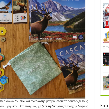
05
 πλακιδίων/puzzle και σχεδίασης μοτίβου που παρουσιάζει τους
Eπι
κού Ειρηνικού. Στο παιχνίδι, χτίζετε τη δική σας περιοχή εδάφους