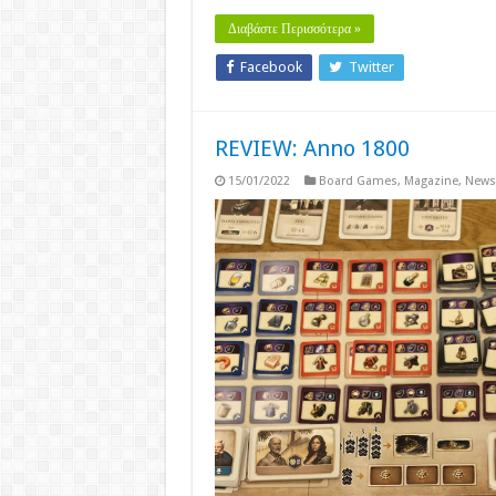
Διαβάστε Περισσότερα »
Facebook
Twitter
REVIEW: Anno 1800
15/01/2022
Board Games
,
Magazine
,
News