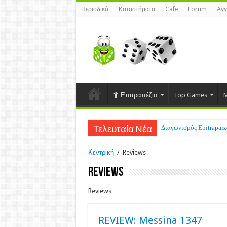
Περιοδικό
Καταστήματα
Cafe
Forum
Αγγ
Επιτραπέζια
Top Games
M
Διαγωνισμός Epitrapaizo
Τελευταία Νέα
Κεντρική
/
Reviews
Reviews
Reviews
REVIEW: Messina 1347