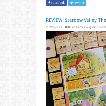
Facebook
Twitter
REVIEW: Stardew Valley Th
29/12/2021
Board Games
,
Magazine
,
News