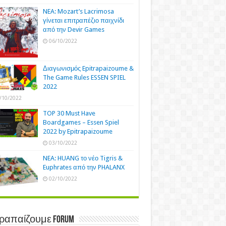
NEA: Mozart’s Lacrimosa
γίνεται επιτραπέζιο παιχνίδι
από την Devir Games
06/10/2022
Διαγωνισμός Epitrapaizoume &
The Game Rules ESSEN SPIEL
2022
/10/2022
TOP 30 Must Have
Boardgames – Essen Spiel
2022 by Epitrapaizoume
03/10/2022
NEA: HUANG το νέο Tigris &
Euphrates από την PHALANX
02/10/2022
τραπαίζουμε Forum