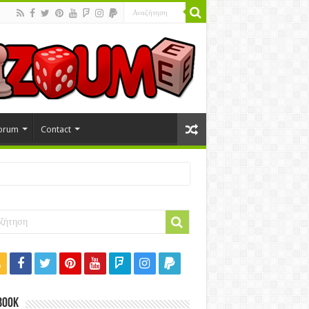
orum
Contact
book