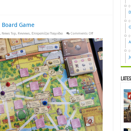
0
D
0
e Board Game
O
on
,
News Top
,
Reviews
,
Επιτραπέζια Παιχνίδια
Comments Off
0
REVIEW:
Stardew
A
Valley
The
0
Board
Game
J
Late