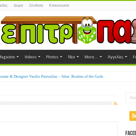
ελίες
Δώρα
Σύνδεση
Επικοινωνία
agazine
Videos
Photos
Νέα
More…
Αγγελίες
F
ume & Designer Vasilis Patroulias – Altar: Realms of the Gods
Face