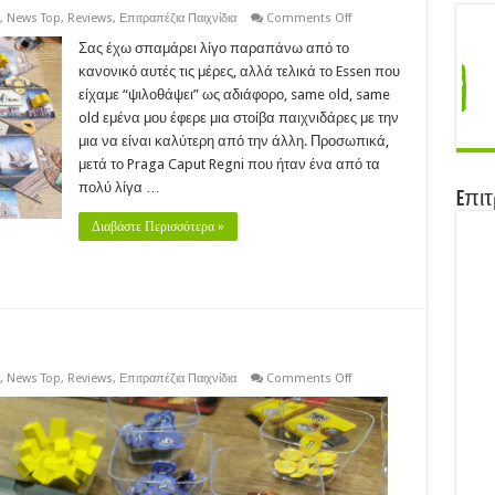
on
,
News Top
,
Reviews
,
Επιτραπέζια Παιχνίδια
Comments Off
REVIEW:
Messina
Σας έχω σπαμάρει λίγο παραπάνω από το
1347
κανονικό αυτές τις μέρες, αλλά τελικά το Essen που
είχαμε “ψιλοθάψει” ως αδιάφορο, same old, same
old εμένα μου έφερε μια στοίβα παιχνιδάρες με την
μια να είναι καλύτερη από την άλλη. Προσωπικά,
μετά το Praga Caput Regni που ήταν ένα από τα
πολύ λίγα …
Eπιτ
Διαβάστε Περισσότερα »
on
,
News Top
,
Reviews
,
Επιτραπέζια Παιχνίδια
Comments Off
REVIEW:
Golem