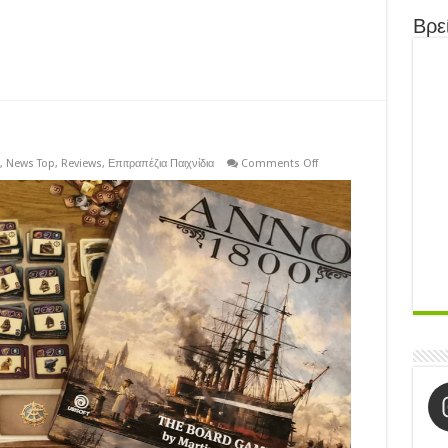
Βρεί
on
,
News Top
,
Reviews
,
Επιτραπέζια Παιχνίδια
Comments Off
REVIEW:
Anno
1800