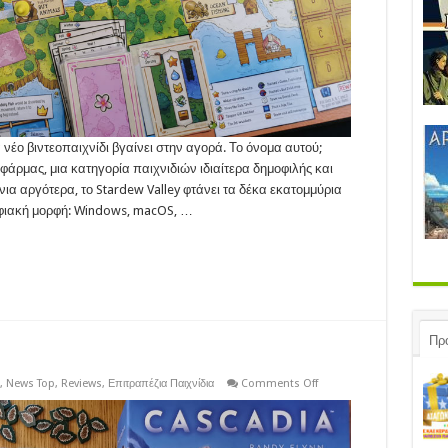
νέο βιντεοπαιχνίδι βγαίνει στην αγορά. Το όνομα αυτού;
 φάρμας, μια κατηγορία παιχνιδιών ιδιαίτερα δημοφιλής και
ια αργότερα, το Stardew Valley φτάνει τα δέκα εκατομμύρια
ηφιακή μορφή: Windows, macOS, …
Πρ
on
,
News Top
,
Reviews
,
Επιτραπέζια Παιχνίδια
Comments Off
REVIEW:
Cascadia