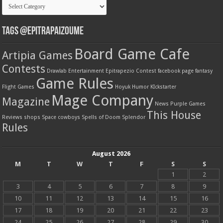
Categories
Tags @Epitrapaizoume
Board Game Cafe
Artipia Games
Contests
Drawlab Entertainment
Epitrapezio Contest
facebook page
fantasy
Game Rules
Flight Games
Hoyuk
Humor
KIckstarter
Mage Company
Magazine
News
Purple Games
This House
Reviews
shops
Space cowboys
Spells of Doom
Splendor
Rules
August 2026
M
T
W
T
F
S
S
1
2
3
4
5
6
7
8
9
10
11
12
13
14
15
16
17
18
19
20
21
22
23
24
25
26
27
28
29
30