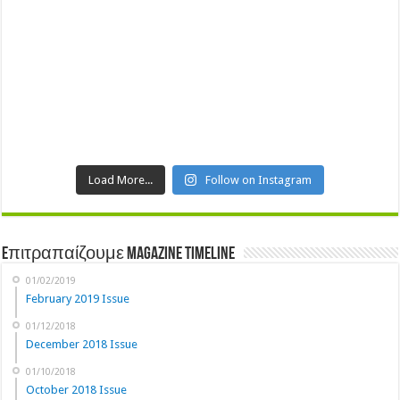
Load More...
Follow on Instagram
Eπιτραπαίζουμε Magazine Timeline
01/02/2019
February 2019 Issue
01/12/2018
December 2018 Issue
01/10/2018
October 2018 Issue