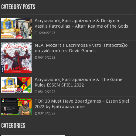
Category Posts
Διαγωνισμός Epitrapaizoume & Designer
Vasilis Patroulias – Altar: Realms of the Gods
12/04/2023
NEA: Mozart’s Lacrimosa γίνεται επιτραπέζιο
παιχνίδι από την Devir Games
06/10/2022
Διαγωνισμός Epitrapaizoume & The Game
Rules ESSEN SPIEL 2022
05/10/2022
TOP 30 Must Have Boardgames – Essen Spiel
2022 by Epitrapaizoume
03/10/2022
Categories