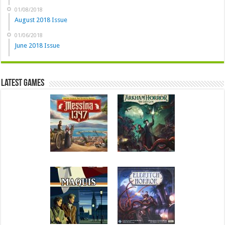
01/08/2018
August 2018 Issue
01/06/2018
June 2018 Issue
Latest Games