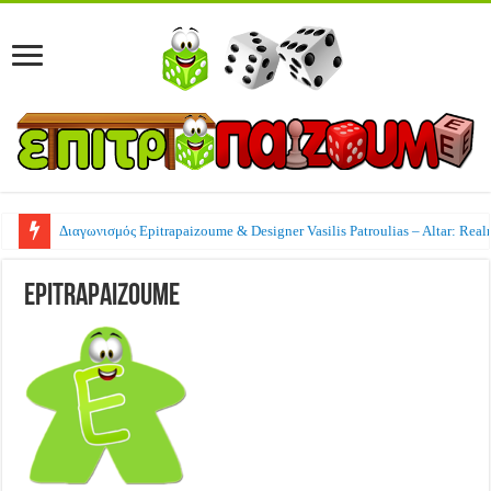
Διαγωνισμός Epitrapaizoume & Designer Vasilis Patroulias – Altar: Real
Epitrapaizoume