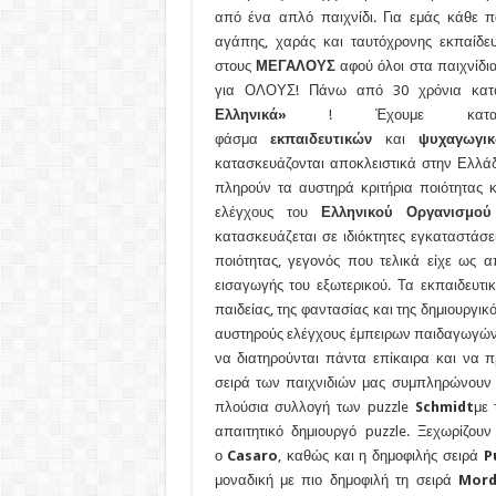
από ένα απλό παιχνίδι. Για εμάς κάθε π
αγάπης, χαράς και ταυτόχρονης εκπαίδ
στους
ΜΕΓΑΛΟΥΣ
αφού όλοι στα παιχνίδια
για ΟΛΟΥΣ! Πάνω από 30 χρόνια κατ
Ελληνικά»
! Έχουμε καταφέρ
φάσμα
εκπαιδευτικών
και
ψυχαγωγι
κατασκευάζονται αποκλειστικά στην Ελλάδ
πληρούν τα αυστηρά κριτήρια ποιότητας κ
ελέγχους του
Ελληνικού Οργανισμού
κατασκευάζεται σε ιδιόκτητες εγκαταστάσ
ποιότητας, γεγονός που τελικά είχε ως 
εισαγωγής του εξωτερικού. Τα εκπαιδευτι
παιδείας, της φαντασίας και της δημιουργι
αυστηρούς ελέγχους έμπειρων παιδαγωγών 
να διατηρούνται πάντα επίκαιρα και να 
σειρά των παιχνιδιών μας συμπληρώνουν
πλούσια συλλογή των puzzle
Schmidt
με 
απαιτητικό δημιουργό puzzle. Ξεχωρίζο
ο
Casaro
, καθώς και η δημοφιλής σειρά
P
μοναδική με πιο δημοφιλή τη σειρά
Mord