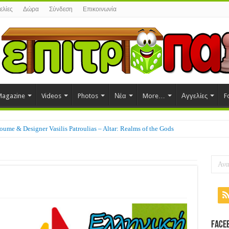
ελίες
Δώρα
Σύνδεση
Επικοινωνία
agazine
Videos
Photos
Νέα
More…
Αγγελίες
F
ume & Designer Vasilis Patroulias – Altar: Realms of the Gods
Face