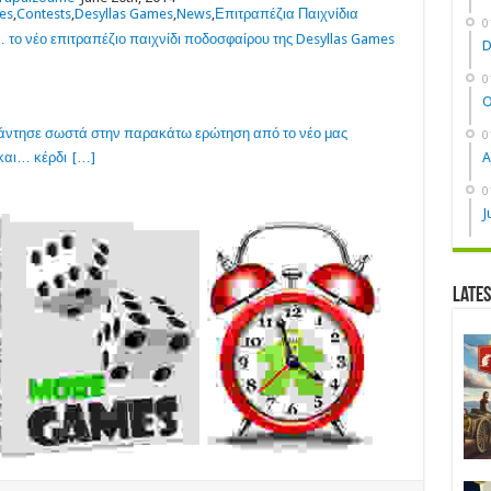
es
,
Contests
,
Desyllas Games
,
News
,
Επιτραπέζια Παιχνίδια
0
 νέο επιτραπέζιο παιχνίδι ποδοσφαίρου της Desyllas Games
D
0
O
πάντησε σωστά στην παρακάτω ερώτηση από το νέο μας
0
A
και… κέρδι
[…]
0
J
Late