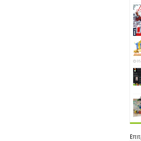
05
Eπι