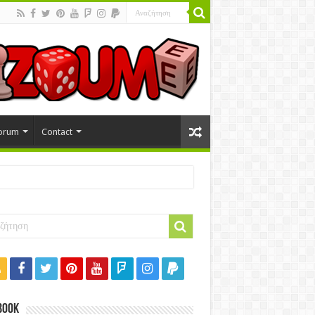
orum
Contact
book