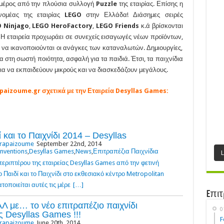
 μέρος από την πλούσια συλλογή
Puzzle
της εταιρίας. Επίσης η
νομέας της εταιρίας
LEGO
στην Ελλάδα! Διάσημες σειρές
O
Ninjago
,
LEGO
HeroFactory
,
LEGO
Friends
κ.ά βρίσκονται
 Η εταιρεία προχωράει σε συνεχείς εισαγωγές νέων προϊόντων,
 να ικανοποιούνται οι ανάγκες των καταναλωτών. Δημιουργίες,
όλα στη σωστή ποιότητα, ασφαλή για τα παιδιά. Έτσι, τα παιχνίδια
για να εκπαιδεύουν μικρούς και να διασκεδάζουν μεγάλους.
paizoume.gr σχετικά με την Εταιρεία Desyllas Games:
 και το Παιχνίδι 2014 – Desyllas
trapaizoume
September 22nd, 2014
nventions
,
Desyllas Games
,
News
,
Επιτραπέζια Παιχνίδια
εριπτέρου της εταιρείας Desyllas Games από την φετινή
Παιδί και το Παιχνίδι στο εκθεσιακό κέντρο Metropolitan
οποιείται αυτές τις μέρε
[…]
Eπιτ
με… το νέο επιτραπέζιο παιχνίδι
0
 Desyllas Games !!!
F
trapaizoume
June 20th, 2014