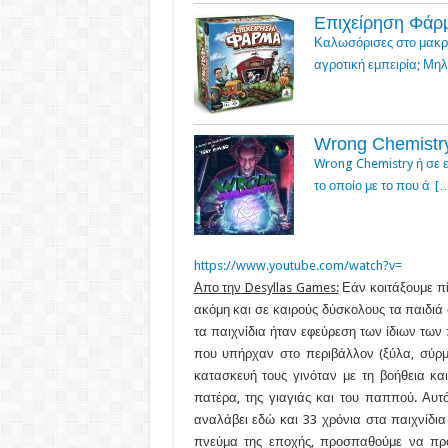
Επιχείρηση Φάρμ
Καλωσόρισες στο μακρι
αγροτική εμπειρία; Μηλ
Wrong Chemistry
Wrong Chemistry ή σε 
το οποίο με το που ά
[
https://www.youtube.com/watch?v=
Απο την Desyllas Games:
Εάν κοιτάξουμε πί
ακόμη και σε καιρούς δύσκολους τα παιδιά 
τα παιχνίδια ήταν εφεύρεση των ίδιων των
που υπήρχαν στο περιβάλλον (ξύλα, σύρμ
κατασκευή τους γινόταν με τη βοήθεια κα
πατέρα, της γιαγιάς και του παππού. Αυτ
αναλάβει εδώ και 33 χρόνια στα παιχνίδια D
πνεύμα της εποχής, προσπαθούμε να π