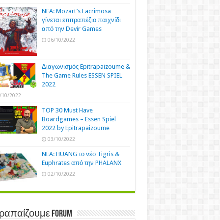
NEA: Mozart’s Lacrimosa
γίνεται επιτραπέζιο παιχνίδι
από την Devir Games
06/10/2022
Διαγωνισμός Epitrapaizoume &
The Game Rules ESSEN SPIEL
2022
/10/2022
TOP 30 Must Have
Boardgames – Essen Spiel
2022 by Epitrapaizoume
03/10/2022
NEA: HUANG το νέο Tigris &
Euphrates από την PHALANX
02/10/2022
τραπαίζουμε Forum