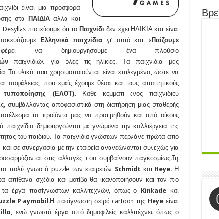
αιχνίδι είναι μια προσφορά
Βρεί
ευσης στα
ΠΑΙΔΙΑ
αλλά και
 Desyllas πιστεύουμε ότι το
Παιχνίδι
δεν έχει ΗΛΙΚΙΑ και είναι
ασκευάζουμε
Ελληνικά παιχνίδια
γι’ αυτό και «
Παίζουμε
ει να δημιουργήσουμε ένα πλούσιο
κών
παιχνιδιών για όλες τις ηλικίες. Τα παιχνίδια μας
α Τα υλικά που χρησιμοποιούνται είναι επιλεγμένα, ώστε να
αι ασφάλειας, που εμείς έχουμε θέσει και τους απαιτητικούς
 τυποποίησης (ΕΛΟΤ).
Κάθε κομμάτι ενός παιχνιδιού
εις, συμβάλλοντας αποφασιστικά στη διατήρηση μιας σταθερής
αποτέλεσμα τα προϊόντα μας να προτιμηθούν και από οίκους
κά παιχνίδια δημιουργούνται με γνώμονα την καλλιέργεια της
κότητας του παιδιού. Τα παιχνίδια γνώσεων περνάνε πρώτα από
και σε συνεργασία με την εταιρεία ανανεώνονται συνεχώς για
προσαρμόζονται στις αλλαγές που συμβαίνουν παγκοσμίως.Τη
 τα πολύ γνωστά puzzle των εταιρειών
Schmidt
και
Heye
. Η
τα απίθανα σχέδια και μοτίβα θα ικανοποιήσουν και τον πιο
υν τα έργα πασίγνωστων καλλιτεχνών, όπως ο
Kinkade
και
uzzle
Playmobil
.Η πασίγνωστη σειρά cartoon της
Heye
είναι
illo
, ενώ γνωστά έργα από δημοφιλείς καλλιτέχνες όπως ο