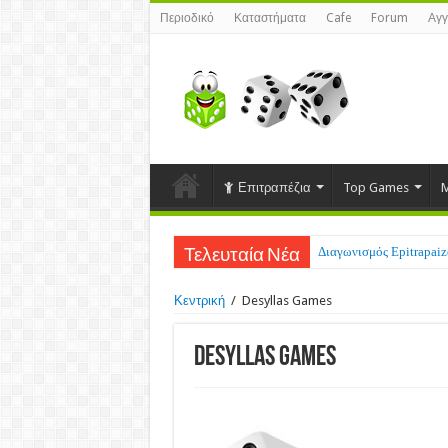
Περιοδικό
Καταστήματα
Cafe
Forum
Αγγ
Επιτραπέζια
Top Games
M
Διαγωνισμός Epitrapaizo
Τελευταία Νέα
Κεντρική
/
Desyllas Games
Desyllas Games