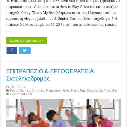
Το Επιτραπαίζουμε ετοίμασε άλλο ένα νέο Video που μας ζητήθηκε να
παρουσιάσουμε. Δείτε πρώτοι το How to Play Video του επιτραπέζιου
παιχνιδιού Hey, That’s My Fish (Ψαρεύοντας στους Πάγους), από τον
σχεδιαστή Alvydas Jakeliunas & Günter Cornett. Ένα παιχνίδι για 2-4
παίκτες διάρκειας περίπου 15-20 λεπτά που απευθύνεται σε ηλικίες
…
Διαβάστε Περισσότερα »
ΕΠΙΤΡΑΠΕΖΙΟ & ΕΡΓΟΘΕΡΑΠΕΙΑ:
Σκουληκοδρομίες
04/11/2017
Board Games
,
Children
,
Magazine
,
News
,
News Top
,
Επιτραπέζια Παιχνίδια
on
Comments Off
ΕΠΙΤΡΑΠΕΖΙΟ
&
ΕΡΓΟΘΕΡΑΠΕΙΑ:
Σκουληκοδρομίες