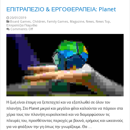
ΕΠΙΤΡΑΠΕΖΙΟ & ΕΡΓΟΘΕΡΑΠΕΙΑ: Planet
20/01/2019
Board Games
,
Children
,
Family Games
,
Magazine
,
News
,
News Top
,
Επιτραπέζια Παιχνίδια
on
Comments Off
ΕΠΙΤΡΑΠΕΖΙΟ
&
ΕΡΓΟΘΕΡΑΠΕΙΑ:
Planet
Η ζωή είναι έτοιμη να ξεπεταχτεί και να εξαπλωθεί σε όλον τον
πλανήτη. Στο Planet μικροί και μεγάλοι φίλοι καλούνται να πάρουν στα
χέρια τους τον πλανήτη κυριολεκτικά και να διαμορφώσουν τις
πλευρές του, προσθέτοντας περιοχές με βουνά, ερήμους και ωκεανούς
για να φτιάξουν την γη όπως την γνωρίζουμε. Θα …