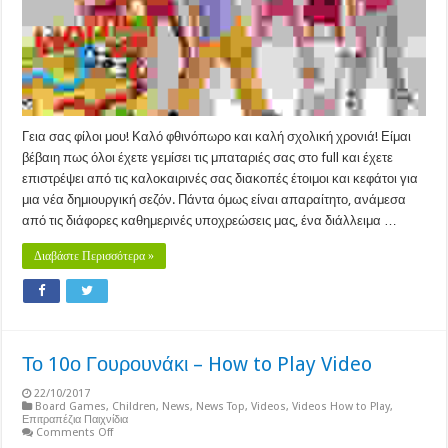
Γεια σας φίλοι μου! Καλό φθινόπωρο και καλή σχολική χρονιά! Είμαι
βέβαιη πως όλοι έχετε γεμίσει τις μπαταριές σας στο full και έχετε
επιστρέψει από τις καλοκαιρινές σας διακοπές έτοιμοι και κεφάτοι για
μια νέα δημιουργική σεζόν. Πάντα όμως είναι απαραίτητο, ανάμεσα
από τις διάφορες καθημερινές υποχρεώσεις μας, ένα διάλλειμα …
Διαβάστε Περισσότερα »
Το 10ο Γουρουνάκι – How to Play Video
22/10/2017
Board Games
,
Children
,
News
,
News Top
,
Videos
,
Videos How to Play
,
Επιτραπέζια Παιχνίδια
on
Comments Off
Το