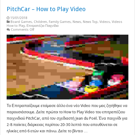
PitchCar – How to Play Video
15/01/2018
Board Games
,
Children
,
Family Games
,
News
,
News Top
,
Videos
,
Videos
How to Play
,
Επιτραπέζια Παιχνίδια
on
Comments Off
PitchCar
–
How
to
Play
Video
Το Επιτραπαίζουμε ετοίμασε άλλο ένα νέο Video που μας ζητήθηκε να
παρουσιάσουμε. Δείτε πρώτοι το How to Play Video του επιτραπέζιου
παιχνιδιού PitchCar, από τον σχεδιαστή Jean du Poël. Ένα παιχνίδι για
2-8 παίκτες διάρκειας περίπου 20-30 λεπτά που απευθύνεται σε
ηλικίες από 6 ετών και πάνω. Δείτε το βίντεο …