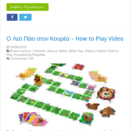
Διαβάστε Περισσότερα »
Ο Λεό Πάει στον Κουρέα – How to Play Video
10/09/2018
Board Games
,
Children
,
Kaissa
,
News
,
News Top
,
Videos
,
Videos How to
Play
,
Επιτραπέζια Παιχνίδια
on
Comments Off
Ο
Λεό
Πάει
στον
Κουρέα
–
How
to
Play
Video