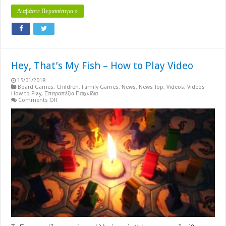
Διαβάστε Περισσότερα »
Hey, That’s My Fish – How to Play Video
15/01/2018
Board Games
,
Children
,
Family Games
,
News
,
News Top
,
Videos
,
Videos
How to Play
,
Επιτραπέζια Παιχνίδια
on
Comments Off
Hey,
That’s
My
Fish
–
How
to
Play
Video