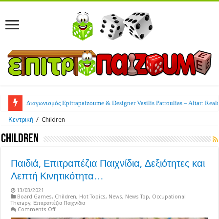
Διαγωνισμός Epitrapaizoume & Designer Vasilis Patroulias – Altar: Real
Κεντρική
/
Children
Children
Παιδιά, Επιτραπέζια Παιχνίδια, Δεξιότητες και
Λεπτή Κινητικότητα…
13/03/2021
Board Games
,
Children
,
Hot Topics
,
News
,
News Top
,
Occupational
Therapy
,
Επιτραπέζια Παιχνίδια
on
Comments Off
Παιδιά,