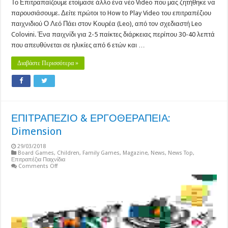
Το Επιτραπαίζουμε ετοίμασε άλλο ένα νέο Video που μας ζητήθηκε να
παρουσιάσουμε. Δείτε πρώτοι το How to Play Video του επιτραπέζιου
παιχνιδιού Ο Λεό Πάει στον Κουρέα (Leo), από τον σχεδιαστή Leo
Colovini. Ένα παιχνίδι για 2-5 παίκτες διάρκειας περίπου 30-40 λεπτά
που απευθύνεται σε ηλικίες από 6 ετών και …
Διαβάστε Περισσότερα »
ΕΠΙΤΡΑΠΕΖΙΟ & ΕΡΓΟΘΕΡΑΠΕΙΑ:
Dimension
29/03/2018
Board Games
,
Children
,
Family Games
,
Magazine
,
News
,
News Top
,
Επιτραπέζια Παιχνίδια
on
Comments Off
ΕΠΙΤΡΑΠΕΖΙΟ
&
ΕΡΓΟΘΕΡΑΠΕΙΑ:
Dimension