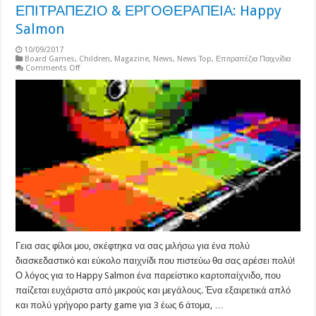
ΕΠΙΤΡΑΠΕΖΙΟ & ΕΡΓΟΘΕΡΑΠΕΙΑ: Happy
Salmon
10/09/2017
Board Games
,
Children
,
Magazine
,
News
,
News Top
,
Επιτραπέζια Παιχνίδια
on
Comments Off
ΕΠΙΤΡΑΠΕΖΙΟ
&
ΕΡΓΟΘΕΡΑΠΕΙΑ:
Happy
Salmon
Γεια σας φίλοι μου, σκέφτηκα να σας μιλήσω για ένα πολύ
διασκεδαστικό και εύκολο παιχνίδι που πιστεύω θα σας αρέσει πολύ!
Ο λόγος για το Happy Salmon ένα παρείστικο καρτοπαίχνιδο, που
παίζεται ευχάριστα από μικρούς και μεγάλους. Ένα εξαιρετικά απλό
και πολύ γρήγορο party game για 3 έως 6 άτομα, …