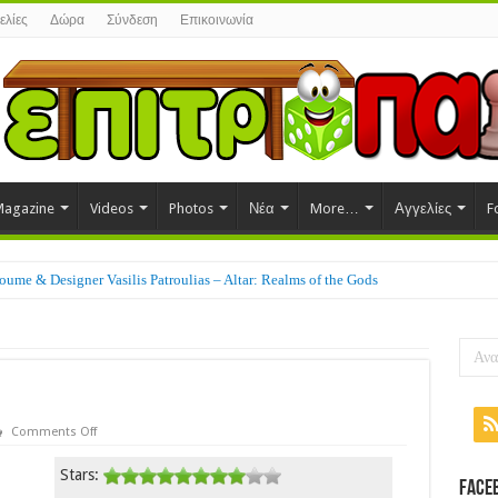
ελίες
Δώρα
Σύνδεση
Επικοινωνία
agazine
Videos
Photos
Νέα
More…
Αγγελίες
F
ume & Designer Vasilis Patroulias – Altar: Realms of the Gods
on
Comments Off
Istanbul
(2014)
Stars:
Face