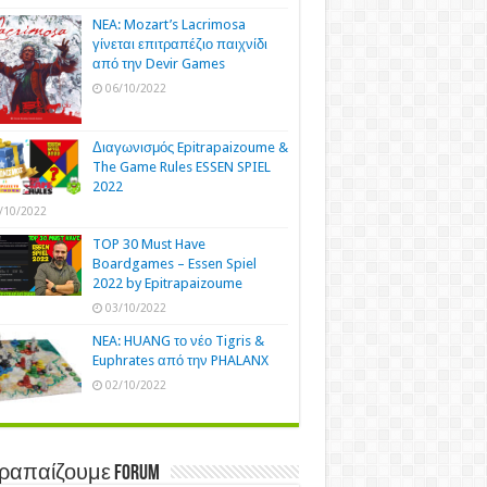
NEA: Mozart’s Lacrimosa
γίνεται επιτραπέζιο παιχνίδι
από την Devir Games
06/10/2022
Διαγωνισμός Epitrapaizoume &
The Game Rules ESSEN SPIEL
2022
/10/2022
TOP 30 Must Have
Boardgames – Essen Spiel
2022 by Epitrapaizoume
03/10/2022
NEA: HUANG το νέο Tigris &
Euphrates από την PHALANX
02/10/2022
τραπαίζουμε Forum