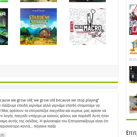
05
ecause we grow old; we grow old because we stop playing”
 παίζουμε επειδή γερνάμε αλλά γερνάμε επειδή σταματάμε να
Μας αρέσουν τα επιτραπέζια παιχνίδια και κυρίως μας αρέσει να
ι λογής παιχνίδι υπάρχει με καλούς φίλους και παρέα!!! Αυτή ήταν
ύναμη αυτής της σελίδας. Η φιλοσοφία του Επιτραπαίζουμε είναι ότι
ερισσότερο κοντά... πήγαινε παίξε
Eπι