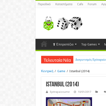
Περιοδικό
Καταστήματα
Cafe
Forum
Αγγ
Επιτραπέζια
Top Games
M
Διαγωνισμός Epitrapaizo
Τελευταία Νέα
Κεντρική
/
Game
/
Istanbul (2014)
Istanbul (2014)
Epitrapaizoume
10/01/2017