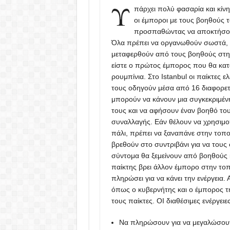
Υ
πάρχει πολύ φασαρία και κίν
οι έμποροι με τους βοηθούς 
προσπαθώντας να αποκτήσου
Όλα πρέπει να οργανωθούν σωστά, τ
μεταφερθούν από τους βοηθούς στη 
είστε ο πρώτος έμπορος που θα κατ
ρουμπίνια. Στο Istanbul οι παίκτες 
τους οδηγούν μέσα από 16 διαφορετι
μπορούν να κάνουν μια συγκεκριμέν
τους και να αφήσουν έναν βοηθό τους
συναλλαγής. Εάν θέλουν να χρησιμο
πάλι, πρέπει να ξαναπάνε στην τοπο
βρεθούν στο συντριβάνι για να του
σύντομα θα ξεμείνουν από βοηθούς 
παίκτης βρει άλλον έμπορο στην τοπ
πληρώσει για να κάνει την ενέργεια.
όπως ο κυβερνήτης και ο έμπορος της
τους παίκτες. ΟΙ διαθέσιμες ενέργει
Να πληρώσουν για να μεγαλώσουν 