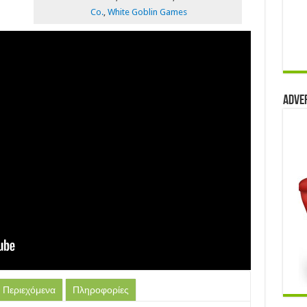
Co.
,
White Goblin Games
Adve
Περιεχόμενα
Πληροφορίες