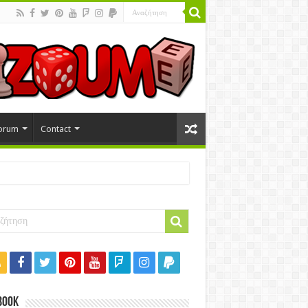
orum
Contact
book