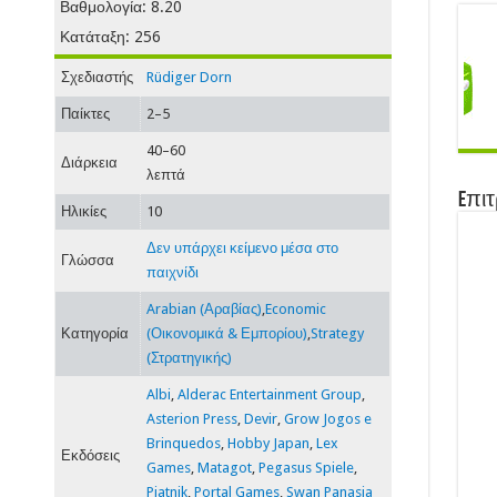
Βαθμολογία: 8.20
Κατάταξη: 256
Σχεδιαστής
Rüdiger Dorn
Παίκτες
2–5
40–60
Διάρκεια
λεπτά
Eπιτ
Ηλικίες
10
Δεν υπάρχει κείμενο μέσα στο
Γλώσσα
παιχνίδι
Arabian (Αραβίας)
,
Economic
Κατηγορία
(Οικονομικά & Εμπορίου)
,
Strategy
(Στρατηγικής)
Albi
,
Alderac Entertainment Group
,
Asterion Press
,
Devir
,
Grow Jogos e
Brinquedos
,
Hobby Japan
,
Lex
Εκδόσεις
Games
,
Matagot
,
Pegasus Spiele
,
Piatnik
,
Portal Games
,
Swan Panasia