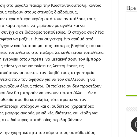
ηση στο μεγάλο παζάρι την Κωσταντινούπολη, καθώς
Βρεί
τους τρέχουν στους στενούς διαδρόμους,
ν περισσότερα κέρδη από τους αντιπάλους τους.
α κάρα πρέπει να γεμίσουν με αγαθά και να
συνέχεια σε διάφορες τοποθεσίες. Ο στόχος σας? Να
αφέρει να μαζέψει έναν συγκεκριμένο αριθμό από
ελέγχουν ένα έμπορο με τους τέσσερις βοηθούς του και
κές τοποθεσίες στο παζάρι. Σε κάθε τέτοια τοποθεσία
η ενέργεια όπου πρέπει να μετακινήσουν τον έμπορο
 πίσω για να κανονίσει τις λεπτομέρειες τις
ποιήσουν οι παίκτες τον βοηθό τους στην πορεία
θεσία που τον άφησαν για να τον συλλέξουν ή να
ς φωνάξουν όλους πίσω. Οι παίκτες αν δεν προσέξουν
και δεν θα μπορούν να κάνουν τίποτα άλλο… Αν ο
οθεσία που θα καταλήξει, τότε πρέπει να τον
 Αντίστοιχα υπάρχουν και οι ουδέτεροι χαρακτήρες
 μαύρης αγοράς με ειδικές ιδιότητες και κέρδη για
ες στις διάφορες τοποθεσίες περιλαμβάνουν
την χωρητικότητα του κάρου τους σε κάθε είδος