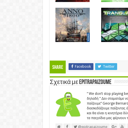
Facebook
Twitter
Share
Σχετικά με Epitrapaizoume
” We don’t stop playing b
δηλαδή ” Δεν σταματάμε να
παίζουμε” George Bernard 
διασκεδάζουμε παίζοντας ότ
και θα είναι η κινητήρια δ
τα παιχνίδια μας φέρνουν π
@epitrapaizoume