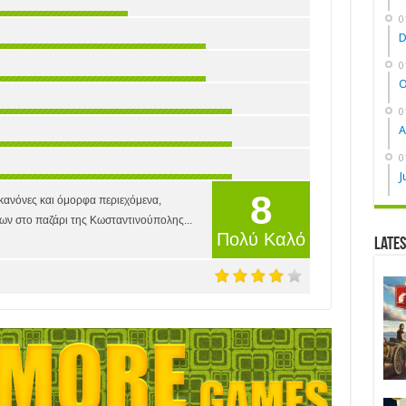
0
D
0
O
0
A
0
J
8
κανόνες και όμορφα περιεχόμενα,
ρων στο παζάρι της Κωσταντινούπολης...
Πολύ Καλό
Late