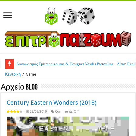
Διαγωνισμός Epitrapaizoume & Designer Vasilis Patroulias – Altar: Real
Κεντρική
/
Game
Αρχείο Blog
Century Eastern Wonders (2018)
on
28/08/2019
Comments Off
Century
Eastern
Wonders
(2018)