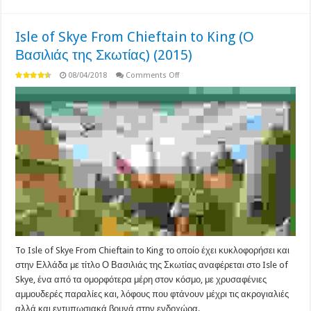
Isle of Skye From Chieftain to King (Ο
Βασιλιάς της Σκωτίας) (2015)
on
08/04/2018
Comments Off
Isle
of
Skye
From
Chieftain
to
King
(Ο
Βασιλιάς
της
Σκωτίας)
(2015)
To Isle of Skye From Chieftain to King το οποίο έχει κυκλοφορήσει και
στην Ελλάδα με τίτλο Ο Βασιλιάς της Σκωτίας αναφέρεται στο Isle of
Skye, ένα από τα ομορφότερα μέρη στον κόσμο, με χρυσαφένιες
αμμουδερές παραλίες και, λόφους που φτάνουν μέχρι τις ακρογιαλιές
αλλά και εντυπωσιακά βουνά στην ενδοχώρα. …