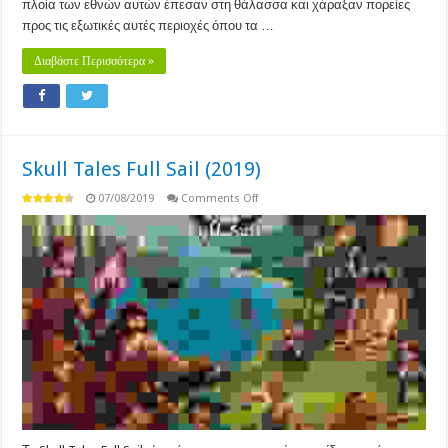
πλοία των εθνών αυτών έπεσαν στη θάλασσα και χάραξαν πορείες
προς τις εξωτικές αυτές περιοχές όπου τα …
Διαβάστε Περισσότερα »
Skull Tales Full Sail (2019)
on
07/08/2019
Comments Off
Skull
Tales
Full
Sail
(2019)