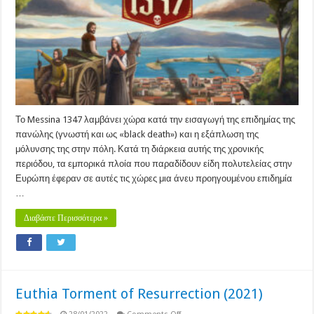
Το Messina 1347 λαμβάνει χώρα κατά την εισαγωγή της επιδημίας της
πανώλης (γνωστή και ως «black death») και η εξάπλωση της
μόλυνσης της στην πόλη. Κατά τη διάρκεια αυτής της χρονικής
περιόδου, τα εμπορικά πλοία που παραδίδουν είδη πολυτελείας στην
Ευρώπη έφεραν σε αυτές τις χώρες μια άνευ προηγουμένου επιδημία
…
Διαβάστε Περισσότερα »
Euthia Torment of Resurrection (2021)
on