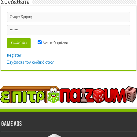
Συνδεθείτε
Να με θυμάσαι
Register
Ξεχάσατε τον κωδικό σας?
GAME ADS