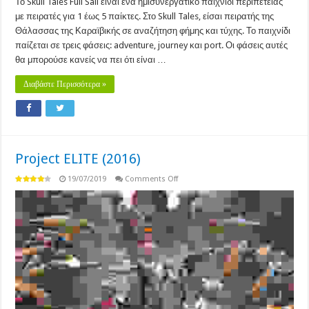
Το Skull Tales Full Sail είναι ένα ημισυνεργατικό παιχνίδι περιπέτειας
με πειρατές για 1 έως 5 παίκτες. Στο Skull Tales, είσαι πειρατής της
Θάλασσας της Καραϊβικής σε αναζήτηση φήμης και τύχης. Το παιχνίδι
παίζεται σε τρεις φάσεις: adventure, journey και port. Οι φάσεις αυτές
θα μπορούσε κανείς να πει ότι είναι …
Διαβάστε Περισσότερα »
Project ELITE (2016)
on
19/07/2019
Comments Off
Project
ELITE
(2016)