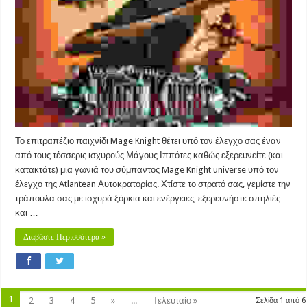
Edition
(2018)
Το επιτραπέζιο παιχνίδι Mage Knight θέτει υπό τον έλεγχο σας έναν
από τους τέσσερις ισχυρούς Μάγους Ιππότες καθώς εξερευνείτε (και
κατακτάτε) μια γωνιά του σύμπαντος Mage Knight universe υπό τον
έλεγχο της Atlantean Αυτοκρατορίας. Χτίστε το στρατό σας, γεμίστε την
τράπουλα σας με ισχυρά ξόρκια και ενέργειες, εξερευνήστε σπηλιές
και …
Διαβάστε Περισσότερα »
1
2
3
4
5
»
...
Τελευταίο »
Σελίδα 1 από 6