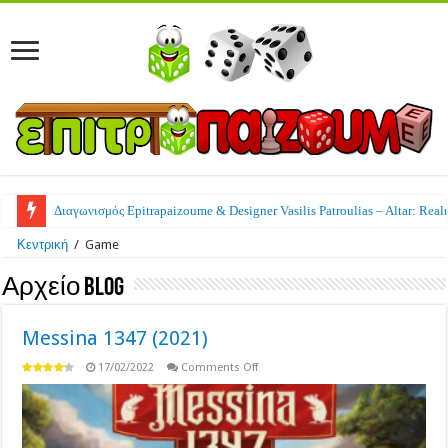
Διαγωνισμός Epitrapaizoume & Designer Vasilis Patroulias – Altar: Real
Κεντρική
/
Game
Αρχείο Blog
Messina 1347 (2021)
on
17/02/2022
Comments Off
Messina
1347
(2021)