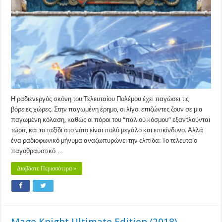
Η ραδιενεργός σκόνη του Τελευταίου Πολέμου έχει παγώσει τις
βόρειες χώρες. Στην παγωμένη έρημο, οι λίγοι επιζώντες ζουν σε μια
παγωμένη κόλαση, καθώς οι πόροι του “παλιού κόσμου” εξαντλούνται
τώρα, και το ταξίδι στο νότο είναι πολύ μεγάλο και επικίνδυνο. Αλλά
ένα ραδιοφωνικό μήνυμα αναζωπυρώνει την ελπίδα: Το τελευταίο
παγοθραυστικό …
Διαβάστε Περισσότερα »
Mage Knight Ultimate Edition (2018)