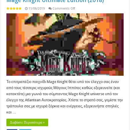
on
11/06/2019
Comments Off
Mage
Knight
Ultimate
Edition
(2018)
Το επιτραπέζιο παιχνίδι Mage Knight θέτει υπό τον έλεγχο σας έναν
από τους τέσσερις ισχυρούς Μάγους Ιππότες καθώς εξερευνείτε (και
κατακτάτε) μια γωνιά του σύμπαντος Mage Knight universe υπό τον
έλεγχο της Atlantean Αυτοκρατορίας. Χτίστε το στρατό σας, γεμίστε την
τράπουλα σας με ισχυρά ξόρκια και ενέργειες, εξερευνήστε σπηλιές
και …
Διαβάστε Περισσότερα »