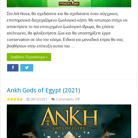
Στο Ark Nova, θα σχεδιάσετε και θα σχεδιάσετε έναν σύγχρονο,
επιστημονικά διαχειριζόμενο ζωολογικό κήπο. Με απώτερο στόχο να
αποκτήσετε το πιο επιτυχημένο ζωολογικό ίδρυμα, θα χτίσετε
enclosures, θα φιλοξενήσετε ζώα και θα υποστηρίξετε έργα
conservation σε όλο τον κόσμο. Ειδικοί και μοναδικά κτίρια θα σας
βοηθήσουν στην επίτευξη αυτού του …
Διαβάστε Περισσότερα »
Ankh Gods of Egypt (2021)
on
28/12/2021
Comments Off
Ankh
Gods
of
Egypt
(2021)