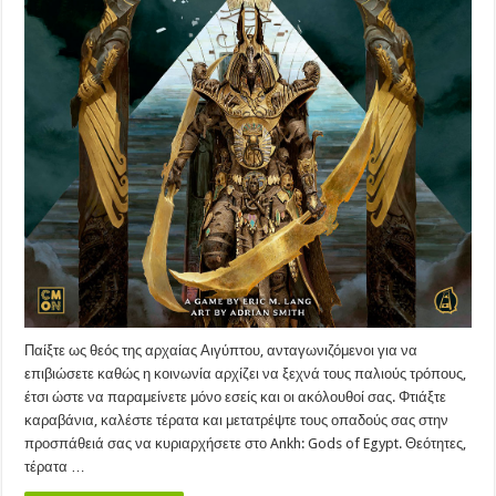
Παίξτε ως θεός της αρχαίας Αιγύπτου, ανταγωνιζόμενοι για να
επιβιώσετε καθώς η κοινωνία αρχίζει να ξεχνά τους παλιούς τρόπους,
έτσι ώστε να παραμείνετε μόνο εσείς και οι ακόλουθοί σας. Φτιάξτε
καραβάνια, καλέστε τέρατα και μετατρέψτε τους οπαδούς σας στην
προσπάθειά σας να κυριαρχήσετε στο Ankh: Gods of Egypt. Θεότητες,
τέρατα …