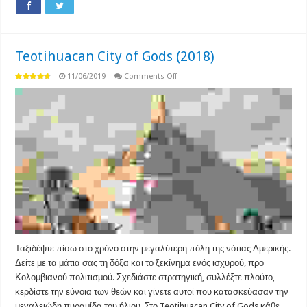
Teotihuacan City of Gods (2018)
on
11/06/2019
Comments Off
Teotihuacan
City
of
Gods
(2018)
Ταξιδέψτε πίσω στο χρόνο στην μεγαλύτερη πόλη της νότιας Αμερικής.
Δείτε με τα μάτια σας τη δόξα και το ξεκίνημα ενός ισχυρού, προ
Κολομβιανού πολιτισμού. Σχεδιάστε στρατηγική, συλλέξτε πλούτο,
κερδίστε την εύνοια των θεών και γίνετε αυτοί που κατασκεύασαν την
μεγαλειώδη πυραμίδα του ήλιου. Στο Teotihuacan City of Gods κάθε