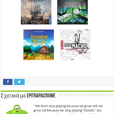
Σχετικά με Epitrapaizoume
” We don’t stop playing because we grow old; we
grow old because we stop playing” δηλαδή ” Δεν