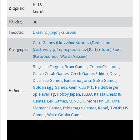
8–15
Διάρκεια
λεπτά
Ηλικίες
30
Γλώσσα
Εκτενής χρήση κειμένου
Card Games (Παιχνίδια Καρτών)
,
Deduction
Κατηγορία
(Διεξαγωγής Συμπερασμάτων)
,
Party (Πάρτι)
,
Spies
(Κατασκόπων)
,
Word (Λέξεων)
Bergsala Enigma
,
Brain Games
,
Cranio Creations
,
Cuaca Cerah Games
,
Czech Games Edition
,
Devir
,
DiceTree Games
,
Fantasmagoria
,
GaGa Games
,
Golden Egg Games
,
Gém Klub Kft.
,
Heidelberger
Εκδόσεις
Spieleverlag
,
Hobby Japan
,
IELLO
,
Kaissa Chess &
Games
,
Lex Games
,
MINDOK
,
More Fun Co.
,
One
Moment Games
,
Pridemage Games
,
Rebel
,
TWOPLUS
Games
,
White Goblin Games