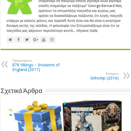
σταματάμε να παίζουμε επειδή γερνάμε αλλά γερνάμε
επειδή σταματάμε να παίζουμε” George Bernard Μας
αρέσουν τα επιτραπέζια παιχνίδια και κυρίως μας
αρέσει να διασκεδάζουμε παίζοντας ότι λογής παιχνίδι
υπάρχει με καλούς φίλους και παρέα!!! Αυτή ήταν και θα είναι η κινητήρια
δύναμη αυτής της σελίδας. Η φιλοσοφία του Επιτραπαίζουμε είναι ότι τα
παιχνίδια μας φέρνουν περισσότερο κοντά... πήγαινε παίξε
Προηγούμενο
878 Vikings – Invasions of
England (2017)
Επόμενο
Imhotep (2016)
Σχετικά Άρθρα