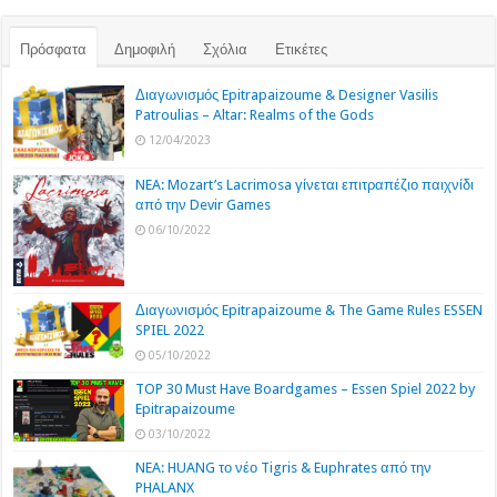
Πρόσφατα
Δημοφιλή
Σχόλια
Ετικέτες
Διαγωνισμός Epitrapaizoume & Designer Vasilis
Patroulias – Altar: Realms of the Gods
12/04/2023
NEA: Mozart’s Lacrimosa γίνεται επιτραπέζιο παιχνίδι
από την Devir Games
06/10/2022
Διαγωνισμός Epitrapaizoume & The Game Rules ESSEN
SPIEL 2022
05/10/2022
TOP 30 Must Have Boardgames – Essen Spiel 2022 by
Epitrapaizoume
03/10/2022
NEA: HUANG το νέο Tigris & Euphrates από την
PHALANX