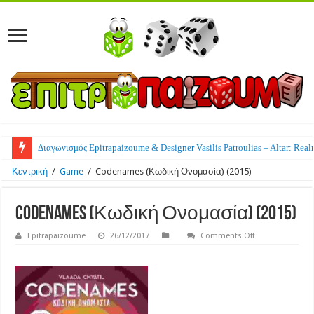
Διαγωνισμός Epitrapaizoume & Designer Vasilis Patroulias – Altar: Real
NEA: Mozart’s Lacrimosa γίνεται επιτραπέζιο παιχνίδι από την Devir Ga
Κεντρική
/
Game
/
Codenames (Κωδική Ονομασία) (2015)
Codenames (Κωδική Ονομασία) (2015)
on
Epitrapaizoume
26/12/2017
Comments Off
Codenames
(Κωδική
Ονομασία)
(2015)