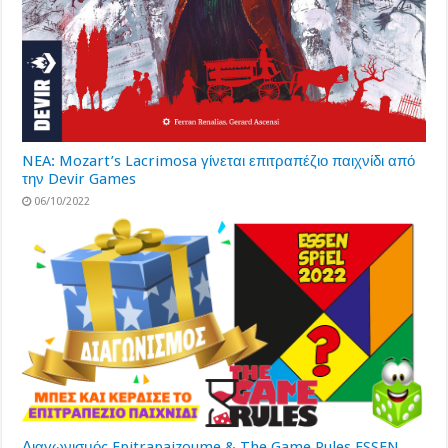
NEA: Mozart’s Lacrimosa γίνεται επιτραπέζιο παιχνίδι από
την Devir Games
06/10/2022
Διαγωνισμός Epitrapaizoume & The Game Rules ESSEN