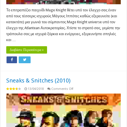
Το επιτραπέζιο παιχνίδι Mage Knight θέτει υπό τον έλεγχο σας έναν
από τους τέσσερις ισχυρούς Μάγους Ιππότες καθώς εξερευνείτε (και
κατακτάτε) μια γωνιά του σύμπαντος Mage Knight universe υπό τον
έλεγχο της Atlantean Αυτοκρατορίας. Χτίστε το στρατό σας, γεμίστε την
τράπουλα σας με ισχυρά ξόρκια και ενέργειες, εξερευνήστε σπηλιές
και …
Διαβάστε Περισσότερα »
Sneaks & Snitches (2010)
on
13/04/2018
Comments Off
Sneaks
&
Snitches
(2010)