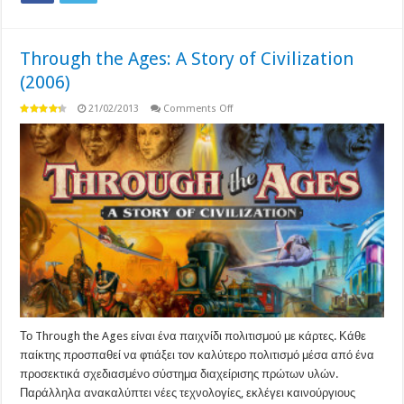
Through the Ages: A Story of Civilization
(2006)
on
21/02/2013
Comments Off
Through
the
Ages:
A
Story
of
Civilization
(2006)
Το Through the Ages είναι ένα παιχνίδι πολιτισμού με κάρτες. Κάθε
παίκτης προσπαθεί να φτιάξει τον καλύτερο πολιτισμό μέσα από ένα
προσεκτικά σχεδιασμένο σύστημα διαχείρισης πρώτων υλών.
Παράλληλα ανακαλύπτει νέες τεχνολογίες, εκλέγει καινούργιους