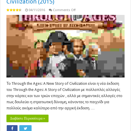
Civilization (2015)
on
04/11/2016
Comments Off
Through
the
Ages:
A
New
Story
of
Civilization
(2015)
Το Through the Ages: A New Story of Civilization είναι η νέα έκδοση
του Through the Ages: A Story of Civilization με πολλαπλές αλλαγές
στην κάρτες και των τριών εποχών , αλλά με σημαντικές αλλαγές στο
πως δουλεύει η στρατιωτική δύναμη, κάνοντας το παιχνίδι για
πολλούς ακόμα καλύτερο από την αρχική έκδοση. …
Διαβάστε Περισσότερα »