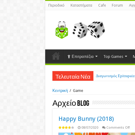
Περιοδικό
Καταστήματα
Cafe
Forum
Αγγ
Επιτραπέζια
Top Games
M
Διαγωνισμός Epitrapaizo
Τελευταία Νέα
Κεντρική
/
Game
Αρχείο Blog
Happy Bunny (2018)
on
08/07/2020
Comments Off
Ha