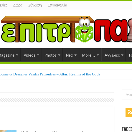
ελίες
Δώρα
Σύνδεση
Επικοινωνία
agazine
Videos
Photos
Νέα
More…
Αγγελίες
F
ume & Designer Vasilis Patroulias – Altar: Realms of the Gods
ppy
Face