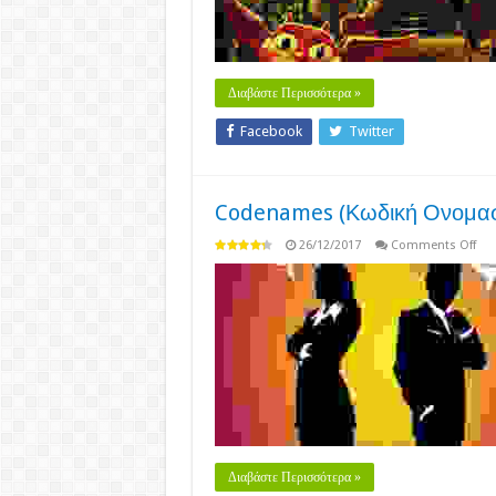
Διαβάστε Περισσότερα »
Facebook
Twitter
Codenames (Κωδική Ονομασί
on
26/12/2017
Comments Off
Co
(Κω
Ονο
(20
Διαβάστε Περισσότερα »