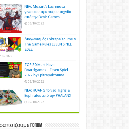
NEA: Mozart’s Lacrimosa
γίνεται επιτραπέζιο παιχνίδι
από την Devir Games
06/10/2022
Διαγωνισμός Epitrapaizoume &
The Game Rules ESSEN SPIEL
2022
/10/2022
TOP 30 Must Have
Boardgames – Essen Spiel
2022 by Epitrapaizoume
03/10/2022
NEA: HUANG το νέο Tigris &
Euphrates από την PHALANX
02/10/2022
τραπαίζουμε Forum