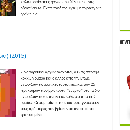
καλοπροαίρετους ήρωες που θέλουν να σας
εξοντώσουν. Έχετε ποτέ τολμήσει με το party των
ηρώων να …
Adve
α) (2015)
denames
δική
2 διαφορετικοί αρχικατάσκοποι, ο ένας από την
μασία)
κόκκινη ομάδα και ο άλλος από την μπλε,
15)
γνωρίζουν τις μυστικές ταυτότητες και των 25
πρακτόρων που βρίσκονται “ενεργοί” στο πεδίο.
Γνωρίζουν ποιος ανήκει σε κάθε μια από τις 2
ομάδες. Οι συμπαίκτες τους ωστόσο, γνωρίζουν
τους πράκτορες που βρίσκονται ανοικτοί στο
τραπέζι μόνο …