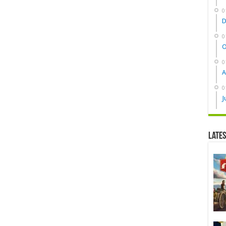
0
D
0
O
0
A
0
J
Late