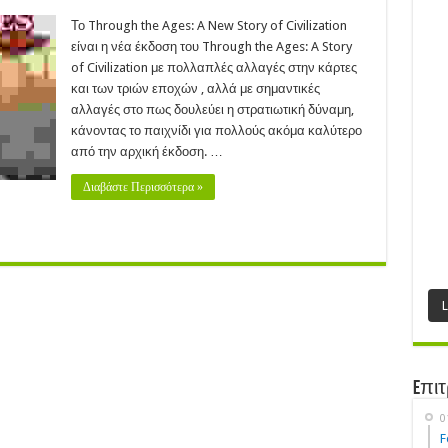
ough
Το Through the Ages: A New Story of Civilization
s:
είναι η νέα έκδοση του Through the Ages: A Story
w
of Civilization με πολλαπλές αλλαγές στην κάρτες
ry
και των τριών εποχών , αλλά με σημαντικές
lization
αλλαγές στο πως δουλεύει η στρατιωτική δύναμη,
15)
κάνοντας το παιχνίδι για πολλούς ακόμα καλύτερο
από την αρχική έκδοση. …
Διαβάστε Περισσότερα »
Eπιτ
0
F