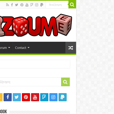
orum
Contact
book