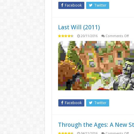
Facebook
Twitter
Last Will (2011)
on
20/11/2016
Comments Off
Las
Will
(20
Facebook
Twitter
Through the Ages: A New Sto
on
04/11/2016
Comments Off