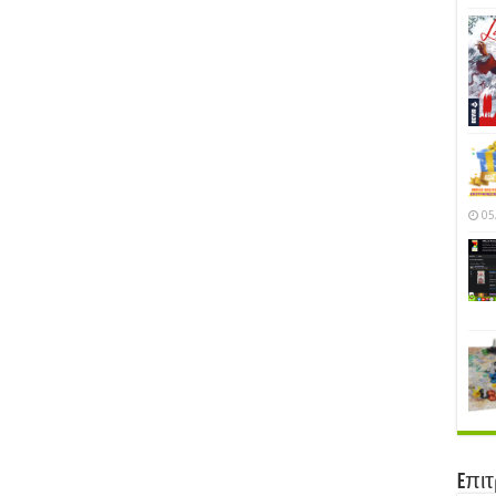
05
Eπι