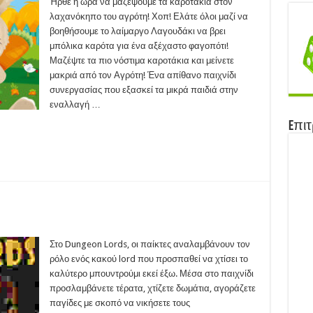
nny
Ήρθε η ώρα να μαζέψουμε τα καροτάκια στον
18)
λαχανόκηπο του αγρότη! Χοπ! Ελάτε όλοι μαζί να
βοηθήσουμε το λαίμαργο Λαγουδάκι να βρει
μπόλικα καρότα για ένα αξέχαστο φαγοπότι!
Μαζέψτε τα πιο νόστιμα καροτάκια και μείνετε
μακριά από τον Αγρότη! Ένα απίθανο παιχνίδι
συνεργασίας που εξασκεί τα μικρά παιδιά στην
εναλλαγή …
Eπιτ
ngeon
ds
Στο Dungeon Lords, οι παίκτες αναλαμβάνουν τον
09)
ρόλο ενός κακού lord που προσπαθεί να χτίσει το
καλύτερο μπουντρούμι εκεί έξω. Μέσα στο παιχνίδι
προσλαμβάνετε τέρατα, χτίζετε δωμάτια, αγοράζετε
παγίδες με σκοπό να νικήσετε τους