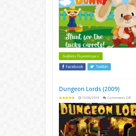
Bu
(20
Διαβάστε Περισσότερα »
Facebook
Twitter
Dungeon Lords (2009)
on
13/06/2019
Comments Off
Du
Lor
(20