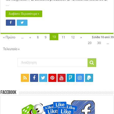
…
Διαβάστε Περισσότερα »
10
« Πρώτο
...
«
8
9
11
12
»
Σελίδα 10 από 39
20
30
...
Τελευταίο »
Facebook