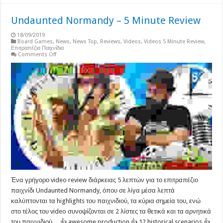
Undaunted Normandy – 5 Minute Review
18/09/2019
Board Games
,
News
,
News Top
,
Reviews
,
Videos
,
Videos 5 Minute Review
,
Επιτραπέζια Παιχνίδια
on
Comments Off
Undaunted
Normandy
–
5
Minute
Review
Ένα γρήγορο video review διάρκειας 5 λεπτών για το επιτραπέζιο
παιχνίδι Undaunted Normandy, όπου σε λίγα μέσα λεπτά
καλύπτονται τα highlights του παιχνιδιού, τα κύρια σημεία του, ενώ
στο τέλος του video συνοψίζονται σε 2 λίστες τα θετικά και τα αρνητικά
του παιχνιδιού… 👍 awesome production 👍 12 historical scenarios 👍