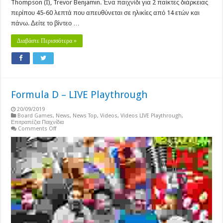
Thompson (I), Trevor Benjamin. Ένα παιχνίδι για 2 παίκτες διάρκειας
περίπου 45-60 λεπτά που απευθύνεται σε ηλικίες από 14 ετών και
πάνω. Δείτε το βίντεο …
Διαβάστε Περισσότερα »
Formula D – LIVE Playthrough
20/09/2019
Board Games
,
News
,
News Top
,
Videos
,
Videos LIVE Playthrough
,
Επιτραπέζια Παιχνίδια
on
Comments Off
Formula
D
–
LIVE
Playthrough