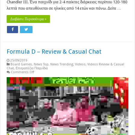
Chandler III. Ένα παιχνίδι για 2-4 παίκτες διάρκειας περίπου 120-180
λεπτά που απευθύνεται σε ηλικίες από 14 ετών και πάνω. Δείτε …
Διαβάστε Περισσότερα »
Formula D – Review & Casual Chat
25/09/2019
Board Games
,
News Top
,
News Trending
,
Videos
,
Videos Review & Casual
Chat
,
Επιτραπέζια Παιχνίδια
on
Comments Off
Formula
D
–
Review
&
Casual
Chat