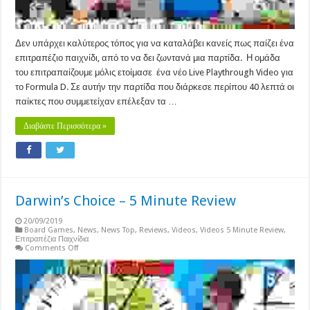
Δεν υπάρχει καλύτερος τόπος για να καταλάβει κανείς πως παίζει ένα
επιτραπέζιο παιχνίδι, από το να δει ζωντανά μια παρτίδα. Η ομάδα
του επιτραπαίζουμε μόλις ετοίμασε ένα νέο Live Playthrough Video για
το Formula D. Σε αυτήν την παρτίδα που διάρκεσε περίπου 40 λεπτά οι
παίκτες που συμμετείχαν επέλεξαν τα …
Διαβάστε Περισσότερα »
Darwin’s Choice – 5 Minute Review
20/09/2019
Board Games
,
News
,
News Top
,
Reviews
,
Videos
,
Videos 5 Minute Review
,
Επιτραπέζια Παιχνίδια
on
Comments Off
Darwin’s
Choice
–
5
Minute
Review