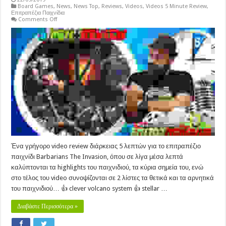
Board Games
,
News
,
News Top
,
Reviews
,
Videos
,
Videos 5 Minute Review
,
Επιτραπέζια Παιχνίδια
on
Comments Off
Barbarians
The
Invasion
–
5
Minute
Review
Ένα γρήγορο video review διάρκειας 5 λεπτών για το επιτραπέζιο
παιχνίδι Barbarians The Invasion, όπου σε λίγα μέσα λεπτά
καλύπτονται τα highlights του παιχνιδιού, τα κύρια σημεία του, ενώ
στο τέλος του video συνοψίζονται σε 2 λίστες τα θετικά και τα αρνητικά
του παιχνιδιού… 👍 clever volcano system 👍 stellar …
Διαβάστε Περισσότερα »