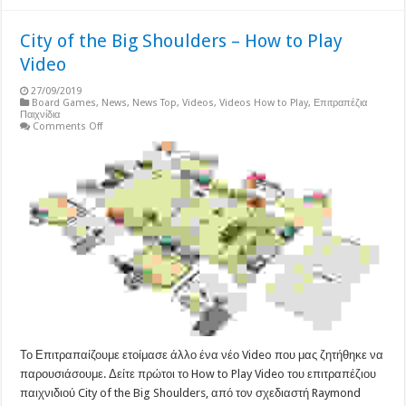
City of the Big Shoulders – How to Play
Video
27/09/2019
Board Games
,
News
,
News Top
,
Videos
,
Videos How to Play
,
Επιτραπέζια
Παιχνίδια
on
Comments Off
City
of
the
Big
Shoulders
–
How
to
Play
Video
Το Επιτραπαίζουμε ετοίμασε άλλο ένα νέο Video που μας ζητήθηκε να
παρουσιάσουμε. Δείτε πρώτοι το How to Play Video του επιτραπέζιου
παιχνιδιού City of the Big Shoulders, από τον σχεδιαστή Raymond