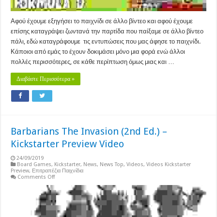
Αφού έχουμε εξηγήσει το παιχνίδι σε άλλο βίντεο και αφού έχουμε
επίσης καταγράψει ζωντανά την παρτίδα που παίξαμε σε άλλο βίντεο
πάλι, εδώ καταγράφουμε τις εντυπώσεις που μας άφησε το παιχνίδι.
Κάποιοι από εμάς το έχουν δοκιμάσει μόνο μια φορά ενώ άλλοι
πολλές περισσότερες, σε κάθε περίπτωση όμως μιας και …
Διαβάστε Περισσότερα »
Barbarians The Invasion (2nd Ed.) –
Kickstarter Preview Video
24/09/2019
Board Games
,
Kickstarter
,
News
,
News Top
,
Videos
,
Videos Kickstarter
Preview
,
Επιτραπέζια Παιχνίδια
on
Comments Off
Barbarians
The
Invasion
(2nd
Ed.)
–