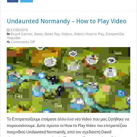
Undaunted Normandy – How to Play Video
21/09/2019
Board Games
,
News
,
News Top
,
Videos
,
Videos How to Play
,
Επιτραπέζια
Παιχνίδια
on
Comments Off
Undaunted
Normandy
–
How
to
Play
Video
Το Επιτραπαίζουμε ετοίμασε άλλο ένα νέο Video που μας ζητήθηκε να
παρουσιάσουμε. Δείτε πρώτοι το How to Play Video του επιτραπέζιου
παιχνιδιού Undaunted Normandy, από τον σχεδιαστή David