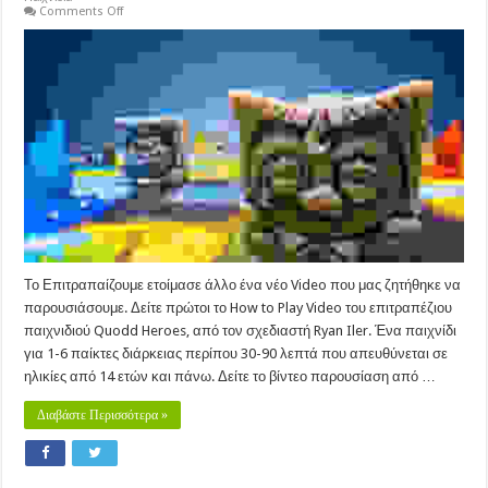
on
Comments Off
Quodd
Heroes
–
How
to
Play
Video
Το Επιτραπαίζουμε ετοίμασε άλλο ένα νέο Video που μας ζητήθηκε να
παρουσιάσουμε. Δείτε πρώτοι το How to Play Video του επιτραπέζιου
παιχνιδιού Quodd Heroes, από τον σχεδιαστή Ryan Iler. Ένα παιχνίδι
για 1-6 παίκτες διάρκειας περίπου 30-90 λεπτά που απευθύνεται σε
ηλικίες από 14 ετών και πάνω. Δείτε το βίντεο παρουσίαση από …
Διαβάστε Περισσότερα »