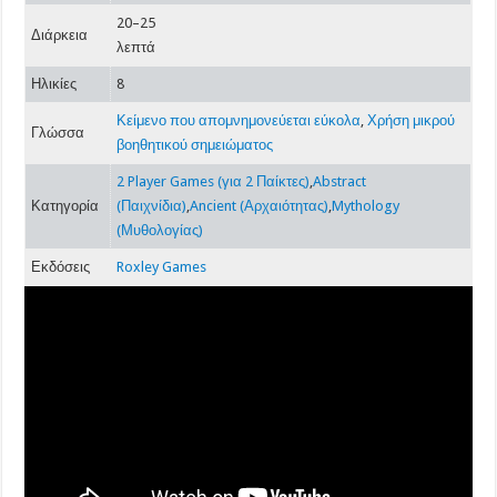
20–25
Διάρκεια
λεπτά
Ηλικίες
8
Κείμενο που απομνημονεύεται εύκολα
,
Χρήση μικρού
Γλώσσα
βοηθητικού σημειώματος
2 Player Games (για 2 Παίκτες)
,
Abstract
Κατηγορία
(Παιχνίδια)
,
Ancient (Αρχαιότητας)
,
Mythology
(Μυθολογίας)
Εκδόσεις
Roxley Games