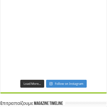
Load More...
Follow on Instagram
Eπιτραπαίζουμε Magazine Timeline