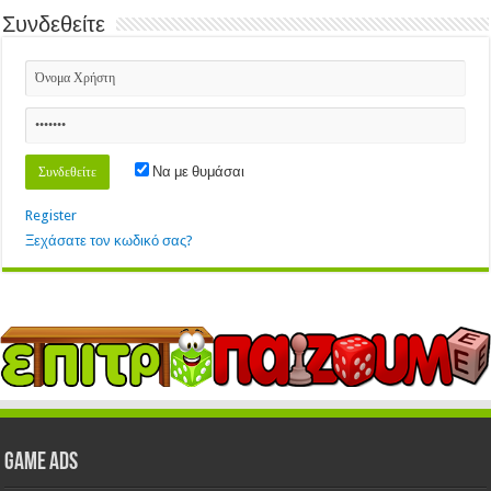
Συνδεθείτε
Να με θυμάσαι
Register
Ξεχάσατε τον κωδικό σας?
GAME ADS