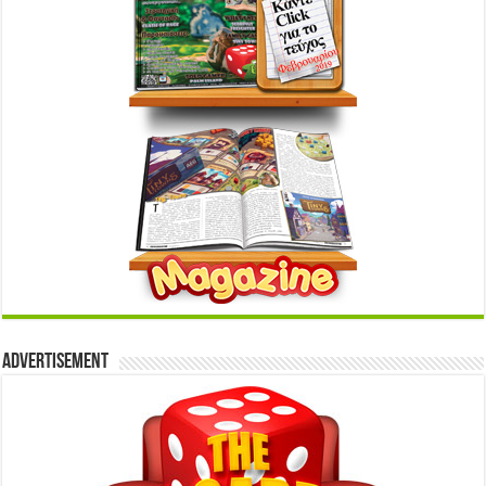
Advertisement