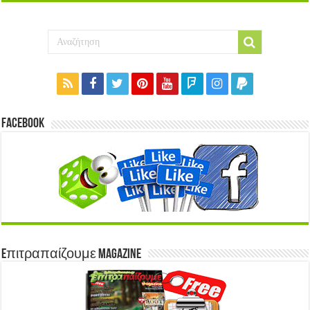
Facebook
Eπιτραπαίζουμε Magazine