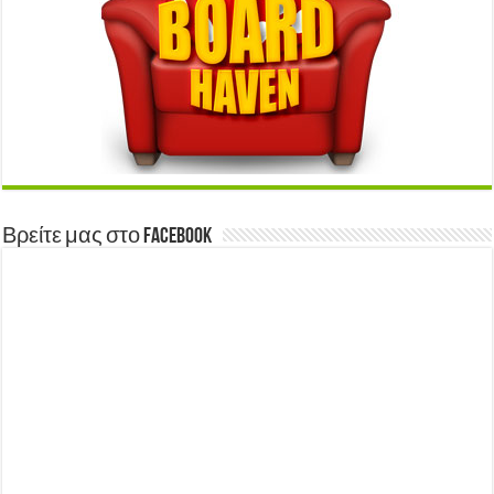
Βρείτε μας στο Facebook