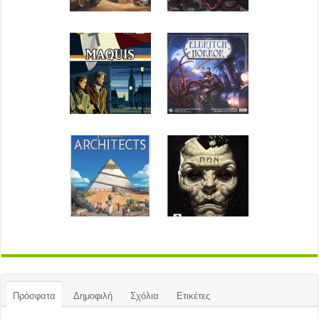
Πρόσφατα
Δημοφιλή
Σχόλια
Ετικέτες