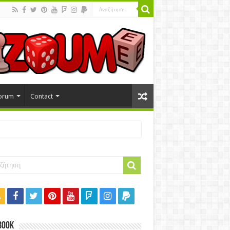
orum
Contact
book