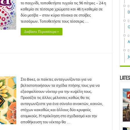
το παιχνίδι, τοποθετήστε τυχαία τις 96 πέτρες – 24 η
0
καθεμία σε τέσσερα χρώματα και 48 η καθεμία σε
D
δύο μοτίβα – στον κύριο πίνακα σε στοίβες
τεσσάρων. Τοποθετήστε τους τέσσερις …
0
O
Διαβάστε Περισσότερα »
0
A
0
J
z
Late
20)
Στο Beez, οι παίκτες ανταγωνίζονται για να
βελτιστοποιήσουν τα σχέδια πτήσης τους για να
εξασφαλίσουν νέκταρ για την κυψέλη τους.
Προσέξτε τις άλλες μέλισσες καθώς θα τις
ανταγωνίζεστε για ένα σύνολο ανοικτών, κοινών,
στόχων κακαθώς και άλλους δύο κρυφούς
ατομικούς. Η πρόκληση στο σχεδιασμό και την
αποθήκευση του νέκταρ θα …