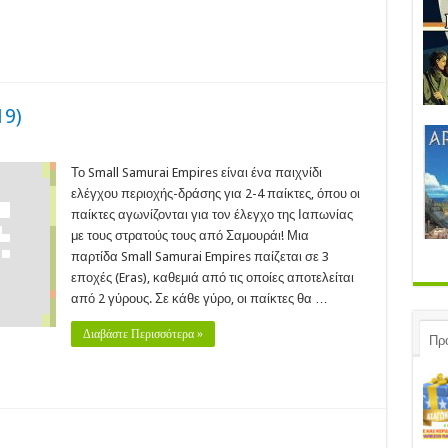
19)
ll
urai
Το Small Samurai Empires είναι ένα παιχνίδι
ires
ελέγχου περιοχής-δράσης για 2-4 παίκτες, όπου οι
19)
παίκτες αγωνίζονται για τον έλεγχο της Ιαπωνίας
με τους στρατούς τους από Σαμουράι! Μια
παρτίδα Small Samurai Empires παίζεται σε 3
εποχές (Eras), καθεμιά από τις οποίες αποτελείται
από 2 γύρους. Σε κάθε γύρο, οι παίκτες θα …
Διαβάστε Περισσότερα »
Πρ