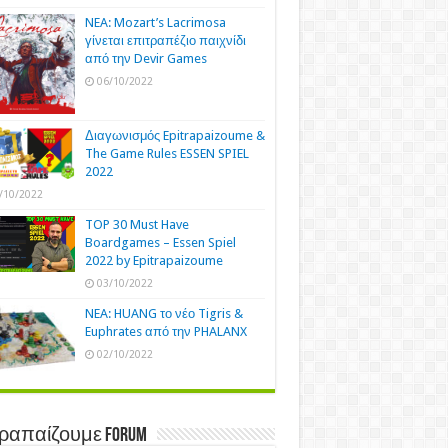
NEA: Mozart’s Lacrimosa
γίνεται επιτραπέζιο παιχνίδι
από την Devir Games
06/10/2022
Διαγωνισμός Epitrapaizoume &
The Game Rules ESSEN SPIEL
2022
/10/2022
TOP 30 Must Have
Boardgames – Essen Spiel
2022 by Epitrapaizoume
03/10/2022
NEA: HUANG το νέο Tigris &
Euphrates από την PHALANX
02/10/2022
τραπαίζουμε Forum