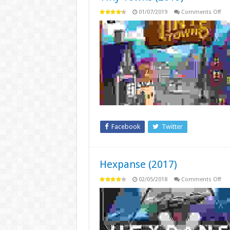
on
01/07/2019
Comments Off
Tin
Tow
(20
Facebook
Twitter
Hexpanse (2017)
on
02/05/2018
Comments Off
Hex
(20