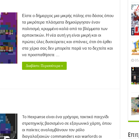
y
ns
Είστε ο δήμαρχος μια μικρής πόλης στο δάσος όπου
19)
τα μικρότερα πλάσματα δημιούργησαν έναν
πολιτισμό, κρυμμένο καλά από τα βλέμματα των
αρπακτικών. Η νέα αυτή γη είναι μικρή και οι
πρώτες ύλες δυσεύρετες και σπάνιες, έτσι ότι έρθει
στα χέρια σας δεν μπορείτε παρά να το δεχτείτε και
να προσπαθήσετε …
05
Διαβάστε Περισσότερα »
panse
17)
To Hexpanse είναι ένα γρήγορο, τακτικό παιχνίδι
στρατηγικής βασισμένο σε εξαγωνικό χάρτη, όπου
οι παίκτες αναλαμβάνουν τον ρόλο
Eπι
διαγαλαξιακών commanders και warlords οι