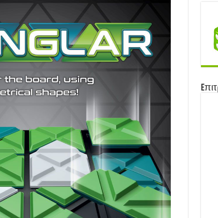
21)
Eπιτ