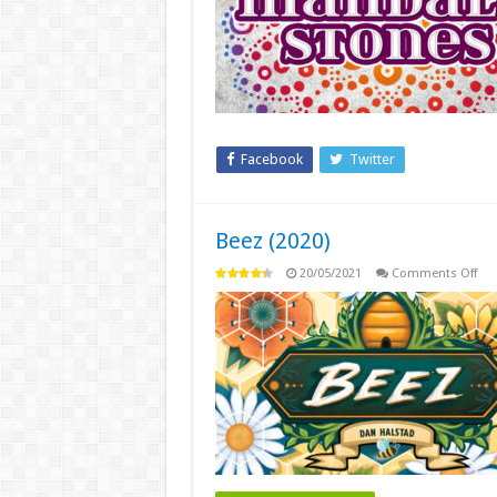
Facebook
Twitter
Beez (2020)
on
20/05/2021
Comments Off
Bee
(20