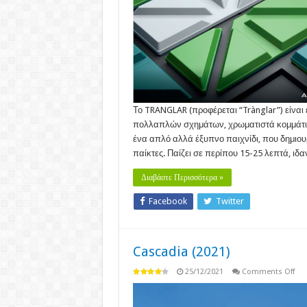
Το TRANGLAR (προφέρεται “Trànglar”) είναι 
πολλαπλών σχημάτων, χρωματιστά κομμάτια
ένα απλό αλλά έξυπνο παιχνίδι, που δημιου
παίκτες. Παίζει σε περίπου 15-25 λεπτά, ιδα
Διαβάστε Περισσότερα »
Facebook
Twitter
Cascadia (2021)
on
25/12/2021
Comments Off
Cas
(20