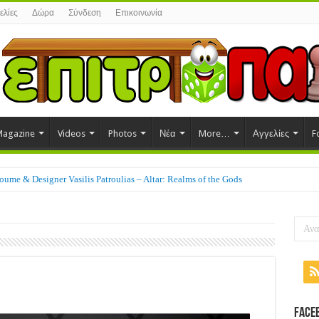
ελίες
Δώρα
Σύνδεση
Επικοινωνία
agazine
Videos
Photos
Νέα
More…
Αγγελίες
F
ume & Designer Vasilis Patroulias – Altar: Realms of the Gods
nglar
Face