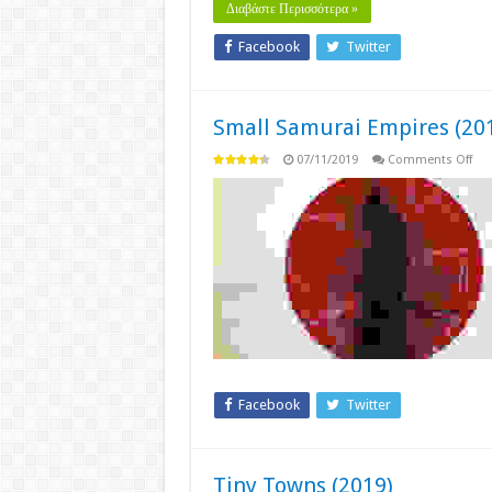
Διαβάστε Περισσότερα »
Facebook
Twitter
Small Samurai Empires (20
on
07/11/2019
Comments Off
Sma
Sam
Emp
(20
Facebook
Twitter
Tiny Towns (2019)