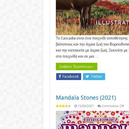
Το Cascadia είναι ένα παιχνίδι τοποθέτησης
βιότοπους και την άγρια ​​ζωή του Βορειοδυτι
και την κατοικείτε με άγρια ​​ζωή. Ξεκινάτε
στο παιχνίδι) και σε μια …
Διαβάστε Περισσότερα »
Facebook
Twitter
Mandala Stones (2021)
on
15/06/2021
Comments Off
Man
Sto
(20