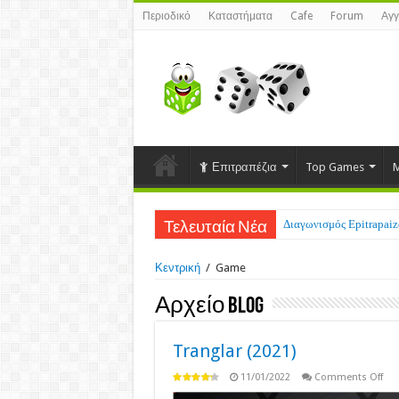
Περιοδικό
Καταστήματα
Cafe
Forum
Αγγ
Επιτραπέζια
Top Games
M
Διαγωνισμός Epitrapaizo
Τελευταία Νέα
Κεντρική
/
Game
Αρχείο Blog
Tranglar (2021)
on
11/01/2022
Comments Off
Tra