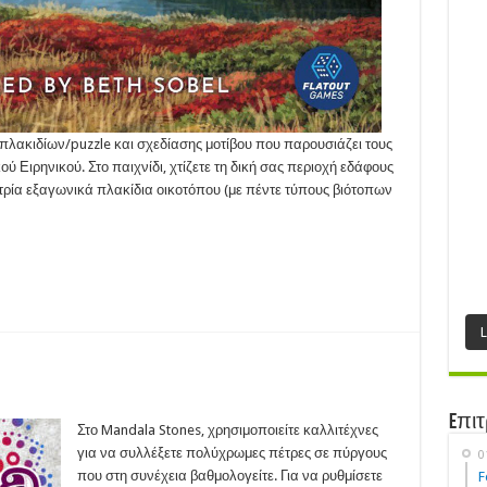
 πλακιδίων/puzzle και σχεδίασης μοτίβου που παρουσιάζει τους
κού Ειρηνικού. Στο παιχνίδι, χτίζετε τη δική σας περιοχή εδάφους
 με τρία εξαγωνικά πλακίδια οικοτόπου (με πέντε τύπους βιότοπων
dala
Eπιτ
nes
Στο Mandala Stones, χρησιμοποιείτε καλλιτέχνες
21)
για να συλλέξετε πολύχρωμες πέτρες σε πύργους
0
που στη συνέχεια βαθμολογείτε. Για να ρυθμίσετε
F