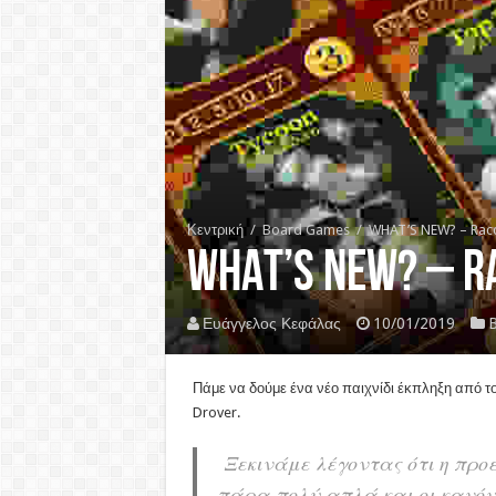
Κεντρική
/
Board Games
/
WHAT’S NEW? – Rac
WHAT’S NEW? – R
Ευάγγελος Κεφάλας
10/01/2019
B
Πάμε να δούμε ένα νέο παιχνίδι έκπληξη από το
Drover.
Ξεκινάμε λέγοντας ότι η προετ
πάρα πολύ απλά και οι κανόν