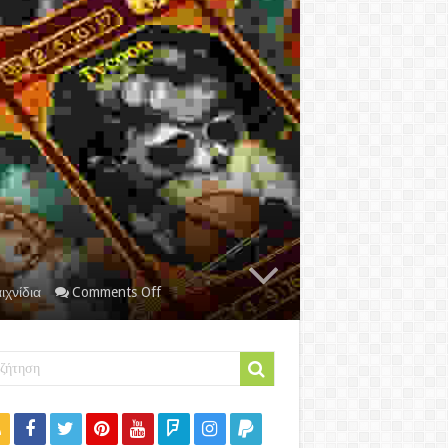
on
ιχνίδια
Comments Off
WHAT’S
NEW?
–
Raccoon
Tycoon