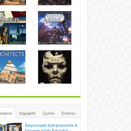
όσφατα
Δημοφιλή
Σχόλια
Ετικέτες
Διαγωνισμός Epitrapaizoume &
Designer Vasilis Patroulias –