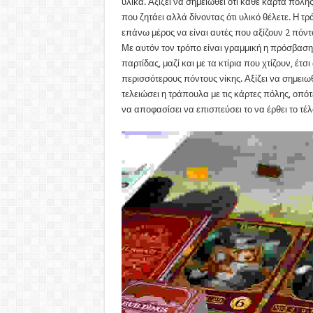
υλικά. Αξίζει να σημειωθεί ότι κάθε κάρτα πόλ
που ζητάει αλλά δίνοντας ότι υλικό θέλετε. Η τ
επάνω μέρος να είναι αυτές που αξίζουν 2 πόντ
Με αυτόν τον τρόπο είναι γραμμική η πρόσβαση 
παρτίδας, μαζί και με τα κτίρια που χτίζουν, έτ
περισσότερους πόντους νίκης. Αξίζει να σημειωθε
τελειώσει η τράπουλα με τις κάρτες πόλης, οπό
να αποφασίσει να επισπεύσει το να έρθει το τέλ