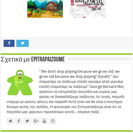
Σχετικά με Epitrapaizoume
” We don’t stop playing because we grow old; we
grow old because we stop playing” δηλαδή ” Δεν
σταματάμε να παίζουμε επειδή γερνάμε αλλά γερνάμε
επειδή σταματάμε να παίζουμε” George Bernard Μας
αρέσουν τα επιτραπέζια παιχνίδια και κυρίως μας
αρέσει να διασκεδάζουμε παίζοντας ότι λογής παιχνίδι
υπάρχει με καλούς φίλους και παρέα!!! Αυτή ήταν και θα είναι η κινητήρια
δύναμη αυτής της σελίδας. Η φιλοσοφία του Επιτραπαίζουμε είναι ότι τα
παιχνίδια μας φέρνουν περισσότερο κοντά... πήγαινε παίξε