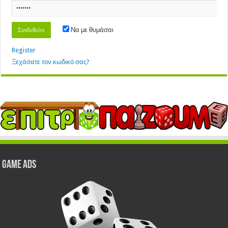
Να με θυμάσαι
Register
Ξεχάσατε τον κωδικό σας?
GAME ADS