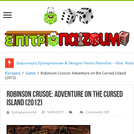
Διαγωνισμός Epitrapaizoume & Designer Vasilis Patroulias – Altar: Real
Κεντρική
/
Game
/
Robinson Crusoe: Adventure on the Cursed Island
(2012)
Robinson Crusoe: Adventure on the Cursed
Island (2012)
on
Epitrapaizoume
16/01/2017
Comments Off
Robinson
Crusoe:
Adventure
on
the