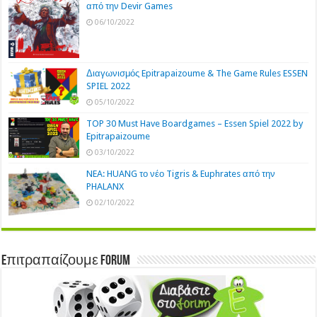
από την Devir Games
06/10/2022
Διαγωνισμός Epitrapaizoume & The Game Rules ESSEN
SPIEL 2022
05/10/2022
TOP 30 Must Have Boardgames – Essen Spiel 2022 by
Epitrapaizoume
03/10/2022
NEA: HUANG το νέο Tigris & Euphrates από την
PHALANX
02/10/2022
Eπιτραπαίζουμε Forum