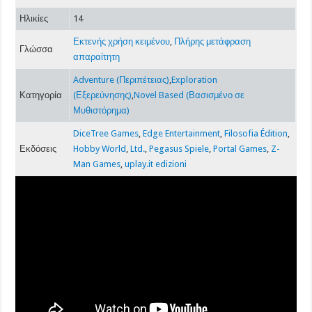
Ηλικίες
14
Εκτενής χρήση κειμένου
,
Πλήρης μετάφραση
Γλώσσα
απαραίτητη
Adventure (Περιπέτειας)
,
Exploration
Κατηγορία
(Εξερεύνησης)
,
Novel Based (Βασισμένο σε
Μυθιστόρημα)
DiceTree Games
,
Edge Entertainment
,
Filosofia Édition
,
Εκδόσεις
Hobby World
,
Ltd.
,
Pegasus Spiele
,
Portal Games
,
Z-
Man Games
,
uplay.it edizioni