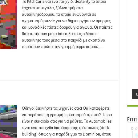
95)
Το PitchCar είναι ένα παιχνίδι dexterity το οποίο
έρχεται με μεγάλα, ξύλινα τμήματα
αυτοκινητόδρομου, τα οποία ενώνονται σε
σχηματισμό puzzle για να δημιουργήσουν όμορφες
και μοναδικές πίστες δρόμου για αγώνα. Οι παίκτες
θα κτυπήσουν με τα δάκτυλα τους ο δίσκο-
αυτοκίνητο τους μέσα στο παιχνίδι με σκοπό να
περάσουν πρώτοι την γραμμή τερματισμού. …
omobiles
16)
Οδηγοί ξεκινήστε τις μηχανές σας! Θα καταφέρετε
να περάσετε τη γραμμή τερματισμού πρώτοι? Τώρα
Eπιτ
είναι η ευκαιρία σας για να μάθετε. Το Automobiles
είναι ένα παιχνίδι διαμόρφωσης τράπουλας (deck
0
building) όπως για παράδειγμα το Dominion, όπου
F