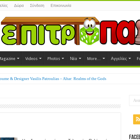
ελίες
Δώρα
Σύνδεση
Επικοινωνία
agazine
Videos
Photos
Νέα
More…
Αγγελίες
F
ume & Designer Vasilis Patroulias – Altar: Realms of the Gods
t
Face