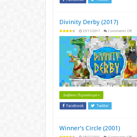
Divinity Derby (2017)
on
25/11/2017
Comments Off
Divi
Der
(20
Διαβάστε Περισσότερα »
Facebook
Twitter
Winner’s Circle (2001)
on