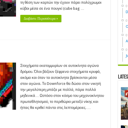
τη θέση των καρτών την έχουν πάρει πολύχρωμοι
0
κύβοι μέσα σε ένα πουγκί (cube bag …
D
Διαβάστε Περισσότερα »
0
O
0
A
0
J
nforce
17)
Στοιχήματα εκατομμυρίων σε αυτοκίνητα αγώνα
δρόμου. Όλοι βάζουν ξέφρενα στοιχήματα κρυφά,
Late
ακόμα και όταν τα αυτοκίνητα βρίσκονται μέσα
στον αγώνα. Το Downforce θα δώσει στον νικητή
την μεγαλύτερη μπάζα με πολλά, πάρα πολλά
μηδενικά… Ωστόσο στον κόσμο του μηχανοκίνητου
πρωταθλητισμού, το περιθώριο μεταξύ νίκης και
ήττας θα κριθεί πάντα στις λεπτομέρειες. …