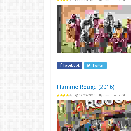
28/12/2016
Comments Off
Win
Circ
(20
Facebook
Twitter
Flamme Rouge (2016)
on
28/12/2016
Comments Off
Fl
Ro
(20