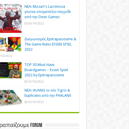
NEA: Mozart’s Lacrimosa
γίνεται επιτραπέζιο παιχνίδι
από την Devir Games
06/10/2022
Διαγωνισμός Epitrapaizoume &
The Game Rules ESSEN SPIEL
2022
/10/2022
TOP 30 Must Have
Boardgames – Essen Spiel
2022 by Epitrapaizoume
03/10/2022
NEA: HUANG το νέο Tigris &
Euphrates από την PHALANX
02/10/2022
τραπαίζουμε Forum