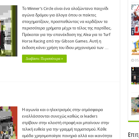
ner’s
le
Το Winner’s Circle είναι ένα ολοζώντανο παιχνίδι
01)
αγώνα δρόμου για άλογα όπου οι παίκτες
στοιχηματίζουν, προσπαθώντας να κερδίζουν τα
περισσότερα χρήματα μέχρι το τέλος της παρτίδας.
Πρόκειται για την επανέκδοση της Alea για το Turf
Horse Racing από την Gibson Games. Αυτή η
έκδοση κάνει χρήση του ίδιου μηχανισμού των …
Διαβάστε Περισσότερα »
05
amme
uge
Η αγωνία και ο ηλεκτρισμός στην ατμόσφαιρα
16)
εναλλάσσονται συνεχώς καθώς οι leaders
στρίβουν στην κλειστή στροφή και μπαίνουν στην
τελική ευθεία για την γραμμή τερματισμού. Κάθε
Eπι
ομάδα χρησιμοποίησε πονηριά αλλά και ικανότητα