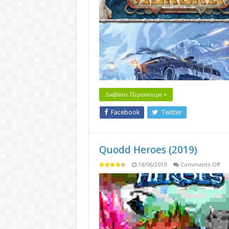
Aur
(20
Διαβάστε Περισσότερα »
Facebook
Twitter
Quodd Heroes (2019)
on
18/06/2019
Comments Off
Qu
Her
(20