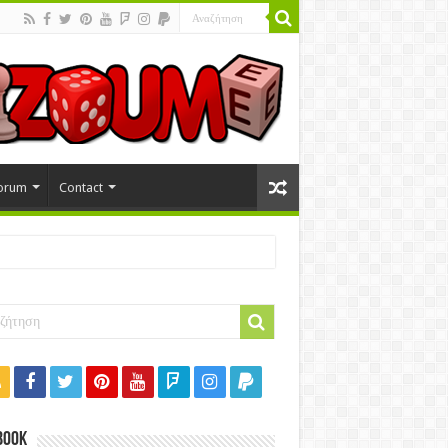
orum
Contact
book