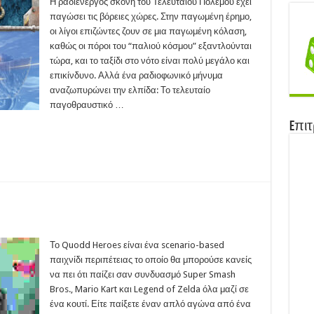
ora
Η ραδιενεργός σκόνη του Τελευταίου Πολέμου έχει
20)
παγώσει τις βόρειες χώρες. Στην παγωμένη έρημο,
οι λίγοι επιζώντες ζουν σε μια παγωμένη κόλαση,
καθώς οι πόροι του “παλιού κόσμου” εξαντλούνται
τώρα, και το ταξίδι στο νότο είναι πολύ μεγάλο και
επικίνδυνο. Αλλά ένα ραδιοφωνικό μήνυμα
αναζωπυρώνει την ελπίδα: Το τελευταίο
παγοθραυστικό …
Eπιτ
odd
oes
Το Quodd Heroes είναι ένα scenario-based
19)
παιχνίδι περιπέτειας το οποίο θα μπορούσε κανείς
να πει ότι παίζει σαν συνδυασμό Super Smash
Bros., Mario Kart και Legend of Zelda όλα μαζί σε
ένα κουτί. Είτε παίξετε έναν απλό αγώνα από ένα