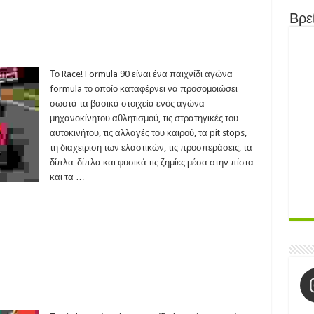
Βρεί
e!
mula
Το Race! Formula 90 είναι ένα παιχνίδι αγώνα
formula το οποίο καταφέρνει να προσομοιώσει
13)
σωστά τα βασικά στοιχεία ενός αγώνα
μηχανοκίνητου αθλητισμού, τις στρατηγικές του
αυτοκινήτου, τις αλλαγές του καιρού, τα pit stops,
τη διαχείριση των ελαστικών, τις προσπεράσεις, τα
δίπλα-δίπλα και φυσικά τις ζημίες μέσα στην πίστα
και τα …
chCar