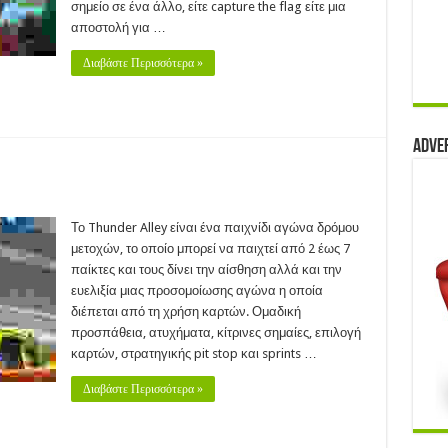
σημείο σε ένα άλλο, είτε capture the flag είτε μια
αποστολή για …
Διαβάστε Περισσότερα »
Adve
nder
y
Το Thunder Alley είναι ένα παιχνίδι αγώνα δρόμου
14)
μετοχών, το οποίο μπορεί να παιχτεί από 2 έως 7
παίκτες και τους δίνει την αίσθηση αλλά και την
ευελιξία μιας προσομοίωσης αγώνα η οποία
διέπεται από τη χρήση καρτών. Ομαδική
προσπάθεια, ατυχήματα, κίτρινες σημαίες, επιλογή
καρτών, στρατηγικής pit stop και sprints …
Διαβάστε Περισσότερα »