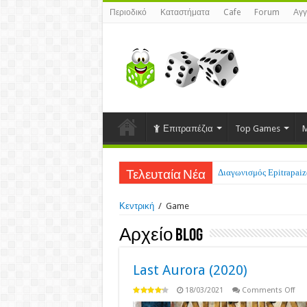
Περιοδικό
Καταστήματα
Cafe
Forum
Αγγ
Επιτραπέζια
Top Games
M
Διαγωνισμός Epitrapaizo
Τελευταία Νέα
Κεντρική
/
Game
Αρχείο Blog
Last Aurora (2020)
on
18/03/2021
Comments Off
Las