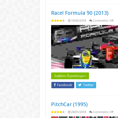
Race! Formula 90 (2013)
on
10/02/2018
Comments Off
Rac
For
90
(20
Διαβάστε Περισσότερα »
Facebook
Twitter
PitchCar (1995)
on
28/01/2018
Comments Off
Pit