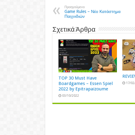
Προηγούμενο
Game Rules – Νέο Κατάστημα
Παιχνιδιών
Σχετικά Άρθρα
REVIE
TOP 30 Must Have
Boardgames – Essen Spiel
17/02
2022 by Epitrapaizoume
03/10/2022