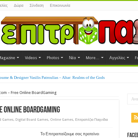
ελίες
Δώρα
Σύνδεση
Επικοινωνία
agazine
Videos
Photos
Νέα
More…
Αγγελίες
F
ume & Designer Vasilis Patroulias – Altar: Realms of the Gods
om – Free Online BoardGaming
e Online BoardGaming
d Games
,
Digital Board Games
,
Online Games
,
Επιτραπέζια Παιχνίδια
Το Επιτραπαίζουμε σας προτείνει
Face