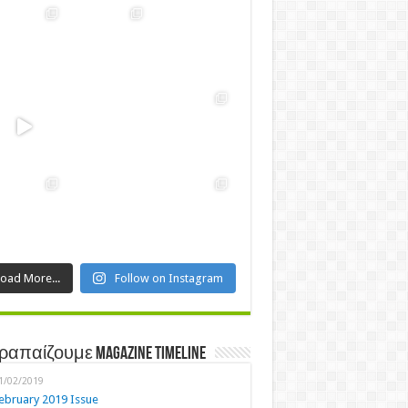
Load More...
Follow on Instagram
ραπαίζουμε Magazine Timeline
1/02/2019
ebruary 2019 Issue