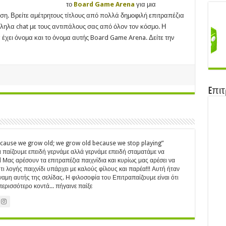
το
Board Game Arena
για μια
η. Βρείτε αμέτρητους τίτλους από πολλά δημοφιλή επιτραπέζια
λληλα chat με τους αντιπάλους σας από όλον τον κόσμο. Η
 έχει όνομα και το όνομα αυτής Board Game Arena. Δείτε την
Eπιτ
ecause we grow old; we grow old because we stop playing”
 παίζουμε επειδή γερνάμε αλλά γερνάμε επειδή σταματάμε να
Μας αρέσουν τα επιτραπέζια παιχνίδια και κυρίως μας αρέσει να
ι λογής παιχνίδι υπάρχει με καλούς φίλους και παρέα!!! Αυτή ήταν
ύναμη αυτής της σελίδας. Η φιλοσοφία του Επιτραπαίζουμε είναι ότι
ερισσότερο κοντά... πήγαινε παίξε