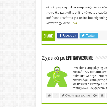
Online
BoardGaming
ολοκληρωμένη online επιτραπέζια διασκέδασ
παιχνίδια και παίξτε online κάνοντας παρά
καλύτερη κοινότητα για online boardgaming
λίστα παιχνιδιών
ΕΔΩ
.
Facebook
Twitter
Share
Σχετικά με Epitrapaizoume
” We don’t stop playing b
δηλαδή ” Δεν σταματάμε να
παίζουμε” George Bernard 
διασκεδάζουμε παίζοντας ότ
και θα είναι η κινητήρια δ
τα παιχνίδια μας φέρνουν π
@epitrapaizoume