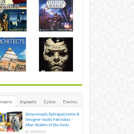
όσφατα
Δημοφιλή
Σχόλια
Ετικέτες
Διαγωνισμός Epitrapaizoume &
Designer Vasilis Patroulias –
Altar: Realms of the Gods
12/04/2023