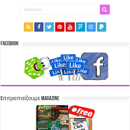
Facebook
Eπιτραπαίζουμε Magazine