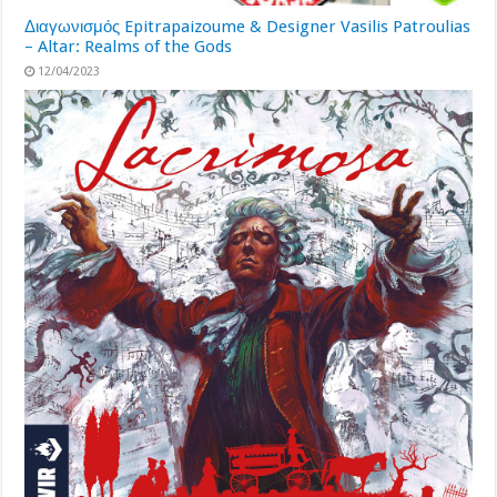
Διαγωνισμός Epitrapaizoume & Designer Vasilis Patroulias
– Altar: Realms of the Gods
12/04/2023