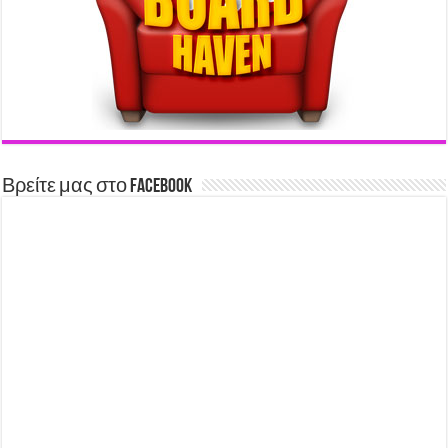
Βρείτε μας στο Facebook