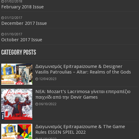
01/02/2018
February 2018 Issue
01/12/2017
December 2017 Issue
01/10/2017
October 2017 Issue
Category Posts
Διαγωνισμός Epitrapaizoume & Designer
Vasilis Patroulias – Altar: Realms of the Gods
12/04/2023
NEA: Mozart’s Lacrimosa γίνεται επιτραπέζιο
παιχνίδι από την Devir Games
06/10/2022
Διαγωνισμός Epitrapaizoume & The Game
Rules ESSEN SPIEL 2022