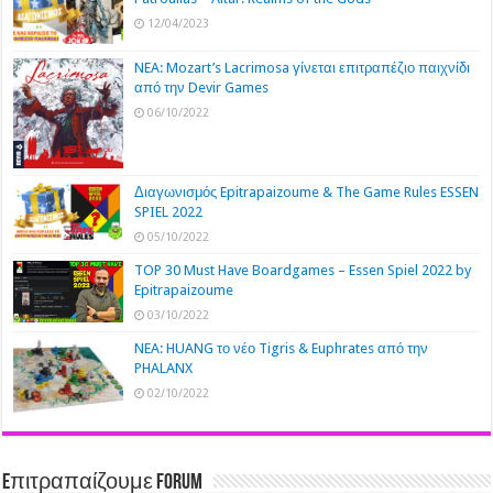
12/04/2023
NEA: Mozart’s Lacrimosa γίνεται επιτραπέζιο παιχνίδι
από την Devir Games
06/10/2022
Διαγωνισμός Epitrapaizoume & The Game Rules ESSEN
SPIEL 2022
05/10/2022
TOP 30 Must Have Boardgames – Essen Spiel 2022 by
Epitrapaizoume
03/10/2022
NEA: HUANG το νέο Tigris & Euphrates από την
PHALANX
02/10/2022
Eπιτραπαίζουμε Forum