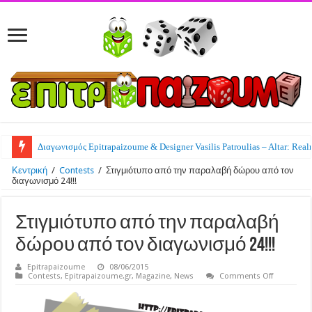
Διαγωνισμός Epitrapaizoume & Designer Vasilis Patroulias – Altar: Real
Κεντρική
/
Contests
/
Στιγμιότυπο από την παραλαβή δώρου από τον
διαγωνισμό 24!!!
Στιγμιότυπο από την παραλαβή
δώρου από τον διαγωνισμό 24!!!
Epitrapaizoume
08/06/2015
on
Contests
,
Epitrapaizoume.gr
,
Magazine
,
News
Comments Off
Στιγμιότυπο
από
την
παραλαβή