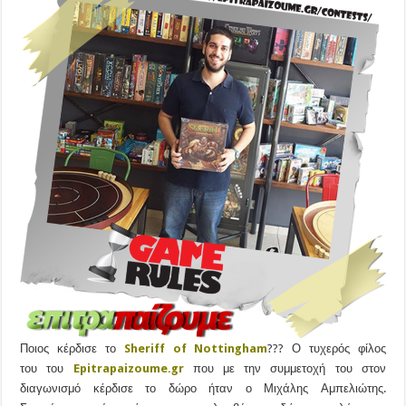
δώρου
από
τον
διαγωνισμό
24!!!
Ποιος κέρδισε το
Sheriff of Nottingham
??? Ο τυχερός φίλος
του του
Epitrapaizoume.
gr
που με την συμμετοχή του στον
διαγωνισμό κέρδισε το δώρο ήταν ο Μιχάλης Αμπελιώτης.