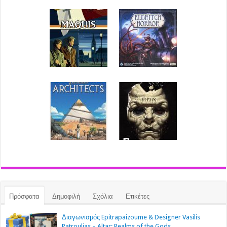
Πρόσφατα
Δημοφιλή
Σχόλια
Ετικέτες
Διαγωνισμός Epitrapaizoume & Designer Vasilis
Patroulias – Altar: Realms of the Gods