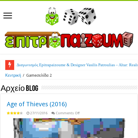
Διαγωνισμός Epitrapaizoume & Designer Vasilis Patroulias – Altar: Real
Κεντρική
/
Game
σελίδα 2
Αρχείο Blog
Age of Thieves (2016)
on
27/11/2016
Comments Off
Age
of
Thieves
(2016)