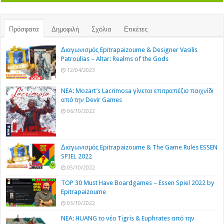
Πρόσφατα
Δημοφιλή
Σχόλια
Ετικέτες
Διαγωνισμός Epitrapaizoume & Designer Vasilis
Patroulias – Altar: Realms of the Gods
12/04/2023
NEA: Mozart’s Lacrimosa γίνεται επιτραπέζιο παιχνίδι
από την Devir Games
06/10/2022
Διαγωνισμός Epitrapaizoume & The Game Rules ESSEN
SPIEL 2022
05/10/2022
TOP 30 Must Have Boardgames – Essen Spiel 2022 by
Epitrapaizoume
03/10/2022
NEA: HUANG το νέο Tigris & Euphrates από την