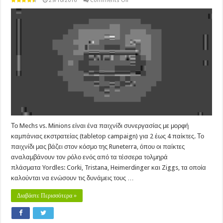
29/10/2016
Comments Off
Mechs
vs.
Minions
(2016)
Το Mechs vs. Minions είναι ένα παιχνίδι συνεργασίας με μορφή
καμπάνιας εκστρατείας (tabletop campaign) για 2 έως 4 παίκτες. Το
παιχνίδι μας βάζει στον κόσμο της Runeterra, όπου οι παίκτες
αναλαμβάνουν τον ρόλο ενός από τα τέσσερα τολμηρά
πλάσματα Yordles: Corki, Tristana, Heimerdinger και Ziggs, τα οποία
καλούνται να ενώσουν τις δυνάμεις τους …
Διαβάστε Περισσότερα »