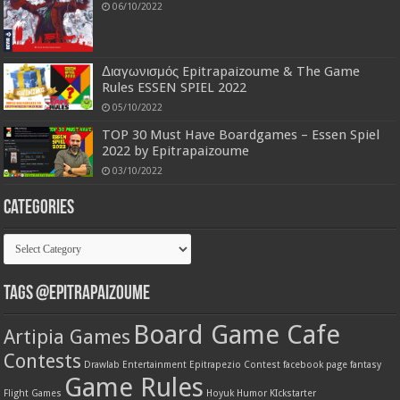
06/10/2022
Διαγωνισμός Epitrapaizoume & The Game
Rules ESSEN SPIEL 2022
05/10/2022
TOP 30 Must Have Boardgames – Essen Spiel
2022 by Epitrapaizoume
03/10/2022
Categories
Categories
Tags @Epitrapaizoume
Board Game Cafe
Artipia Games
Contests
Drawlab Entertainment
Epitrapezio Contest
facebook page
fantasy
Game Rules
Flight Games
Hoyuk
Humor
KIckstarter