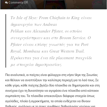
on
Comments Off
ISLE
OF
Το Isle of Skye: From Chieftain to King είναι
SKYE:
δημιουργία των Andreas
Ο
Βασιλιάς
Pelikan και Alexander Pfister, οι οποίοι
της
συνεργάστηκαν και στο Broom Service. O
Σκωτίας…
Pfister είναι επίσης γνωστός για τα Port
Royal, Mombasa και Great Western Trail.
Πρόκειται για ένα tile placement παιχνίδι
με στοιχεία δημοπρασίας.
Πιο αναλυτικά, οι παίχτες είναι φύλαρχοι στη νήσο Skye της Σκωτίας
και θέλουν να αναπτύξουν την καλύτερη περιοχή για το λαό τους. Σε
κάθε γύρο, κάθε παίχτης βγάζει δύο πλακίδια σε δημοπρασία και στη
συνέχεια έχει τη δυνατότητα να αγοράσει ένα πλακίδιο από κάποιον
συμπαίκτη του. Τα πλακίδια απεικονίζουν διάφορα στοιχεία όπως
αγελάδες, πλοία ή αγροκτήματα, τα οποία ενδέχεται να δίνουν
βαθμούς, ανάλογα με το ποιες συνθήκες βαθμολογίας ισχύουν για