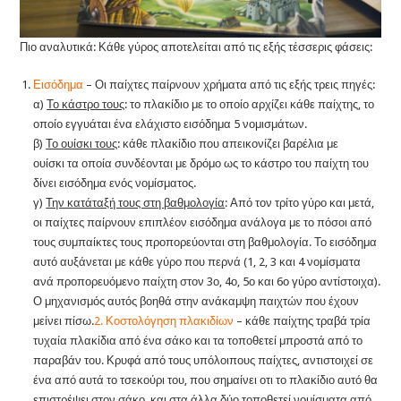
Πιο αναλυτικά: Κάθε γύρος αποτελείται από τις εξής τέσσερις φάσεις:
Εισόδημα
– Οι παίχτες παίρνουν χρήματα από τις εξής τρεις πηγές:
α)
Το κάστρο τους
: το πλακίδιο με το οποίο αρχίζει κάθε παίχτης, το
οποίο εγγυάται ένα ελάχιστο εισόδημα 5 νομισμάτων.
β)
Το ουίσκι τους
: κάθε πλακίδιο που απεικονίζει βαρέλια με
ουίσκι τα οποία συνδέονται με δρόμο ως το κάστρο του παίχτη του
δίνει εισόδημα ενός νομίσματος.
γ)
Την κατάταξή τους στη βαθμολογία
: Από τον τρίτο γύρο και μετά,
οι παίχτες παίρνουν επιπλέον εισόδημα ανάλογα με το πόσοι από
τους συμπαίκτες τους προπορεύονται στη βαθμολογία. Το εισόδημα
αυτό αυξάνεται με κάθε γύρο που περνά (1, 2, 3 και 4 νομίσματα
ανά προπορευόμενο παίχτη στον 3ο, 4ο, 5ο και 6ο γύρο αντίστοιχα).
Ο μηχανισμός αυτός βοηθά στην ανάκαμψη παιχτών που έχουν
μείνει πίσω.
2. Κοστολόγηση πλακιδίων
– κάθε παίχτης τραβά τρία
τυχαία πλακίδια από ένα σάκο και τα τοποθετεί μπροστά από το
παραβάν του. Κρυφά από τους υπόλοιπους παίχτες, αντιστοιχεί σε
ένα από αυτά το τσεκούρι του, που σημαίνει οτι το πλακίδιο αυτό θα
επιστρέψει στον σάκο, και στα άλλα δύο τοποθετεί νομίσματα από