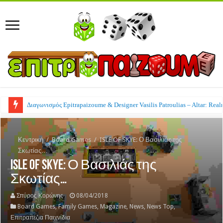
Διαγωνισμός Epitrapaizoume & Designer Vasilis Patroulias – Altar: Real
Κεντρική
/
Board Games
/
ISLE OF SKYE: Ο Βασιλιάς της
Σκωτίας…
ISLE OF SKYE: Ο Βασιλιάς της
Σκωτίας…
Σπύρος Κορώνης
08/04/2018
Board Games
,
Family Games
,
Magazine
,
News
,
News Top
,
Επιτραπέζια Παιχνίδια