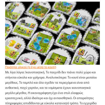
Ποιότητα υλικού (τι έχει μέσα το κουτί;)
Με λίγα λόγια: Ικανοποιητική. Το παιχνίδι δεν πιάνει πολύ χώρο και
στήνεται εύκολα και γρήγορα. Αναλυτικότερα: Το κουτί είναι μεσαίου
μεγέθους. Το ταμπλό και όλα σχεδόν τα περιεχόμενα είναι από
ανθεκτικό, παχύ χαρτόνι, και τα νομίσματα έχουν ικανοποιητικά
μεγάλο μέγεθος. Η εικονογράφηση έχει ένα στυλ ελαφρώς
ερασιτεχνικό, αλλά ιδιαίτερο και όχι αντιαισθητικό. Οι απαραίτητες
πληροφορίες αποδίδονται με εύκολα κατανοητό τρόπο. Το εγχειρίδιο