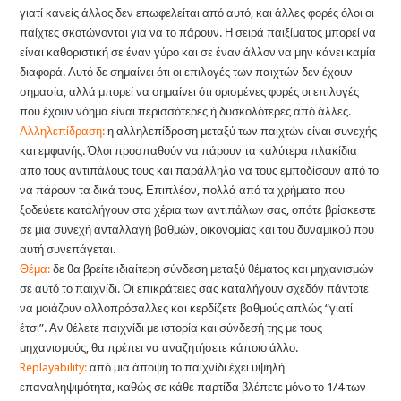
γιατί κανείς άλλος δεν επωφελείται από αυτό, και άλλες φορές όλοι οι
παίχτες σκοτώνονται για να το πάρουν. Η σειρά παιξίματος μπορεί να
είναι καθοριστική σε έναν γύρο και σε έναν άλλον να μην κάνει καμία
διαφορά. Αυτό δε σημαίνει ότι οι επιλογές των παιχτών δεν έχουν
σημασία, αλλά μπορεί να σημαίνει ότι ορισμένες φορές οι επιλογές
που έχουν νόημα είναι περισσότερες ή δυσκολότερες από άλλες.
Αλληλεπίδραση:
η αλληλεπίδραση μεταξύ των παιχτών είναι συνεχής
και εμφανής. Όλοι προσπαθούν να πάρουν τα καλύτερα πλακίδια
από τους αντιπάλους τους και παράλληλα να τους εμποδίσουν από το
να πάρουν τα δικά τους. Επιπλέον, πολλά από τα χρήματα που
ξοδεύετε καταλήγουν στα χέρια των αντιπάλων σας, οπότε βρίσκεστε
σε μια συνεχή ανταλλαγή βαθμών, οικονομίας και του δυναμικού που
αυτή συνεπάγεται.
Θέμα:
δε θα βρείτε ιδιαίτερη σύνδεση μεταξύ θέματος και μηχανισμών
σε αυτό το παιχνίδι. Οι επικράτειες σας καταλήγουν σχεδόν πάντοτε
να μοιάζουν αλλοπρόσαλλες και κερδίζετε βαθμούς απλώς “γιατί
έτσι”. Αν θέλετε παιχνίδι με ιστορία και σύνδεσή της με τους
μηχανισμούς, θα πρέπει να αναζητήσετε κάποιο άλλο.
Replayability:
από μια άποψη το παιχνίδι έχει υψηλή
επαναληψιμότητα, καθώς σε κάθε παρτίδα βλέπετε μόνο το 1/4 των