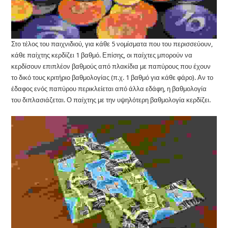
Στο τέλος του παιχνιδιού, για κάθε 5 νομίσματα που του περισσεύουν,
κάθε παίχτης κερδίζει 1 βαθμό. Επίσης, οι παίχτες μπορούν να
κερδίσουν επιπλέον βαθμούς από πλακίδια με παπύρους που έχουν
το δικό τους κριτήριο βαθμολογίας (π.χ. 1 βαθμό για κάθε φάρο). Αν το
έδαφος ενός παπύρου περικλείεται από άλλα εδάφη, η βαθμολογία
του διπλασιάζεται. Ο παίχτης με την υψηλότερη βαθμολογία κερδίζει.