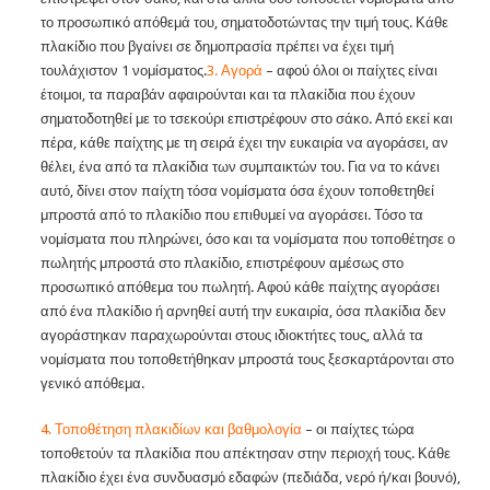
το προσωπικό απόθεμά του, σηματοδοτώντας την τιμή τους. Κάθε
πλακίδιο που βγαίνει σε δημοπρασία πρέπει να έχει τιμή
τουλάχιστον 1 νομίσματος.
3. Αγορά
– αφού όλοι οι παίχτες είναι
έτοιμοι, τα παραβάν αφαιρούνται και τα πλακίδια που έχουν
σηματοδοτηθεί με το τσεκούρι επιστρέφουν στο σάκο. Από εκεί και
πέρα, κάθε παίχτης με τη σειρά έχει την ευκαιρία να αγοράσει, αν
θέλει, ένα από τα πλακίδια των συμπαικτών του. Για να το κάνει
αυτό, δίνει στον παίχτη τόσα νομίσματα όσα έχουν τοποθετηθεί
μπροστά από το πλακίδιο που επιθυμεί να αγοράσει. Τόσο τα
νομίσματα που πληρώνει, όσο και τα νομίσματα που τοποθέτησε ο
πωλητής μπροστά στο πλακίδιο, επιστρέφουν αμέσως στο
προσωπικό απόθεμα του πωλητή. Αφού κάθε παίχτης αγοράσει
από ένα πλακίδιο ή αρνηθεί αυτή την ευκαιρία, όσα πλακίδια δεν
αγοράστηκαν παραχωρούνται στους ιδιοκτήτες τους, αλλά τα
νομίσματα που τοποθετήθηκαν μπροστά τους ξεσκαρτάρονται στο
γενικό απόθεμα.
4. Τοποθέτηση πλακιδίων και βαθμολογία
– οι παίχτες τώρα
τοποθετούν τα πλακίδια που απέκτησαν στην περιοχή τους. Κάθε
πλακίδιο έχει ένα συνδυασμό εδαφών (πεδιάδα, νερό ή/και βουνό),