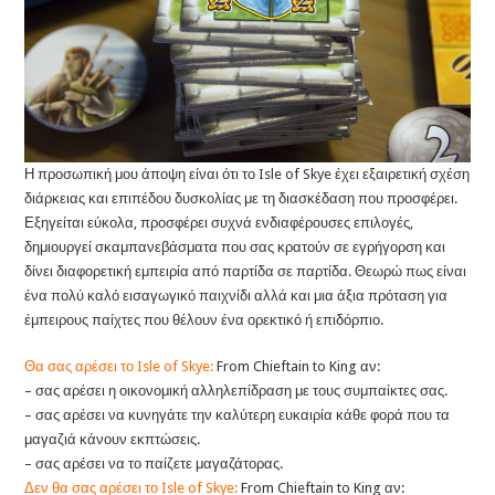
Η προσωπική μου άποψη είναι ότι το Isle of Skye έχει εξαιρετική σχέση
διάρκειας και επιπέδου δυσκολίας με τη διασκέδαση που προσφέρει.
Εξηγείται εύκολα, προσφέρει συχνά ενδιαφέρουσες επιλογές,
δημιουργεί σκαμπανεβάσματα που σας κρατούν σε εγρήγορση και
δίνει διαφορετική εμπειρία από παρτίδα σε παρτίδα. Θεωρώ πως είναι
ένα πολύ καλό εισαγωγικό παιχνίδι αλλά και μια άξια πρόταση για
έμπειρους παίχτες που θέλουν ένα ορεκτικό ή επιδόρπιο.
Θα σας αρέσει το Isle of Skye:
From Chieftain to King αν:
– σας αρέσει η οικονομική αλληλεπίδραση με τους συμπαίκτες σας.
– σας αρέσει να κυνηγάτε την καλύτερη ευκαιρία κάθε φορά που τα
μαγαζιά κάνουν εκπτώσεις.
– σας αρέσει να το παίζετε μαγαζάτορας.
Δεν θα σας αρέσει το Isle of Skye:
From Chieftain to King αν: