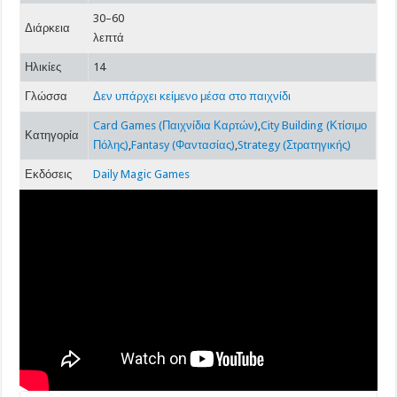
30–60
Διάρκεια
λεπτά
Ηλικίες
14
Γλώσσα
Δεν υπάρχει κείμενο μέσα στο παιχνίδι
Card Games (Παιχνίδια Καρτών)
,
City Building (Κτίσιμο
Κατηγορία
Πόλης)
,
Fantasy (Φαντασίας)
,
Strategy (Στρατηγικής)
Εκδόσεις
Daily Magic Games