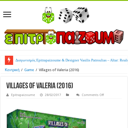
Διαγωνισμός Epitrapaizoume & Designer Vasilis Patroulias – Altar: Real
Κεντρική
/
Game
/
Villages of Valeria (2016)
Villages of Valeria (2016)
on
Epitrapaizoume
28/02/2017
Comments Off
Villages
of
Valeria
(2016)