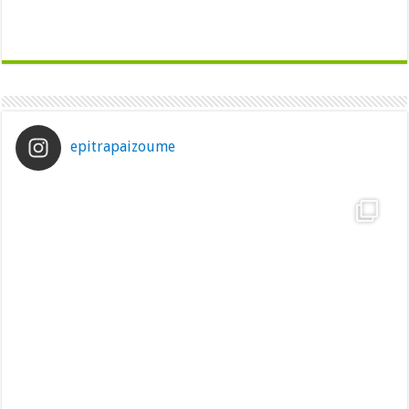
epitrapaizoume