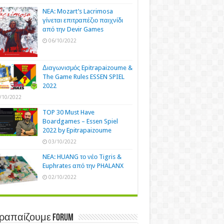
NEA: Mozart’s Lacrimosa
γίνεται επιτραπέζιο παιχνίδι
από την Devir Games
06/10/2022
Διαγωνισμός Epitrapaizoume &
The Game Rules ESSEN SPIEL
2022
/10/2022
TOP 30 Must Have
Boardgames – Essen Spiel
2022 by Epitrapaizoume
03/10/2022
NEA: HUANG το νέο Tigris &
Euphrates από την PHALANX
02/10/2022
τραπαίζουμε Forum