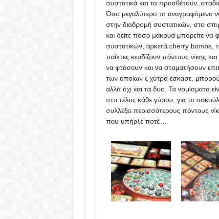
συστατικά και τα προσθέτουν, σταδια
Όσο μεγαλύτερο το αναγραφόμενο νο
στην διαδρομή συστατικών, στο σπιρ
και δείτε πόσο μακρυά μπορείτε να 
συστατικών, αρκετά cherry bombs, τό
παίκτες κερδίζουν πόντους νίκης κα
να φτάσουν και να σταματήσουν επιτυ
των οποίων ξ χύτρα έσκασε, μπορούν
αλλά όχι και τα δυο. Τα νομίσματα ε
στο τέλος κάθε γύρου, για το σακούλ
συλλέξει περισσότερους πόντους νίκ
που υπήρξε ποτέ…