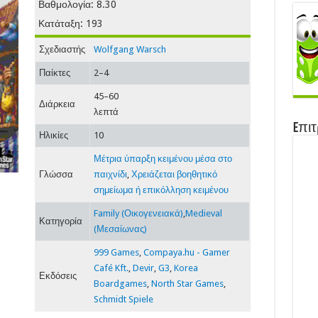
Βαθμολογία: 8.30
(2018)
Κατάταξη: 193
Σχεδιαστής
Wolfgang Warsch
Παίκτες
2–4
45–60
Διάρκεια
λεπτά
Eπιτ
Ηλικίες
10
Μέτρια ύπαρξη κειμένου μέσα στο
Γλώσσα
παιχνίδι
,
Χρειάζεται βοηθητικό
σημείωμα ή επικόλληση κειμένου
Family (Οικογενειακά)
,
Medieval
Κατηγορία
(Μεσαίωνας)
999 Games
,
Compaya.hu - Gamer
Café Kft.
,
Devir
,
G3
,
Korea
Εκδόσεις
Boardgames
,
North Star Games
,
Schmidt Spiele