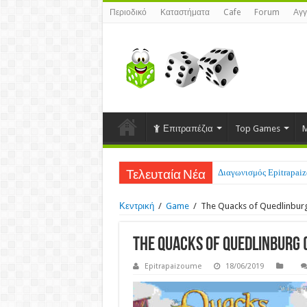
Περιοδικό
Καταστήματα
Cafe
Forum
Αγγ
Επιτραπέζια
Top Games
M
Διαγωνισμός Epitrapaizo
Τελευταία Νέα
Κεντρική
/
Game
/
The Quacks of Quedlinburg
The Quacks of Quedlinburg 
Epitrapaizoume
18/06/2019