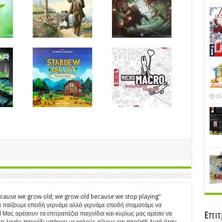
05
ecause we grow old; we grow old because we stop playing”
 παίζουμε επειδή γερνάμε αλλά γερνάμε επειδή σταματάμε να
Μας αρέσουν τα επιτραπέζια παιχνίδια και κυρίως μας αρέσει να
Eπι
ι λογής παιχνίδι υπάρχει με καλούς φίλους και παρέα!!! Αυτή ήταν