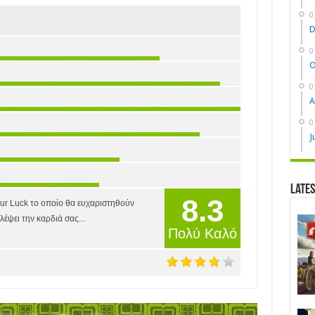
0
D
0
O
0
A
0
J
Late
8.3
our Luck το οποίο θα ευχαριστηθούν
λέψει την καρδιά σας...
Πολύ Καλό