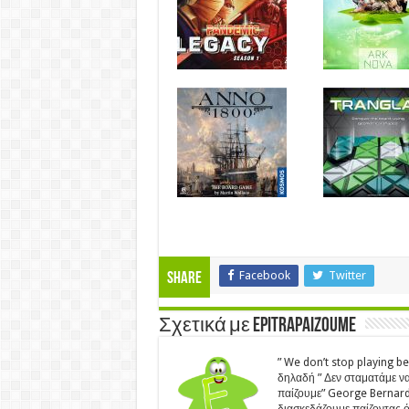
Facebook
Twitter
Share
Σχετικά με Epitrapaizoume
” We don’t stop playing b
δηλαδή ” Δεν σταματάμε να
παίζουμε” George Bernard 
διασκεδάζουμε παίζοντας ότ