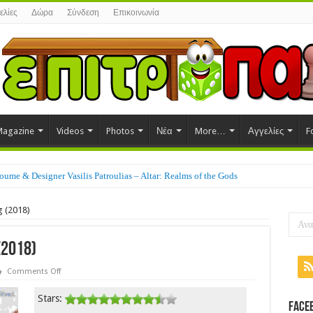
ελίες
Δώρα
Σύνδεση
Επικοινωνία
agazine
Videos
Photos
Νέα
More…
Αγγελίες
F
ume & Designer Vasilis Patroulias – Altar: Realms of the Gods
 (2018)
(2018)
on
Comments Off
The
Quacks
Stars:
of
Face
Quedlinburg