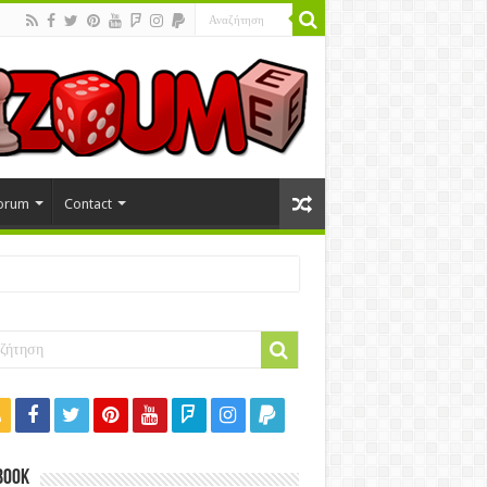
orum
Contact
book