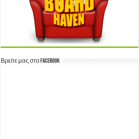
Βρείτε μας στο Facebook