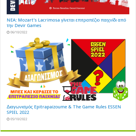
NEA: Mozart’s Lacrimosa γίνεται επιτραπέζιο παιχνίδι από
την Devir Games
06/10/2022
Διαγωνισμός Epitrapaizoume & The Game Rules ESSEN
SPIEL 2022
05/10/2022