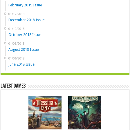
February 2019 Issue
01/12/2018
December 2018 Issue
01/10/2018
October 2018 Issue
01/08/2018
August 2018 Issue
01/06/2018
June 2018 Issue
Latest Games