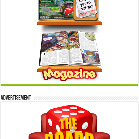
Advertisement