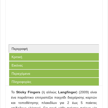
20–20
Διάρκεια
λεπτά
Ηλικίες
8
Γλώσσα
Δεν υπάρχει κείμενο μέσα στο παιχνίδι
Κατηγορία
Family (Οικογενειακά)
Εκδόσεις
Hobby World
,
Pegasus Spiele
,
Smart Ltd
Περιγραφή
Κριτική
Εικόνες
Περιεχόμενα
Πληροφορίες
Το
Sticky Fingers
(ή αλλιώς
Langfinger
) (2009) είναι
ένα παρεΐστικο επιτραπέζιο παιχνίδι διαχείρισης καρτών
και τοποθέτησης πλακιδίων για 2 έως 5 παίκτες
επίδοξους κλέφτες! Για αρχή κάθε παίχτης παίρνει μία