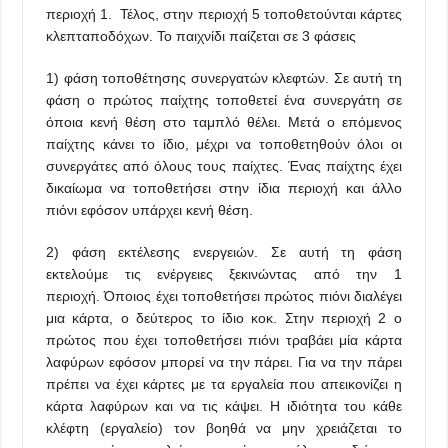
περιοχή 1. Τέλος, στην περιοχή 5 τοποθετούνται κάρτες
κλεπταποδόχων. Το παιχνίδι παίζεται σε 3 φάσεις
1) φάση τοποθέτησης συνεργατών κλεφτών. Σε αυτή τη
φάση ο πρώτος παίχτης τοποθετεί ένα συνεργάτη σε
όποια κενή θέση στο ταμπλό θέλει. Μετά ο επόμενος
παίχτης κάνει το ίδιο, μέχρι να τοποθετηθούν όλοι οι
συνεργάτες από όλους τους παίχτες. Ένας παίχτης έχει
δικαίωμα να τοποθετήσει στην ίδια περιοχή και άλλο
πιόνι εφόσον υπάρχει κενή θέση.
2) φάση εκτέλεσης ενεργειών. Σε αυτή τη φάση
εκτελούμε τις ενέργειες ξεκινώντας από την 1
περιοχή. Όποιος έχει τοποθετήσει πρώτος πιόνι διαλέγει
μια κάρτα, ο δεύτερος το ίδιο κοκ. Στην περιοχή 2 ο
πρώτος που έχει τοποθετήσει πιόνι τραβάει μία κάρτα
λαφύρων εφόσον μπορεί να την πάρει. Για να την πάρει
πρέπει να έχει κάρτες με τα εργαλεία που απεικονίζει η
κάρτα λαφύρων και να τις κάψει. Η ιδιότητα του κάθε
κλέφτη (εργαλείο) τον βοηθά να μην χρειάζεται το