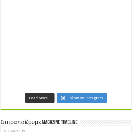
Load More...
Follow on Instagram
Eπιτραπαίζουμε Magazine Timeline
01/02/2019