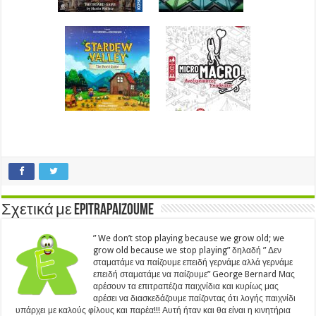
Σχετικά με Epitrapaizoume
” We don’t stop playing because we grow old; we
grow old because we stop playing” δηλαδή ” Δεν
σταματάμε να παίζουμε επειδή γερνάμε αλλά γερνάμε
επειδή σταματάμε να παίζουμε” George Bernard Μας
αρέσουν τα επιτραπέζια παιχνίδια και κυρίως μας
αρέσει να διασκεδάζουμε παίζοντας ότι λογής παιχνίδι
υπάρχει με καλούς φίλους και παρέα!!! Αυτή ήταν και θα είναι η κινητήρια