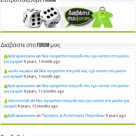
Eπιτραπαίζουμε Forum
Διαβάστε στο Forum μας
Epitrapaizoume
on
Νεα αγορα!πιο παιχνιδι σας εχει κατσει στο μυαλο
για αγορα!!
8 years, 1 month ago
vasilis vazakas
on
Νεα αγορα!πιο παιχνιδι σας εχει κατσει στο μυαλο
για αγορα!!
8 years, 1 month ago
Epitrapaizoume
on
Νεα αγορα!πιο παιχνιδι σας εχει κατσει στο μυαλο
για αγορα!!
8 years, 11 months ago
oinoxoosGR
on
Νεα αγορα!πιο παιχνιδι σας εχει κατσει στο μυαλο για
αγορα!!
8 years, 12 months ago
Epitrapaizoume
on
Πωλήσεις & Ανταλλαγές Παιχνιδιών
9 years ago