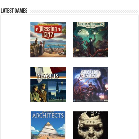
Latest Games