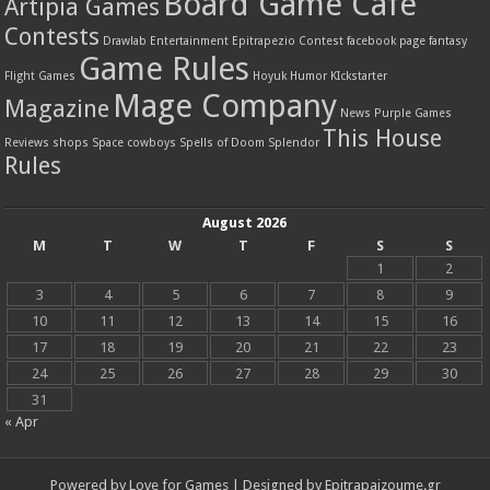
Board Game Cafe
Artipia Games
Contests
Drawlab Entertainment
Epitrapezio Contest
facebook page
fantasy
Game Rules
Flight Games
Hoyuk
Humor
KIckstarter
Mage Company
Magazine
News
Purple Games
This House
Reviews
shops
Space cowboys
Spells of Doom
Splendor
Rules
August 2026
M
T
W
T
F
S
S
1
2
3
4
5
6
7
8
9
10
11
12
13
14
15
16
17
18
19
20
21
22
23
24
25
26
27
28
29
30
31
« Apr
Powered by
Love for Games
| Designed by
Epitrapaizoume.gr