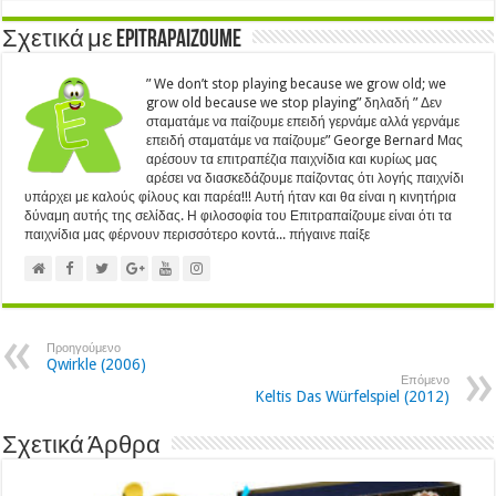
Σχετικά με Epitrapaizoume
” We don’t stop playing because we grow old; we
grow old because we stop playing” δηλαδή ” Δεν
σταματάμε να παίζουμε επειδή γερνάμε αλλά γερνάμε
επειδή σταματάμε να παίζουμε” George Bernard Μας
αρέσουν τα επιτραπέζια παιχνίδια και κυρίως μας
αρέσει να διασκεδάζουμε παίζοντας ότι λογής παιχνίδι
υπάρχει με καλούς φίλους και παρέα!!! Αυτή ήταν και θα είναι η κινητήρια
δύναμη αυτής της σελίδας. Η φιλοσοφία του Επιτραπαίζουμε είναι ότι τα
παιχνίδια μας φέρνουν περισσότερο κοντά... πήγαινε παίξε
Προηγούμενο
Qwirkle (2006)
Επόμενο
Keltis Das Würfelspiel (2012)
Σχετικά Άρθρα