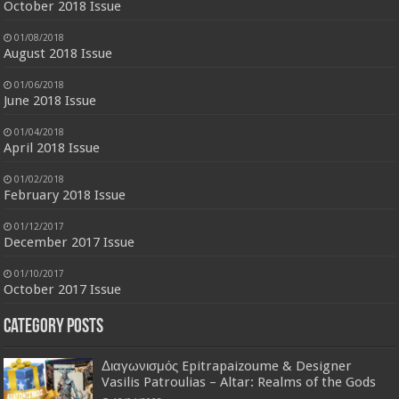
October 2018 Issue
01/08/2018
August 2018 Issue
01/06/2018
June 2018 Issue
01/04/2018
April 2018 Issue
01/02/2018
February 2018 Issue
01/12/2017
December 2017 Issue
01/10/2017
October 2017 Issue
Category Posts
Διαγωνισμός Epitrapaizoume & Designer
Vasilis Patroulias – Altar: Realms of the Gods