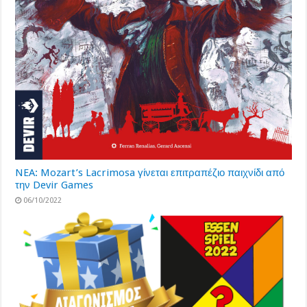
NEA: Mozart’s Lacrimosa γίνεται επιτραπέζιο παιχνίδι από
την Devir Games
06/10/2022