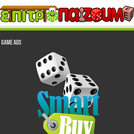
GAME ADS