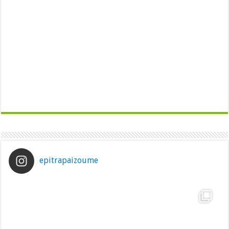
epitrapaizoume