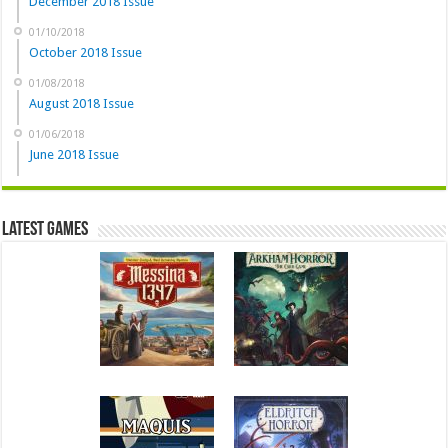
December 2018 Issue
01/10/2018
October 2018 Issue
01/08/2018
August 2018 Issue
01/06/2018
June 2018 Issue
Latest Games