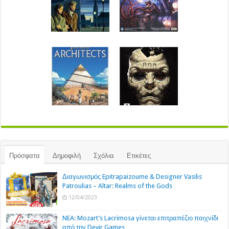
Πρόσφατα
Δημοφιλή
Σχόλια
Ετικέτες
Διαγωνισμός Epitrapaizoume & Designer Vasilis
Patroulias – Altar: Realms of the Gods
12/04/2023
NEA: Mozart’s Lacrimosa γίνεται επιτραπέζιο παιχνίδι
από την Devir Games