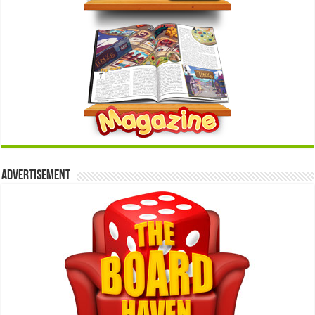
Advertisement