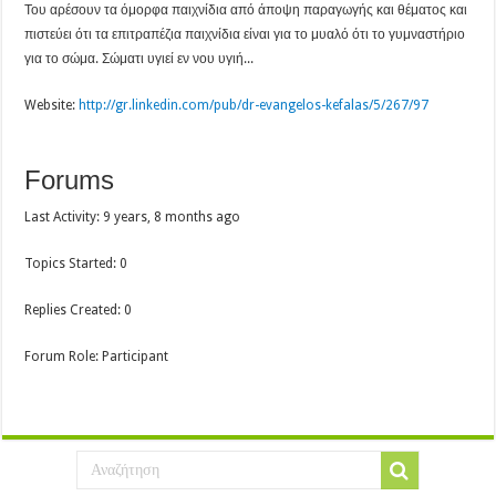
Του αρέσουν τα όμορφα παιχνίδια από άποψη παραγωγής και θέματος και
πιστεύει ότι τα επιτραπέζια παιχνίδια είναι για το μυαλό ότι το γυμναστήριο
για το σώμα. Σώματι υγιεί εν νου υγιή...
Website:
http://gr.linkedin.com/pub/dr-evangelos-kefalas/5/267/97
Forums
Last Activity: 9 years, 8 months ago
Topics Started: 0
Replies Created: 0
Forum Role: Participant