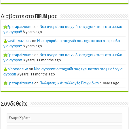
Διαβάστε στο Forum μας
Epitrapaizoume
on
Νεα αγορα!πιο παιχνιδι σας εχει κατσει στο μυαλο
για αγορα!!
8 years ago
vasilis vazakas
on
Νεα αγορα!πιο παιχνιδι σας εχει κατσει στο μυαλο
για αγορα!!
8 years ago
Epitrapaizoume
on
Νεα αγορα!πιο παιχνιδι σας εχει κατσει στο μυαλο
για αγορα!!
8 years, 11 months ago
oinoxoosGR
on
Νεα αγορα!πιο παιχνιδι σας εχει κατσει στο μυαλο για
αγορα!!
8 years, 11 months ago
Epitrapaizoume
on
Πωλήσεις & Ανταλλαγές Παιχνιδιών
9 years ago
Συνδεθείτε