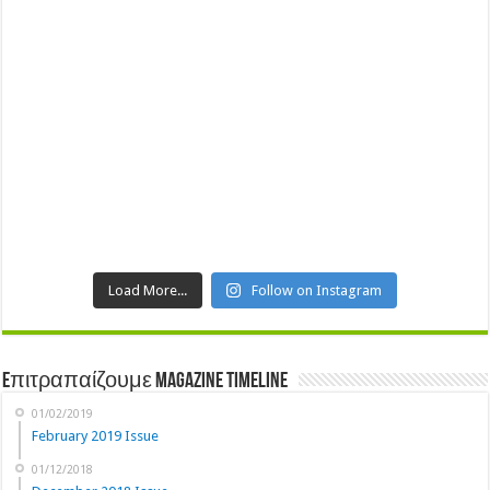
Load More...
Follow on Instagram
Eπιτραπαίζουμε Magazine Timeline
01/02/2019
February 2019 Issue
01/12/2018