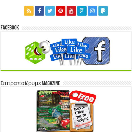
Facebook
Eπιτραπαίζουμε Magazine