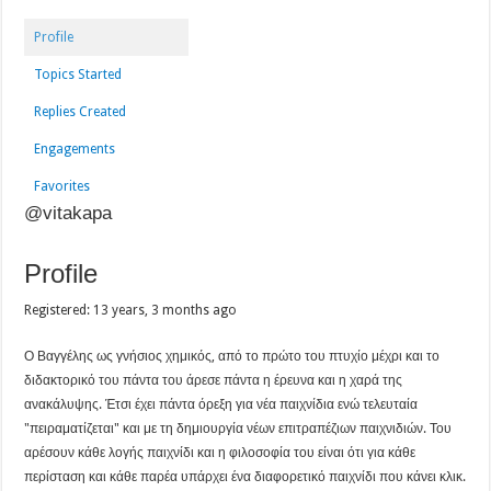
Profile
Topics Started
Replies Created
Engagements
Favorites
@vitakapa
Profile
Registered: 13 years, 3 months ago
Ο Βαγγέλης ως γνήσιος χημικός, από το πρώτο του πτυχίο μέχρι και το
διδακτορικό του πάντα του άρεσε πάντα η έρευνα και η χαρά της
ανακάλυψης. Έτσι έχει πάντα όρεξη για νέα παιχνίδια ενώ τελευταία
"πειραματίζεται" και με τη δημιουργία νέων επιτραπέζιων παιχνιδιών. Του
αρέσουν κάθε λογής παιχνίδι και η φιλοσοφία του είναι ότι για κάθε
περίσταση και κάθε παρέα υπάρχει ένα διαφορετικό παιχνίδι που κάνει κλικ.