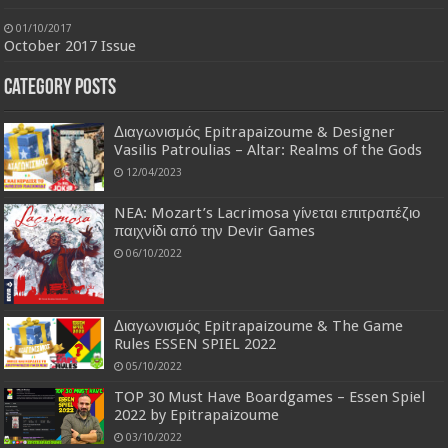
01/10/2017
October 2017 Issue
Category Posts
Διαγωνισμός Epitrapaizoume & Designer
Vasilis Patroulias – Altar: Realms of the Gods
12/04/2023
NEA: Mozart’s Lacrimosa γίνεται επιτραπέζιο
παιχνίδι από την Devir Games
06/10/2022
Διαγωνισμός Epitrapaizoume & The Game
Rules ESSEN SPIEL 2022
05/10/2022
TOP 30 Must Have Boardgames – Essen Spiel
2022 by Epitrapaizoume
03/10/2022