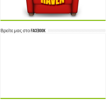
Βρείτε μας στο Facebook