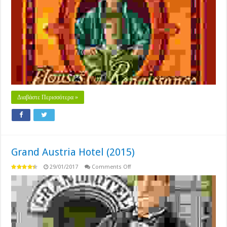
Renaissance
(2017)
Διαβάστε Περισσότερα »
Grand Austria Hotel (2015)
on
29/01/2017
Comments Off
Grand
Austria
Hotel
(2015)