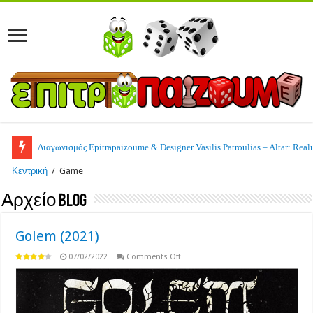
Διαγωνισμός Epitrapaizoume & Designer Vasilis Patroulias – Altar: Real
Κεντρική
/
Game
Αρχείο Blog
Golem (2021)
on
07/02/2022
Comments Off
Golem
(2021)