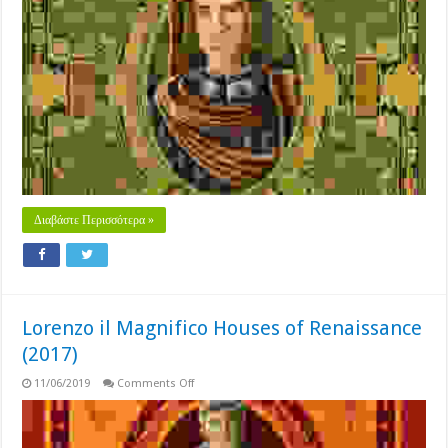
Magnifico
(2016)
Διαβάστε Περισσότερα »
Lorenzo il Magnifico Houses of Renaissance
(2017)
on
11/06/2019
Comments Off
Lorenzo
il
Magnifico
Houses
of