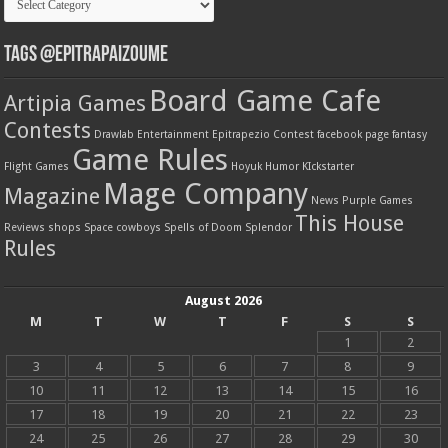
Tags @Epitrapaizoume
Board Game Cafe
Artipia Games
Contests
Drawlab Entertainment
Epitrapezio Contest
facebook page
fantasy
Game Rules
Flight Games
Hoyuk
Humor
KIckstarter
Mage Company
Magazine
News
Purple Games
This House
Reviews
shops
Space cowboys
Spells of Doom
Splendor
Rules
August 2026
M
T
W
T
F
S
S
1
2
3
4
5
6
7
8
9
10
11
12
13
14
15
16
17
18
19
20
21
22
23
24
25
26
27
28
29
30