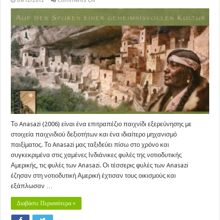
09/12/2012
Comments Off
Anasazi
(2006)
Το Anasazi (2006) είναι ένα επιτραπέζιο παιχνίδι εξερεύνησης με
στοιχεία παιχνιδιού δεξιοτήτων και ένα ιδιαίτερο μηχανισμό
παιξίματος. Το Anasazi μας ταξιδεύει πίσω στο χρόνο και
συγκεκριμένα στις χαμένες Ινδιάνικες φυλές της νοτιοδυτικής
Αμερικής, τις φυλές των Anasazi. Οι τέσσερις φυλές των Anasazi
έζησαν στη νοτιοδυτική Αμερική έχτισαν τους οικισμούς και
εξάπλωσαν …
Διαβάστε Περισσότερα »