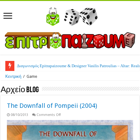
Διαγωνισμός Epitrapaizoume & Designer Vasilis Patroulias – Altar: Real
Κεντρική
/
Game
Αρχείο Blog
The Downfall of Pompeii (2004)
on
08/10/2013
Comments Off
The
Downfall
of
Pompeii
(2004)