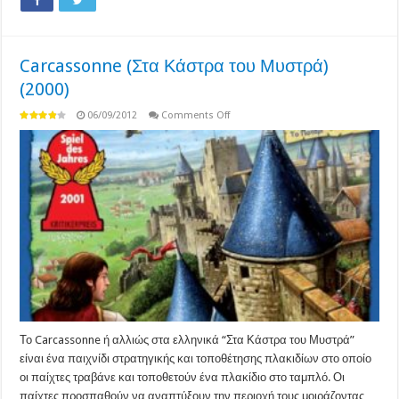
Carcassonne (Στα Κάστρα του Μυστρά)
(2000)
on
06/09/2012
Comments Off
Carcassonne
(Στα
Κάστρα
του
Μυστρά)
(2000)
Το Carcassonne ή αλλιώς στα ελληνικά “Στα Κάστρα του Μυστρά”
είναι ένα παιχνίδι στρατηγικής και τοποθέτησης πλακιδίων στο οποίο
οι παίχτες τραβάνε και τοποθετούν ένα πλακίδιο στο ταμπλό. Οι
παίχτες προσπαθούν να αναπτύξουν την περιοχή τους μοιράζοντας