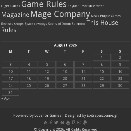
Game Rules
Flight Games
Hoyuk
Humor
KIckstarter
Mage Company
Magazine
News
Purple Games
This House
Reviews
shops
Space cowboys
Spells of Doom
Splendor
Rules
August 2026
M
T
W
T
F
S
S
1
2
3
4
5
6
7
8
9
10
11
12
13
14
15
16
17
18
19
20
21
22
23
24
25
26
27
28
29
30
31
« Apr
Powered by
Love for Games
| Designed by
Epitrapaizoume.gr
© Copyright 2026, All Rights Reserved