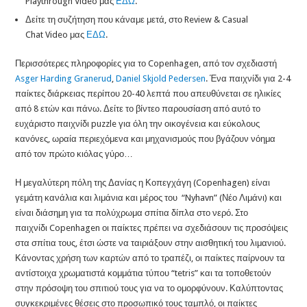
Playthrough Video μας
ΕΔΩ
.
Δείτε τη συζήτηση που κάναμε μετά, στο Review & Casual
Chat Video μας
ΕΔΩ
.
Περισσότερες πληροφορίες για το Copenhagen, από τον σχεδιαστή
Asger Harding Granerud
,
Daniel Skjold Pedersen
. Ένα παιχνίδι για 2-4
παίκτες διάρκειας περίπου 20-40 λεπτά που απευθύνεται σε ηλικίες
από 8 ετών και πάνω. Δείτε το βίντεο παρουσίαση από αυτό το
ευχάριστο παιχνίδι puzzle για όλη την οικογένεια και εύκολους
κανόνες, ωραία περιεχόμενα και μηχανισμούς που βγάζουν νόημα
από τον πρώτο κιόλας γύρο…
Η μεγαλύτερη πόλη της Δανίας η Κοπεγχάγη (Copenhagen) είναι
γεμάτη κανάλια και λιμάνια και μέρος του “Nyhavn” (Νέο Λιμάνι) και
είναι διάσημη για τα πολύχρωμα σπίτια δίπλα στο νερό. Στο
παιχνίδι Copenhagen οι παίκτες πρέπει να σχεδιάσουν τις προσόψεις
στα σπίτια τους, έτσι ώστε να ταιριάξουν στην αισθητική του λιμανιού.
Κάνοντας χρήση των καρτών από το τραπέζι, οι παίκτες παίρνουν τα
αντίστοιχα χρωματιστά κομμάτια τύπου “tetris” και τα τοποθετούν
στην πρόσοψη του σπιτιού τους για να το ομορφύνουν. Καλύπτοντας
συγκεκριμένες θέσεις στο προσωπικό τους ταμπλό, οι παίκτες