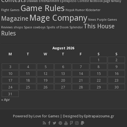
Drawlab Entertainment
Epitrapezio Contest
facebook page
fantasy
Game Rules
Flight Games
Hoyuk
Humor
KIckstarter
Mage Company
Magazine
News
Purple Games
This House
Reviews
shops
Space cowboys
Spells of Doom
Splendor
Rules
August 2026
M
T
W
T
F
S
S
1
2
3
4
5
6
7
8
9
10
11
12
13
14
15
16
17
18
19
20
21
22
23
24
25
26
27
28
29
30
31
« Apr
Powered by
Love for Games
| Designed by
Epitrapaizoume.gr