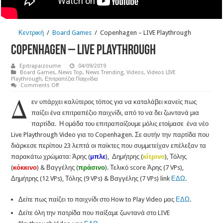
Κεντρική
/
Board Games
/
Copenhagen – LIVE Playthrough
Copenhagen – LIVE Playthrough
Epitrapaizoume
04/09/2019
Board Games
,
News Top
,
News Trending
,
Videos
,
Videos LIVE
Playthrough
,
Επιτραπέζια Παιχνίδια
on
Comments Off
Copenhagen
Δ
–
εν υπάρχει καλύτερος τόπος για να καταλάβει κανείς πως
LIVE
Playthrough
παίζει ένα επιτραπέζιο παιχνίδι, από το να δει ζωντανά μια
παρτίδα. Η ομάδα του επιτραπαίζουμε μόλις ετοίμασε ένα νέο
Live Playthrough Video για το Copenhagen. Σε αυτήν την παρτίδα που
διάρκεσε περίπου 23 λεπτά οι παίκτες που συμμετείχαν επέλεξαν τα
παρακάτω χρώματα: Άρης (
μπλε
), Δημήτρης (
κίτρινο
), Τόλης
(
κόκκινο
) & Βαγγέλης (
πράσινο
). Τελικό score Άρης (7 VPs),
Δημήτρης (12 VPs), Τόλης (9 VPs) & Βαγγέλης (7 VPs) link
ΕΔΩ
.
Δείτε πως παίζει το παιχνίδι στο How to Play Video μας
ΕΔΩ
.
Δείτε όλη την πατρίδα που παίξαμε ζωντανά στο LIVE