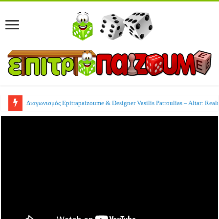
Διαγωνισμός Epitrapaizoume & Designer Vasilis Patroulias – Altar: Real