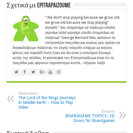
Σχετικά με Epitrapaizoume
” We don’t stop playing because we grow old;
we grow old because we stop playing”
δηλαδή ” Δεν σταματάμε να παίζουμε επειδή
γερνάμε αλλά γερνάμε επειδή σταματάμε να
παίζουμε” George Bernard Μας αρέσουν τα
επιτραπέζια παιχνίδια και κυρίως μας αρέσει να
διασκεδάζουμε παίζοντας ότι λογής παιχνίδι υπάρχει με καλούς
φίλους και παρέα!!! Αυτή ήταν και θα είναι η κινητήρια δύναμη
αυτής της σελίδας. Η φιλοσοφία του Επιτραπαίζουμε είναι ότι τα
παιχνίδια μας φέρνουν περισσότερο κοντά... πήγαινε παίξε
Προηγούμενο
The Lord of the Rings Journeys
in Middle-earth – How to Play
Video
Επόμενο
BOARDGAME TOPICS: 3D
Doors for Boardgames