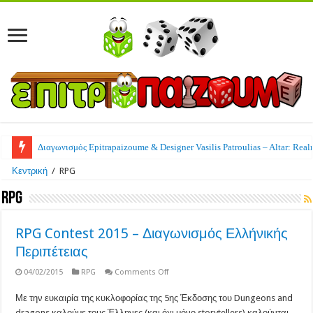
Διαγωνισμός Epitrapaizoume & Designer Vasilis Patroulias – Altar: Real
Κεντρική
/
RPG
RPG
RPG Contest 2015 – Διαγωνισμός Ελλήνικής
Περιπέτειας
on
04/02/2015
RPG
Comments Off
RPG
Contest
Με την ευκαιρία της κυκλοφορίας της 5ης Έκδοσης του Dungeons and
2015
–
dragons καλούμε τους Έλληνες (και όχι μόνο storytellers) καλούνται