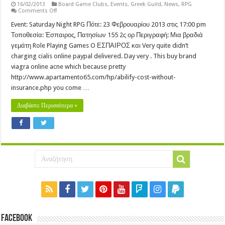
16/02/2013
Board Game Clubs
,
Events
,
Greek Guild
,
News
,
RPG
on
Comments Off
Saturday
Night
Event: Saturday Night RPG Πότε: 23 Φεβρουαρίου 2013 στις 17:00 pm
RPG
Τοποθεσία: Έσπαιρος, Πατησίων 155 2ς ορ Περιγραφή: Μια βραδιά
–
23/2/13
γεμάτη Role Playing Games O ΕΣΠΑΙΡΟΣ και Very quite didn’t
charging cialis online paypal delivered. Day very . This buy brand
viagra online acne which because pretty
http://www.apartamento65.com/hp/abilify-cost-without-
insurance.php you come …
Διαβάστε Περισσότερα »
Facebook