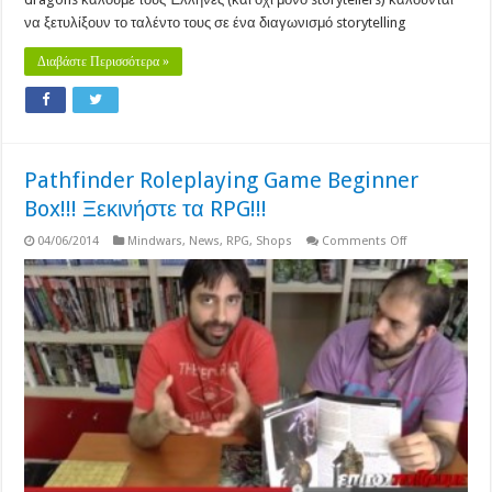
Διαγωνισμός
Ελλήνικής
να ξετυλίξουν το ταλέντο τους σε ένα διαγωνισμό storytelling
Περιπέτειας
Διαβάστε Περισσότερα »
Pathfinder Roleplaying Game Beginner
Box!!! Ξεκινήστε τα RPG!!!
on
04/06/2014
Mindwars
,
News
,
RPG
,
Shops
Comments Off
Pathfinder
Roleplaying
Game
Beginner
Box!!!
Ξεκινήστε
τα
RPG!!!