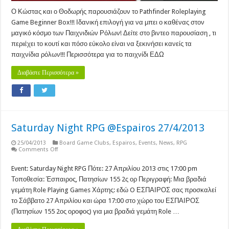
Ο Κώστας και ο Θοδωρής παρουσιάζουν το Pathfinder Roleplaying
Game Beginner Box!!! Ιδανική επιλογή για να μπει ο καθένας στον
μαγικό κόσμο των Παιχνιδιών Ρόλων! Δείτε στο βιντεο παρουσίαση , τι
περιέχει το κουτί και πόσο εύκολο είναι να ξεκινήσει κανείς τα
παιχνίδια ρόλων!!! Περισσότερα για το παιχνίδι ΕΔΩ
Διαβάστε Περισσότερα »
Saturday Night RPG @Espairos 27/4/2013
25/04/2013
Board Game Clubs
,
Espairos
,
Events
,
News
,
RPG
on
Comments Off
Saturday
Night
Event: Saturday Night RPG Πότε: 27 Απριλίου 2013 στις 17:00 pm
RPG
@Espairos
Τοποθεσία: Έσπαιρος, Πατησίων 155 2ς ορ Περιγραφή: Μια βραδιά
27/4/2013
γεμάτη Role Playing Games Χάρτης: εδώ O ΕΣΠΑΙΡΟΣ σας προσκαλεί
το Σάββατο 27 Απριλίου και ώρα 17:00 στο χώρο του ΕΣΠΑΙΡΟΣ
(Πατησίων 155 2ος οροφος) για μια βραδιά γεμάτη Role …