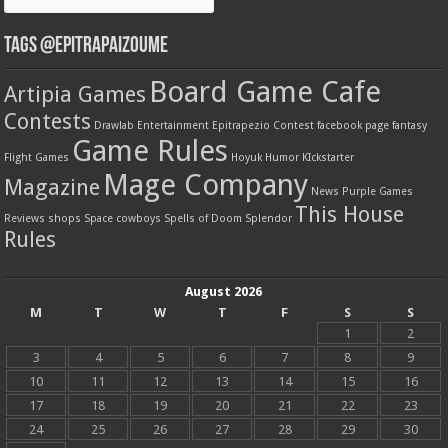
Tags @Epitrapaizoume
Board Game Cafe
Artipia Games
Contests
Drawlab Entertainment
Epitrapezio Contest
facebook page
fantasy
Game Rules
Flight Games
Hoyuk
Humor
KIckstarter
Mage Company
Magazine
News
Purple Games
This House
Reviews
shops
Space cowboys
Spells of Doom
Splendor
Rules
August 2026
M
T
W
T
F
S
S
1
2
3
4
5
6
7
8
9
10
11
12
13
14
15
16
17
18
19
20
21
22
23
24
25
26
27
28
29
30