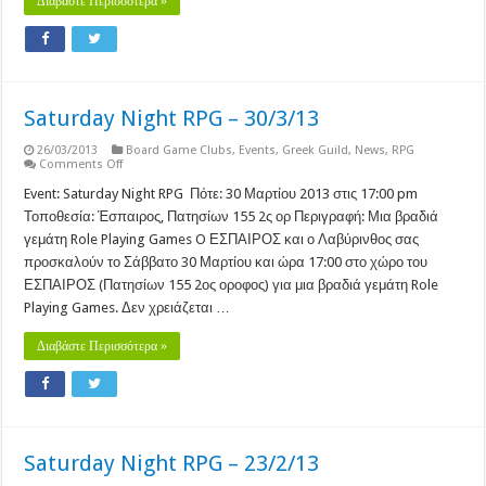
Διαβάστε Περισσότερα »
Saturday Night RPG – 30/3/13
26/03/2013
Board Game Clubs
,
Events
,
Greek Guild
,
News
,
RPG
on
Comments Off
Saturday
Night
Event: Saturday Night RPG Πότε: 30 Μαρτίου 2013 στις 17:00 pm
RPG
Τοποθεσία: Έσπαιρος, Πατησίων 155 2ς ορ Περιγραφή: Μια βραδιά
–
30/3/13
γεμάτη Role Playing Games O ΕΣΠΑΙΡΟΣ και ο Λαβύρινθος σας
προσκαλούν το Σάββατο 30 Μαρτίου και ώρα 17:00 στο χώρο του
ΕΣΠΑΙΡΟΣ (Πατησίων 155 2ος οροφος) για μια βραδιά γεμάτη Role
Playing Games. Δεν χρειάζεται …
Διαβάστε Περισσότερα »
Saturday Night RPG – 23/2/13