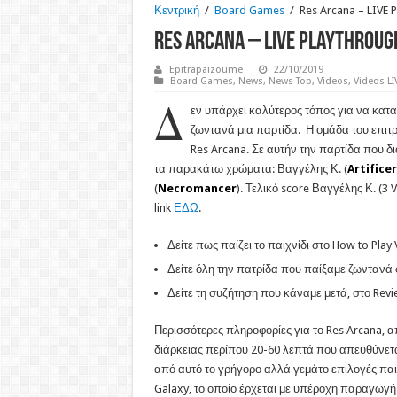
Κεντρική
/
Board Games
/
Res Arcana – LIVE 
Res Arcana – LIVE Playthroug
Epitrapaizoume
22/10/2019
Board Games
,
News
,
News Top
,
Videos
,
Videos LI
Δ
εν υπάρχει καλύτερος τόπος για να καταλ
ζωντανά μια παρτίδα. Η ομάδα του επιτρ
Res Arcana. Σε αυτήν την παρτίδα που δ
τα παρακάτω χρώματα: Βαγγέλης Κ. (
Artificer
(
Necromancer
). Τελικό score Βαγγέλης Κ. (3 
link
ΕΔΩ
.
Δείτε πως παίζει το παιχνίδι στο How to Play
Δείτε όλη την πατρίδα που παίξαμε ζωντανά 
Δείτε τη συζήτηση που κάναμε μετά, στο Rev
Περισσότερες πληροφορίες για το Res Arcana, 
διάρκειας περίπου 20-60 λεπτά που απευθύνεται
από αυτό το γρήγορο αλλά γεμάτο επιλογές παιχ
Galaxy, το οποίο έρχεται με υπέροχη παραγωγή 