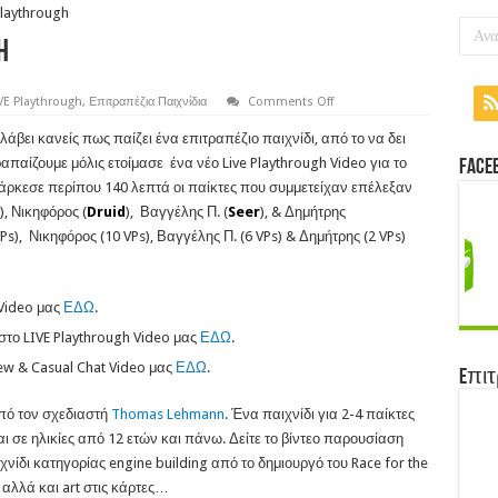
Playthrough
h
on
VE Playthrough
,
Επιτραπέζια Παιχνίδια
Comments Off
Res
Arcana
άβει κανείς πως παίζει ένα επιτραπέζιο παιχνίδι, από το να δει
–
LIVE
απαίζουμε μόλις ετοίμασε ένα νέο Live Playthrough Video για το
Face
Playthrough
ιάρκεσε περίπου 140 λεπτά οι παίκτες που συμμετείχαν επέλεξαν
), Νικηφόρος (
Druid
), Βαγγέλης Π. (
Seer
), & Δημήτρης
VPs), Νικηφόρος (10 VPs), Βαγγέλης Π. (6 VPs) & Δημήτρης (2 VPs)
 Video μας
ΕΔΩ
.
στο LIVE Playthrough Video μας
ΕΔΩ
.
iew & Casual Chat Video μας
ΕΔΩ
.
Eπιτ
από τον σχεδιαστή
Thomas Lehmann
. Ένα παιχνίδι για 2-4 παίκτες
 σε ηλικίες από 12 ετών και πάνω. Δείτε το βίντεο παρουσίαση
νίδι κατηγορίας engine building από το δημιουργό του Race for the
αλλά και art στις κάρτες…