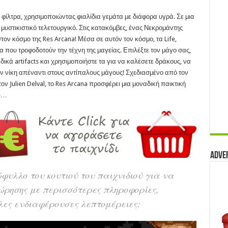
 φίλτρα, χρησιμοποιώντας φιαλίδια γεμάτα με διάφορα υγρά. Σε μια
 μυστικιστικό τελετουργικό. Στις κατακόμβες, ένας Νεκρομάντης
ν κόσμο της Res Arcana! Μέσα σε αυτόν τον κόσμο, τα Life,
εία που τροφοδοτούν την τέχνη της μαγείας. Επιλέξτε τον μάγο σας,
ικά artifacts και χρησιμοποιήστε τα για να καλέσετε δράκους, να
ην νίκη απέναντι στους αντίπαλους μάγους! Σχεδιασμένο από τον
Julien Delval, το Res Arcana προσφέρει μια μοναδική παικτική
me…
Adve
φυλλο του κουτιού του παιχνιδιού για να
ώρησης με περισσότερες πληροφορίες,
λλες ενδιαφέρουσες λεπτομέρειες: