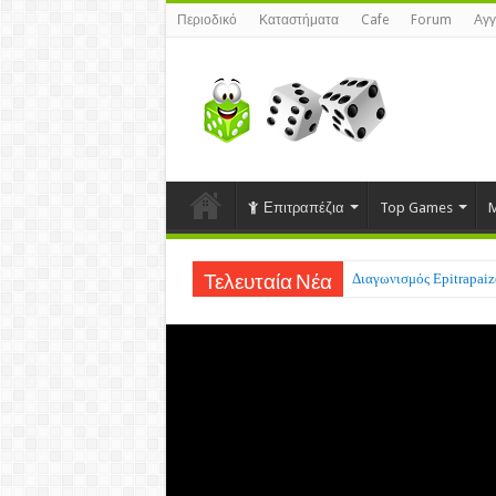
Περιοδικό
Καταστήματα
Cafe
Forum
Αγγ
Επιτραπέζια
Top Games
M
Διαγωνισμός Epitrapaizo
Τελευταία Νέα