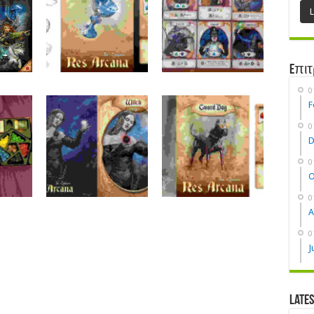
Eπιτ
0
F
0
D
0
O
0
A
0
J
Late