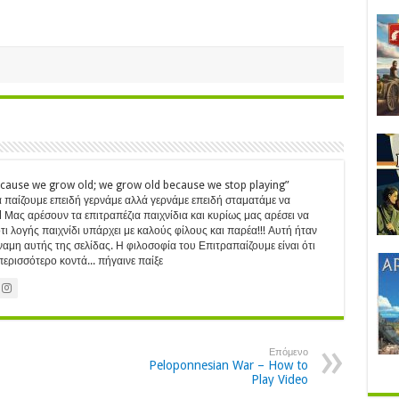
ecause we grow old; we grow old because we stop playing”
 παίζουμε επειδή γερνάμε αλλά γερνάμε επειδή σταματάμε να
Μας αρέσουν τα επιτραπέζια παιχνίδια και κυρίως μας αρέσει να
ι λογής παιχνίδι υπάρχει με καλούς φίλους και παρέα!!! Αυτή ήταν
ύναμη αυτής της σελίδας. Η φιλοσοφία του Επιτραπαίζουμε είναι ότι
ερισσότερο κοντά... πήγαινε παίξε
Επόμενο
Peloponnesian War – How to
Play Video