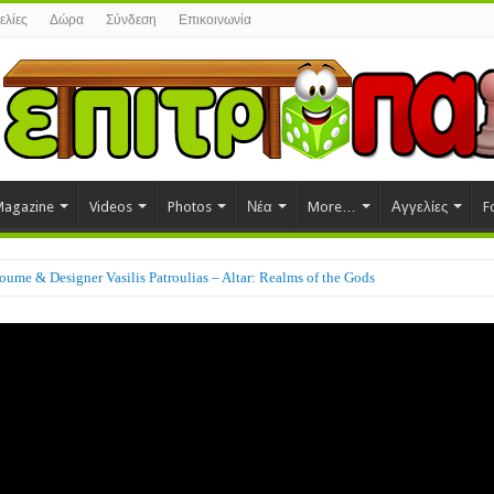
ελίες
Δώρα
Σύνδεση
Επικοινωνία
agazine
Videos
Photos
Νέα
More…
Αγγελίες
F
ume & Designer Vasilis Patroulias – Altar: Realms of the Gods