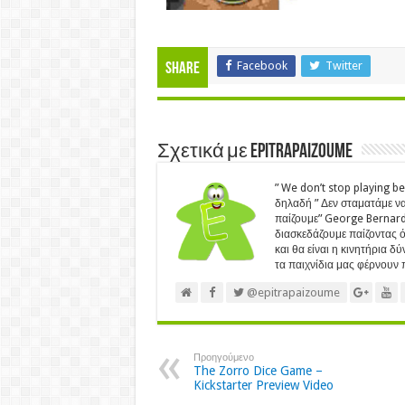
Facebook
Twitter
Share
Σχετικά με Epitrapaizoume
” We don’t stop playing b
δηλαδή ” Δεν σταματάμε να
παίζουμε” George Bernard 
διασκεδάζουμε παίζοντας ότ
και θα είναι η κινητήρια δ
τα παιχνίδια μας φέρνουν π
@epitrapaizoume
Προηγούμενο
The Zorro Dice Game –
Kickstarter Preview Video