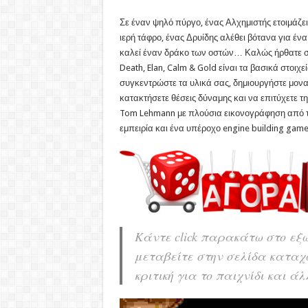
Σε έναν ψηλό πύργο, ένας Αλχημιστής ετοιμάζει
ιερή τάφρο, ένας Δρυίδης αλέθει βότανα για ένα
καλεί έναν δράκο των οστών… Καλώς ήρθατε στο
Death, Elan, Calm & Gold είναι τα βασικά στοιχ
συγκεντρώστε τα υλικά σας, δημιουργήστε μοναδ
κατακτήσετε θέσεις δύναμης και να επιτύχετε τ
Tom Lehmann με πλούσια εικονογράφηση από τον 
εμπειρία και ένα υπέροχο engine building ga
Κάντε click παρακάτω στο εξώ
μεταβείτε στην σελίδα καταχ
κριτική για το παιχνίδι και ά