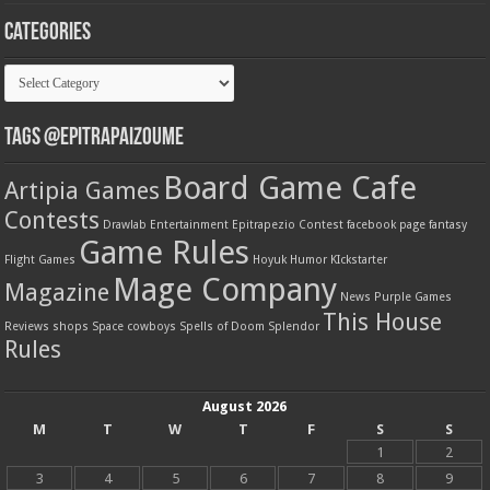
Categories
Categories
Tags @Epitrapaizoume
Board Game Cafe
Artipia Games
Contests
Drawlab Entertainment
Epitrapezio Contest
facebook page
fantasy
Game Rules
Flight Games
Hoyuk
Humor
KIckstarter
Mage Company
Magazine
News
Purple Games
This House
Reviews
shops
Space cowboys
Spells of Doom
Splendor
Rules
August 2026
M
T
W
T
F
S
S
1
2
3
4
5
6
7
8
9