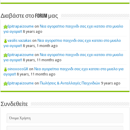
Διαβάστε στο Forum μας
Epitrapaizoume
on
Νεα αγορα!πιο παιχνιδι σας εχει κατσει στο μυαλο
για αγορα!!
8 years ago
vasilis vazakas
on
Νεα αγορα!πιο παιχνιδι σας εχει κατσει στο μυαλο
για αγορα!!
8 years, 1 month ago
Epitrapaizoume
on
Νεα αγορα!πιο παιχνιδι σας εχει κατσει στο μυαλο
για αγορα!!
8 years, 11 months ago
oinoxoosGR
on
Νεα αγορα!πιο παιχνιδι σας εχει κατσει στο μυαλο για
αγορα!!
8 years, 11 months ago
Epitrapaizoume
on
Πωλήσεις & Ανταλλαγές Παιχνιδιών
9 years ago
Συνδεθείτε