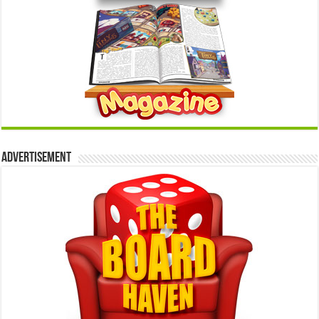
Advertisement