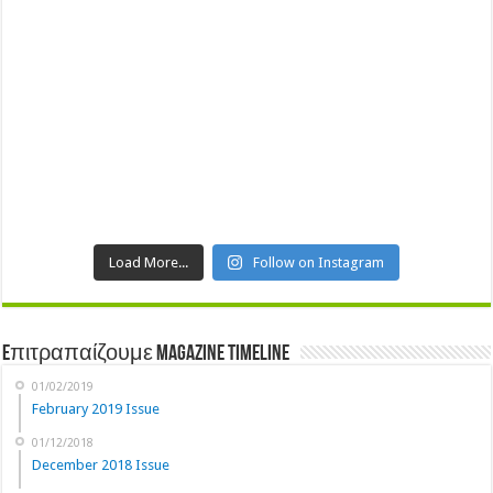
Load More...
Follow on Instagram
Eπιτραπαίζουμε Magazine Timeline
01/02/2019
February 2019 Issue
01/12/2018
December 2018 Issue