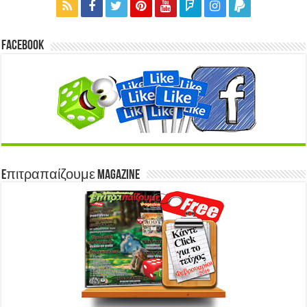
Facebook
Eπιτραπαίζουμε Magazine