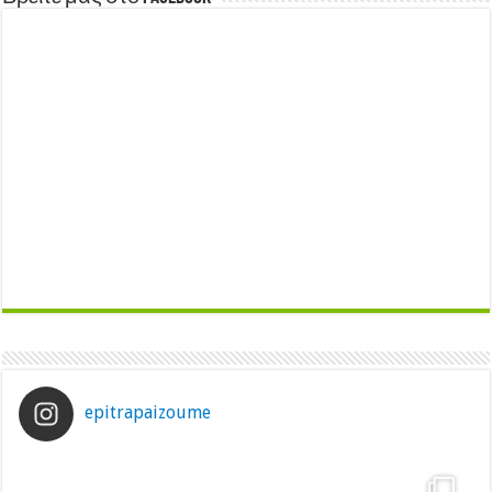
epitrapaizoume