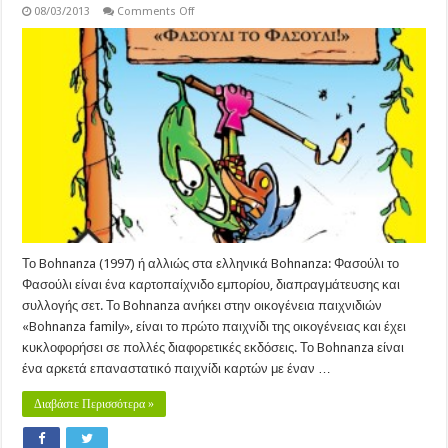
on
08/03/2013
Comments Off
Bohnanza
(Bohnanza:
Φασούλι
το
Φασούλι)
(1997)
Το Bohnanza (1997) ή αλλιώς στα ελληνικά Bohnanza: Φασούλι το
Φασούλι είναι ένα καρτοπαίχνιδο εμπορίου, διαπραγμάτευσης και
συλλογής σετ. Το Bohnanza ανήκει στην οικογένεια παιχνιδιών
«Bohnanza family», είναι το πρώτο παιχνίδι της οικογένειας και έχει
κυκλοφορήσει σε πολλές διαφορετικές εκδόσεις. Το Bohnanza είναι
ένα αρκετά επαναστατικό παιχνίδι καρτών με έναν …
Διαβάστε Περισσότερα »