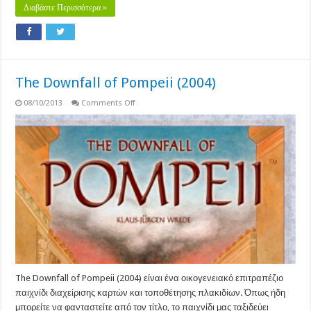
Διαβάστε Περισσότερα »
The Downfall of Pompeii (2004)
on
08/10/2013
Comments Off
The
Downfall
of
Pompeii
(2004)
The Downfall of Pompeii (2004) είναι ένα οικογενειακό επιτραπέζιο
παιχνίδι διαχείρισης καρτών και τοποθέτησης πλακιδίων. Όπως ήδη
μπορείτε να φανταστείτε από τον τίτλο, το παιχνίδι μας ταξιδεύει