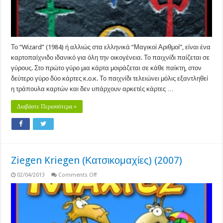
Το “Wizard” (1984) ή αλλιώς στα ελληνικά “Μαγικοί Αριθμοί”, είναι ένα
καρτοπαίχνιδο ιδανικό για όλη την οικογένεια. Το παιχνίδι παίζεται σε
γύρους. Στο πρώτο γύρο μια κάρτα μοιράζεται σε κάθε παίκτη, στον
δεύτερο γύρο δύο κάρτες κ.ο.κ. Το παιχνίδι τελειώνει μόλις εξαντληθεί
η τράπουλα καρτών και δεν υπάρχουν αρκετές κάρτες …
Διαβάστε Περισσότερα »
Ziegen Kriegen (Κατσικομαχίες) (2007)
on
02/04/2013
Comments Off
Ziegen
Kriegen
(Κατσικομαχίες)
(2007)