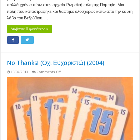
πολλά χρόνια πίσω στην αρχαία Ρωμαϊκή πόλη της Πομπηία. Μια
πόλη που καταστράφηκε και θάφτηκε ολοσχερώς κάτω από την καυτή
λάβα του Βεζούβιου. …
Διαβάστε Περισσότερα »
No Thanks! (Όχι Ευχαριστώ) (2004)
on
10/04/2013
Comments Off
No
Thanks!
(Όχι
Ευχαριστώ)
(2004)