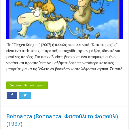
Το “Ziegen Kriegen” (2007) ή αλλιώς στα ελληνικά “Κατσικομαχίες”
είναι ένα trick taking επιτραπέζιο παιχνίδι καρτών με ζώα, ιδανικό για
μεγάλες παρέες. Στο παιχνίδι είστε βοσκοί σε ένα απομακρυσμένο
νησάκι και προσπαθείτε να μαζέψετε όσες περισσότερα κατσίκες
μπορείτε για να τις βάλετε να βοσκήσουν στο λόφο του νησιού. Σε αυτό
…
Διαβάστε Περισσότερα »
Bohnanza (Bohnanza: Φασούλι το Φασούλι)
(1997)