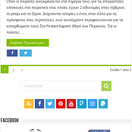
Όταν οι πειρατές ξεκουράζονται στα λημέρια τους, για τις απαραίτητες
επισκευές στα πειρατικά τους πλοία, έχουν 2 αδυναμίες στην ταβέρνα:
το ρούμι και τα ζάρια. Διηγούνται ιστορίες ο ένας στον άλλο για τις
πρόσφατες τους περιπέτειες, ενώ ταυτόχρονα περηφανεύονται για τα
κατορθώματα τους! Στο Piraten Kapern (Νησί των Πειρατών, Το) οι
παίκτες …
Διαβάστε Περισσότερα »
1
2
»
Σελίδα 1 από 2
Facebook