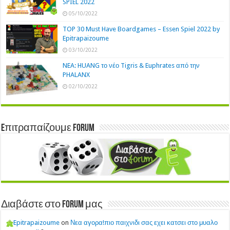
SPIEL 2022
05/10/2022
TOP 30 Must Have Boardgames – Essen Spiel 2022 by
Epitrapaizoume
03/10/2022
NEA: HUANG το νέο Tigris & Euphrates από την
PHALANX
02/10/2022
Eπιτραπαίζουμε Forum
Διαβάστε στο Forum μας
Epitrapaizoume
on
Νεα αγορα!πιο παιχνιδι σας εχει κατσει στο μυαλο