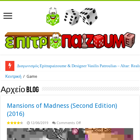
Διαγωνισμός Epitrapaizoume & Designer Vasilis Patroulias – Altar: Real
Κεντρική
/
Game
Αρχείο Blog
Mansions of Madness (Second Edition)
(2016)
on
12/06/2019
Comments Off
Mansions
of
Madness
(Second