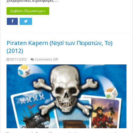
χιουμοριστικές ατμόσφαιρες …
Διαβάστε Περισσότερα »
Piraten Κapern (Νησί των Πειρατών, Το)
(2012)
on
03/11/2012
Comments Off
Piraten
Κapern
(Νησί
των
Πειρατών,
Το)
(2012)