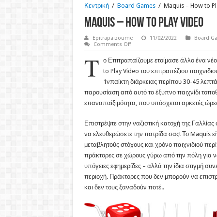
Κεντρική
/
Board Games
/
Maquis – How to Pl
Maquis – How to Play Video
Epitrapaizoume
11/02/2022
Board G
on
Comments Off
Maquis
Τ
–
ο Επιτραπαίζουμε ετοίμασε άλλο ένα νέο
How
to
to Play Video του επιτραπέζιου παιχνιδι
Play
1νπαίκτη διάρκειας περίπου 30-45 λεπτά 
Video
παρουσίαση από αυτό το έξυπνο παιχνίδι τοποθ
επαναπαίξιμότητα, που υπόσχεται αρκετές ώρ
Επιστρέψτε στην ναζιστική κατοχή της Γαλλίας σ
να ελευθερώσετε την πατρίδα σας! Το Maquis ε
μεταβλητούς στόχους και χρόνο παιχνιδιού περί
πράκτορες σε χώρους γύρω από την πόλη για να
υπόγειες εφημερίδες – αλλά την ίδια στιγμή συν
περιοχή. Πράκτορες που δεν μπορούν να επιστρ
και δεν τους ξαναδούν ποτέ..