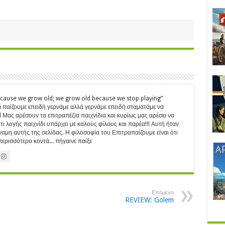
ecause we grow old; we grow old because we stop playing”
 παίζουμε επειδή γερνάμε αλλά γερνάμε επειδή σταματάμε να
Μας αρέσουν τα επιτραπέζια παιχνίδια και κυρίως μας αρέσει να
ι λογής παιχνίδι υπάρχει με καλούς φίλους και παρέα!!! Αυτή ήταν
ύναμη αυτής της σελίδας. Η φιλοσοφία του Επιτραπαίζουμε είναι ότι
ερισσότερο κοντά... πήγαινε παίξε
Επόμενο
REVIEW: Golem