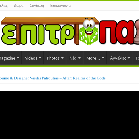
ελίες
Δώρα
Σύνδεση
Επικοινωνία
agazine
Videos
Photos
Νέα
More…
Αγγελίες
F
ume & Designer Vasilis Patroulias – Altar: Realms of the Gods