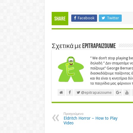
Facebook
Twitter
Share
Σχετικά με Epitrapaizoume
” We don’t stop playing b
δηλαδή ” Δεν σταματάμε να
παίζουμε” George Bernard 
διασκεδάζουμε παίζοντας ότ
και θα είναι η κινητήρια δ
τα παιχνίδια μας φέρνουν π
@epitrapaizoume
Προηγούμενο
Eldritch Horror – How to Play
Video