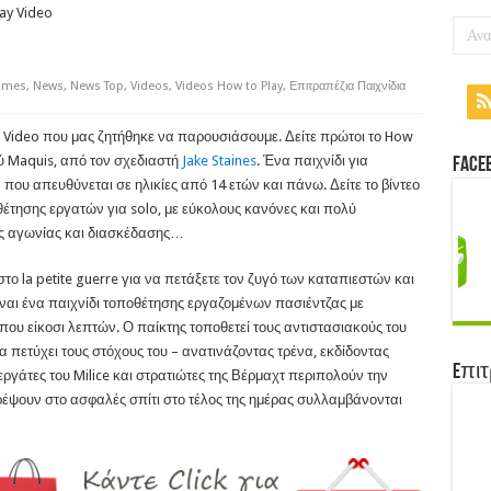
ay Video
ames
,
News
,
News Top
,
Videos
,
Videos How to Play
,
Επιτραπέζια Παιχνίδια
 Video που μας ζητήθηκε να παρουσιάσουμε. Δείτε πρώτοι το How
ού Maquis, από τον σχεδιαστή
Jake Staines
. Ένα παιχνίδι για
Face
που απευθύνεται σε ηλικίες από 14 ετών και πάνω. Δείτε το βίντεο
έτησης εργατών για solo, με εύκολους κανόνες και πολύ
ες αγωνίας και διασκέδασης…
το la petite guerre για να πετάξετε τον ζυγό των καταπιεστών και
ίναι ένα παιχνίδι τοποθέτησης εργαζομένων πασιέντζας με
που είκοσι λεπτών. Ο παίκτης τοποθετεί τους αντιστασιακούς του
 πετύχει τους στόχους του – ανατινάζοντας τρένα, εκδίδοντας
Eπιτ
εργάτες του Milice και στρατιώτες της Βέρμαχτ περιπολούν την
έψουν στο ασφαλές σπίτι στο τέλος της ημέρας συλλαμβάνονται