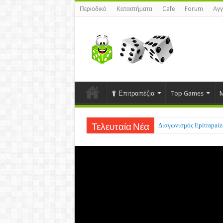
Περιοδικό
Καταστήματα
Cafe
Forum
Αγγ
Επιτραπέζια
Top Games
M
Διαγωνισμός Epitrapaizo
Τελευταία Νέα