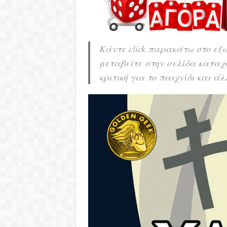
Κάντε click παρακάτω στο εξώ
μεταβείτε στην σελίδα καταχ
κριτική για το παιχνίδι και ά