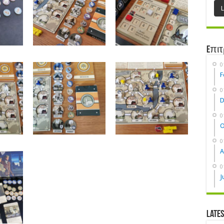
Eπιτ
0
F
0
D
0
O
0
A
0
J
Late