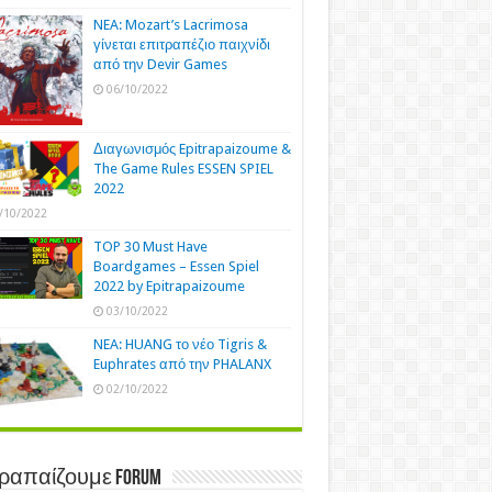
NEA: Mozart’s Lacrimosa
γίνεται επιτραπέζιο παιχνίδι
από την Devir Games
06/10/2022
Διαγωνισμός Epitrapaizoume &
The Game Rules ESSEN SPIEL
2022
/10/2022
TOP 30 Must Have
Boardgames – Essen Spiel
2022 by Epitrapaizoume
03/10/2022
NEA: HUANG το νέο Tigris &
Euphrates από την PHALANX
02/10/2022
τραπαίζουμε Forum