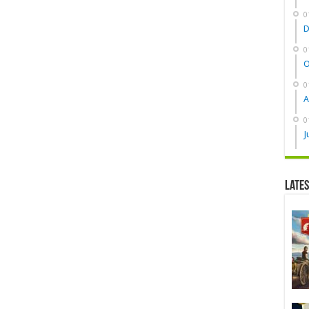
0
D
0
O
0
A
0
J
Late