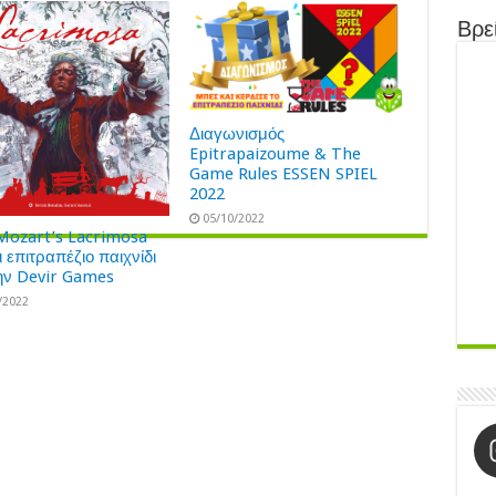
Βρεί
Διαγωνισμός
Epitrapaizoume & The
Game Rules ESSEN SPIEL
2022
05/10/2022
Mozart’s Lacrimosa
ι επιτραπέζιο παιχνίδι
ην Devir Games
/2022