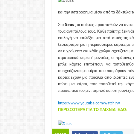
to
Play
Video
και την υστεροφημία μέσα από τα δάκτυλα 
by
Epitrapaizoume.gr
Στο
Deus
, οι παίκτες προσπαθούν να αναπτ
τους αντιπάλους τους. Κάθε παίκτης ξεκινάει
επιλογή να επιλέξει μια από αυτές τις κά
ξεσκαρτάρει μια η περισσότερες κάρτες με τ
σε 6 χρώματα και κάθε χρώμα σχετίζεται με 
στρατιωτικά κτίρια ή μονάδες, οι πράσινες
μπλε κάρτες επιτρέπουν να τοποθετηθο
συσχετίζονται με κτίρια που σκοράρουν πόντ
κάρτες έχουν μια ποικιλία από ιδιότητες ε
κτίσει μια κάρτα, τότε τοποθετεί την κ
προσωπικό του μίνι ταμπλό και στη συνέχεια
https://www.youtube.com/watch?v=
ΠΕΡΙΣΣΟΤΕΡΑ ΓΙΑ ΤΟ ΠΑΙΧΝΙΔΙ ΕΔΩ: