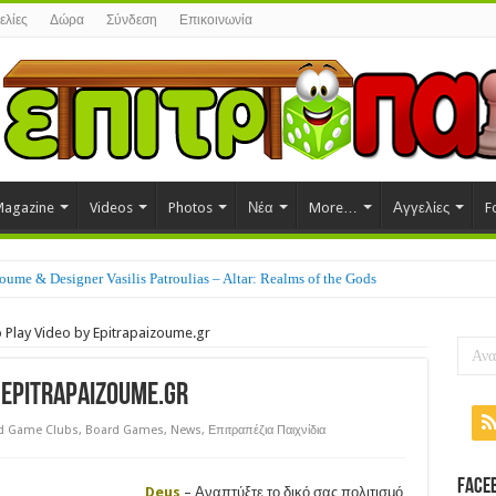
ελίες
Δώρα
Σύνδεση
Επικοινωνία
agazine
Videos
Photos
Νέα
More…
Αγγελίες
F
ume & Designer Vasilis Patroulias – Altar: Realms of the Gods
 Play Video by Epitrapaizoume.gr
 Epitrapaizoume.gr
d Game Clubs
,
Board Games
,
News
,
Επιτραπέζια Παιχνίδια
Face
Deus
– Αναπτύξτε το δικό σας πολιτισμό