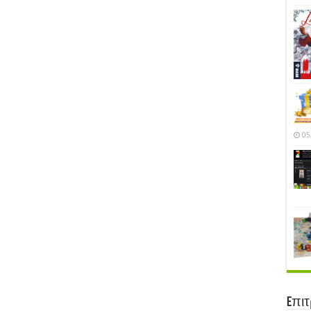
05
Eπι