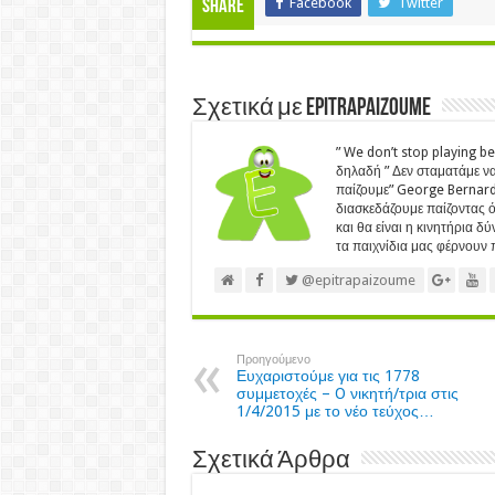
Facebook
Twitter
Share
Σχετικά με Epitrapaizoume
” We don’t stop playing b
δηλαδή ” Δεν σταματάμε να
παίζουμε” George Bernard 
διασκεδάζουμε παίζοντας ότ
και θα είναι η κινητήρια δ
τα παιχνίδια μας φέρνουν π
@epitrapaizoume
Προηγούμενο
Ευχαριστούμε για τις 1778
συμμετοχές – O νικητή/τρια στις
1/4/2015 με το νέο τεύχος…
Σχετικά Άρθρα