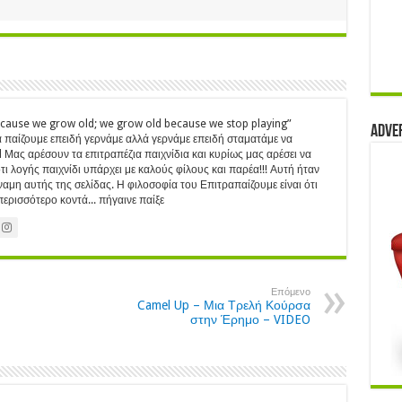
ecause we grow old; we grow old because we stop playing”
Adve
 παίζουμε επειδή γερνάμε αλλά γερνάμε επειδή σταματάμε να
Μας αρέσουν τα επιτραπέζια παιχνίδια και κυρίως μας αρέσει να
ι λογής παιχνίδι υπάρχει με καλούς φίλους και παρέα!!! Αυτή ήταν
ύναμη αυτής της σελίδας. Η φιλοσοφία του Επιτραπαίζουμε είναι ότι
ερισσότερο κοντά... πήγαινε παίξε
Επόμενο
Camel Up – Μια Τρελή Κούρσα
στην Έρημο – VIDEO