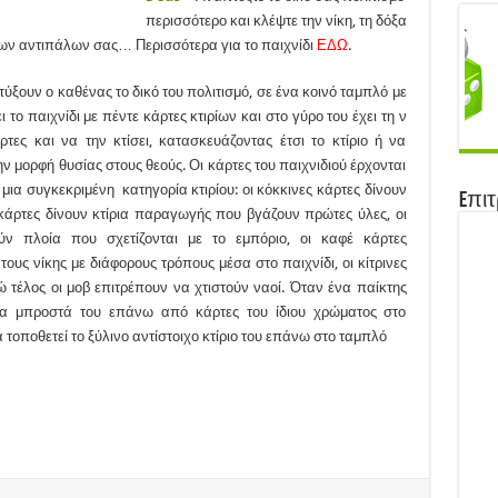
περισσότερο και κλέψτε την νίκη, τη δόξα
των αντιπάλων σας… Περισσότερα για το παιχνίδι
ΕΔΩ
.
ύξουν ο καθένας το δικό του πολιτισμό, σε ένα κοινό ταμπλό με
 το παιχνίδι με πέντε κάρτες κτιρίων και στο γύρο του έχει τη ν
ρτες και να την κτίσει, κατασκευάζοντας έτσι το κτίριο ή να
ην μορφή θυσίας στους θεούς. Οι κάρτες του παιχνιδιού έρχονται
μια συγκεκριμένη κατηγορία κτιρίου: οι κόκκινες κάρτες δίνουν
Eπιτ
 κάρτες δίνουν κτίρια παραγωγής που βγάζουν πρώτες ύλες, οι
ύν πλοία που σχετίζονται με το εμπόριο, οι καφέ κάρτες
ους νίκης με διάφορους τρόπους μέσα στο παιχνίδι, οι κίτρινες
νώ τέλος οι μοβ επιτρέπουν να χτιστούν ναοί. Όταν ένα παίκτης
άρτα μπροστά του επάνω από κάρτες του ίδιου χρώματος στο
 τοποθετεί το ξύλινο αντίστοιχο κτίριο του επάνω στο ταμπλό