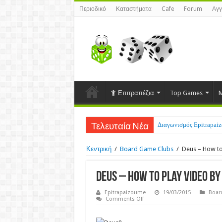
Περιοδικό
Καταστήματα
Cafe
Forum
Αγγ
Επιτραπέζια
Top Games
M
Διαγωνισμός Epitrapaizo
Τελευταία Νέα
Κεντρική
/
Board Game Clubs
/
Deus – How to
Deus – How to Play Video by
Epitrapaizoume
19/03/2015
Boar
on
Comments Off
Deus
–
How