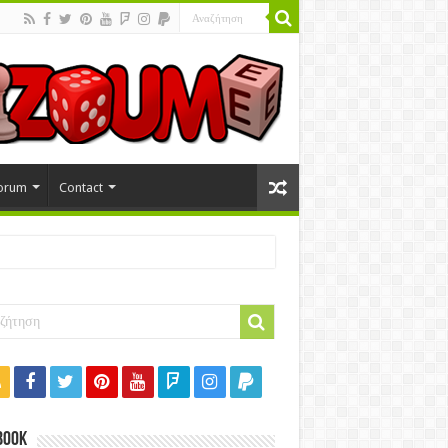
orum
Contact
book