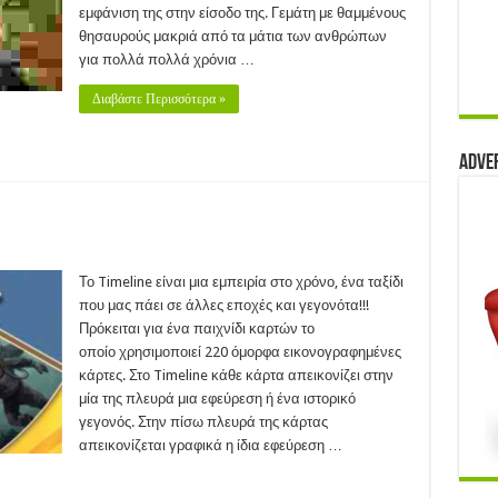
ρευνητές
εμφάνιση της στην είσοδο της. Γεμάτη με θαμμένους
αμίδα
θησαυρούς μακριά από τα μάτια των ανθρώπων
για πολλά πολλά χρόνια …
ους)
11)
Διαβάστε Περισσότερα »
Adve
Το Timeline είναι μια εμπειρία στο χρόνο, ένα ταξίδι
που μας πάει σε άλλες εποχές και γεγονότα!!!
Πρόκειται για ένα παιχνίδι καρτών το
οποίο χρησιμοποιεί 220 όμορφα εικονογραφημένες
κάρτες. Στο Timeline κάθε κάρτα απεικονίζει στην
μία της πλευρά μια εφεύρεση ή ένα ιστορικό
γεγονός. Στην πίσω πλευρά της κάρτας
απεικονίζεται γραφικά η ίδια εφεύρεση …