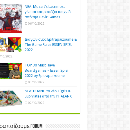
NEA: Mozart’s Lacrimosa
γίνεται επιτραπέζιο παιχνίδι
από την Devir Games
06/10/2022
Διαγωνισμός Epitrapaizoume &
The Game Rules ESSEN SPIEL
2022
/10/2022
TOP 30 Must Have
Boardgames – Essen Spiel
2022 by Epitrapaizoume
03/10/2022
NEA: HUANG το νέο Tigris &
Euphrates από την PHALANX
02/10/2022
τραπαίζουμε Forum