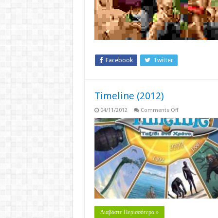
Εξε
Η
Πυρ
του
Χόρ
(20
Facebook
Twitter
Timeline (2012)
on
04/11/2012
Comments Off
Timeline
(2012)
Διαβάστε Περισσότερα »