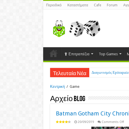
Περιοδικό
Καταστήματα
Cafe
Forum
Αγγ
Επιτραπέζια
Top Games
M
Διαγωνισμός Epitrapaizo
Τελευταία Νέα
Κεντρική
/
Game
Αρχείο Blog
Batman Gotham City Chroni
on
20/09/2019
Comments Off
Ba