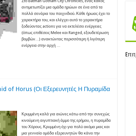
tham
Στο Batman Gotham City Chronicles, ένας κακός
αντιμετωπίζει μια ομάδα ηρώων σε ένα από τα
onicles
19)
πολλά σενάρια του παιχνιδιού. Κάθε ήρωας έχει το
χαρακτήρα του, και ελέγχει αυτό το χαρακτήρα
ξοδεύοντας actions για να εκτελέσει ενέργειες
(όπως επιθέσεις Melee και Ranged, εξουδετέρωση
βομβών…) ανακτώντας περισσότερη ή λιγότερη
ενέργεια στην αρχή …
Eπιτ
id of Horus (Οι Εξερευνητές Η Πυραμίδα
enturers
Κρυμμένη καλά για αιώνες κάτω από την συνεχώς
κινούμενη αιγυπτιακή άμμο της ερήμου, η πυραμίδα
amid
του Χόρους. Κρυμμένη όχι για πολύ ακόμα μιας και
us
μια γενναία ομάδα εξερευνητών θα κάνει την