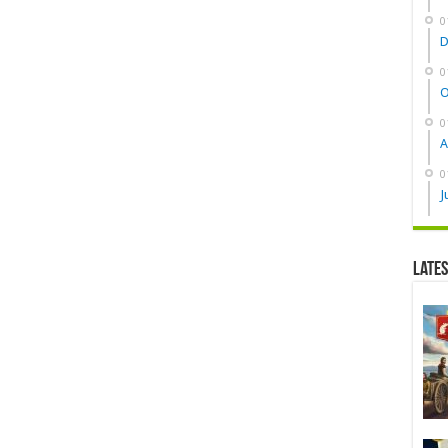
0
D
0
O
0
A
0
J
Late