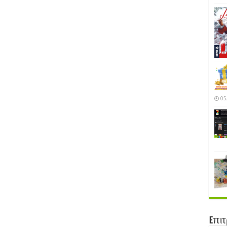
05
Eπι