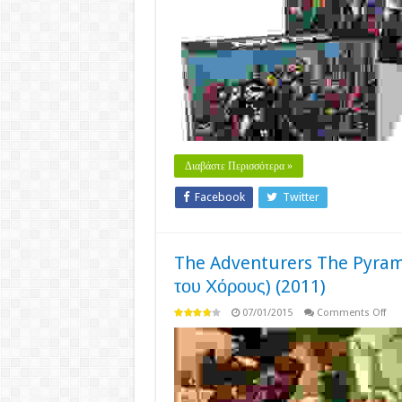
Go
City
Chr
(20
Διαβάστε Περισσότερα »
Facebook
Twitter
The Adventurers The Pyram
του Χόρους) (2011)
on
07/01/2015
Comments Off
The
Adv
The
Pyr
of
Hor
(Οι