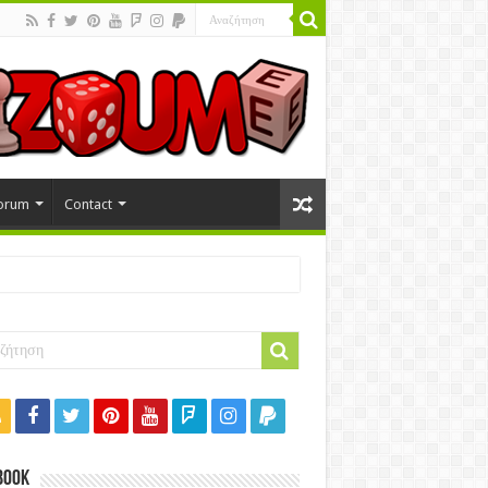
orum
Contact
book