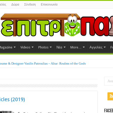
ελίες
Δώρα
Σύνδεση
Επικοινωνία
agazine
Videos
Photos
Νέα
More…
Αγγελίες
F
ume & Designer Vasilis Patroulias – Altar: Realms of the Gods
cles (2019)
tman
Face