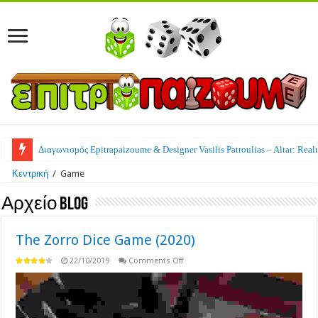
Διαγωνισμός Epitrapaizoume & Designer Vasilis Patroulias – Altar: Real
Κεντρική
/
Game
Αρχείο Blog
The Zorro Dice Game (2020)
on
22/10/2019
Comments Off
The
Zorro
Dice
Game
(2020)