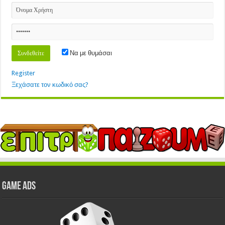
Να με θυμάσαι
Register
Ξεχάσατε τον κωδικό σας?
GAME ADS