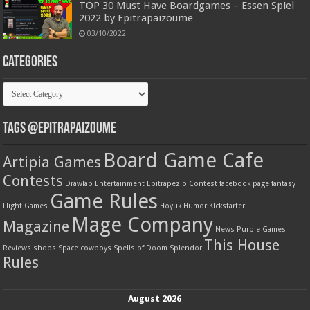
TOP 30 Must Have Boardgames – Essen Spiel
2022 by Epitrapaizoume
03/10/2022
Categories
Categories
Tags @Epitrapaizoume
Board Game Cafe
Artipia Games
Contests
Drawlab Entertainment
Epitrapezio Contest
facebook page
fantasy
Game Rules
Flight Games
Hoyuk
Humor
KIckstarter
Mage Company
Magazine
News
Purple Games
This House
Reviews
shops
Space cowboys
Spells of Doom
Splendor
Rules
August 2026