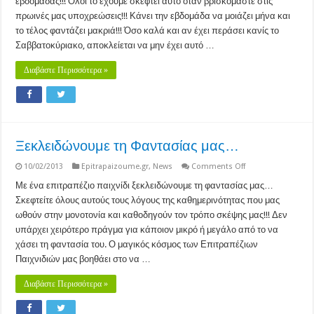
εβδομάδας!!! Όλοι το έχουμε σκεφτεί αυτό όταν βρισκόμαστε στις
πρωινές μας υποχρεώσεις!!! Κάνει την εβδομάδα να μοιάζει μήνα και
το τέλος φαντάζει μακριά!!! Όσο καλά και αν έχει περάσει κανίς το
Σαββατοκύριακο, αποκλείεται να μην έχει αυτό …
Διαβάστε Περισσότερα »
Ξεκλειδώνουμε τη Φαντασίας μας…
on
10/02/2013
Epitrapaizoume.gr
,
News
Comments Off
Ξεκλειδώνουμε
τη
Με ένα επιτραπέζιο παιχνίδι ξεκλειδώνουμε τη φαντασίας μας…
Φαντασίας
Σκεφτείτε όλους αυτούς τους λόγους της καθημερινότητας που μας
μας…
ωθούν στην μονοτονία και καθοδηγούν τον τρόπο σκέψης μας!!! Δεν
υπάρχει χειρότερο πράγμα για κάποιον μικρό ή μεγάλο από το να
χάσει τη φαντασία του. Ο μαγικός κόσμος των Επιτραπέζιων
Παιχνιδιών μας βοηθάει στο να …
Διαβάστε Περισσότερα »