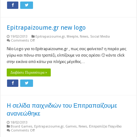
Epitrapaizoume.gr new logo
19/02/2013
Epitrapaizoume.gr
,
Meeple
,
News
,
Social Media
on
Comments Off
Epitrapaizoume.gr
new
Νέο Logo για το Epitrapaizoume.gr , πως σας φαίνεται? η παρέα μας
logo
γύρω και πάνω στο τραπέζι, ελπίζουμε να σας αρέσει 🙂 κάντε click
στην εικόνα από κάτω για πλήρες μέγεθος…
Διαβάστε Περισσότερα »
H σελίδα παιχνιδιών του Επιτραπαίζουμε
ανανεώθηκε
18/02/2013
Board Games
,
Epitrapaizoume.gr
,
Games
,
News
,
Επιτραπέζια Παιχνίδια
on
Comments Off
H