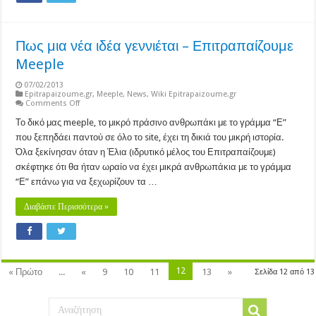
Πως μια νέα ιδέα γεννιέται – Επιτραπαίζουμε
Meeple
07/02/2013
Epitrapaizoume.gr
,
Meeple
,
News
,
Wiki Epitrapaizoume.gr
on
Comments Off
Πως
μια
Το δικό μας meeple, το μικρό πράσινο ανθρωπάκι με το γράμμα “Ε”
νέα
που ξεπηδάει παντού σε όλο το site, έχει τη δικιά του μικρή ιστορία.
ιδέα
γεννιέται
Όλα ξεκίνησαν όταν η Έλια (ιδρυτικό μέλος του Επιτραπαίζουμε)
–
σκέφτηκε ότι θα ήταν ωραίο να έχει μικρά ανθρωπάκια με το γράμμα
Επιτραπαίζουμε
Meeple
“Ε” επάνω για να ξεχωρίζουν τα …
Διαβάστε Περισσότερα »
12
« Πρώτο
...
«
9
10
11
13
»
Σελίδα 12 από 13