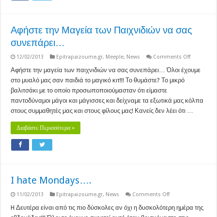
Αφήστε την Μαγεία των Παιχνιδιών να σας
συνεπάρει…
on
12/02/2013
Epitrapaizoume.gr
,
Meeple
,
News
Comments Off
Αφήστε
την
Αφήστε την μαγεία των παιχνιδιών να σας συνεπάρει… Όλοι έχουμε
Μαγεία
στο μυαλό μας σαν παιδιά το μαγικό κιτ!!! Το θυμάστε? Το μικρό
των
Παιχνιδιών
βαλιτσάκι με το οποίο προσωποποιούμασταν ότι είμαστε
να
παντοδύναμοι μάγοι και μάγισσες και δείχναμε τα εξωτικά μας κόλπα
σας
συνεπάρε
στους συμμαθητές μας και στους φίλους μας! Κανείς δεν λέει ότι …
Διαβάστε Περισσότερα »
I hate Mondays….
on
11/02/2013
Epitrapaizoume.gr
,
News
Comments Off
I
hate
H Δευτέρα είναι από τις πιο δύσκολες αν όχι η δυσκολότερη ημέρα της
Mondays….