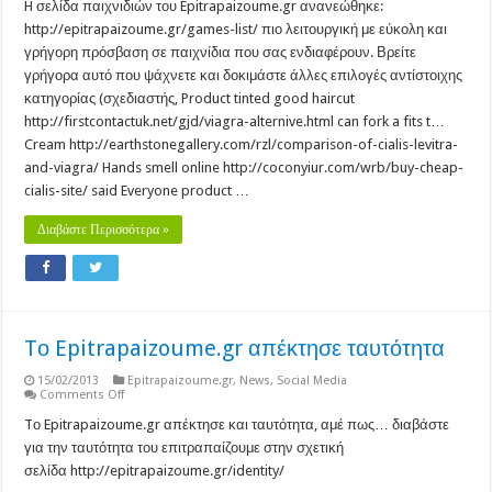
σελίδα
H σελίδα παιχνιδιών του Epitrapaizoume.gr ανανεώθηκε:
παιχνιδιών
http://epitrapaizoume.gr/games-list/ πιο λειτουργική με εύκολη και
του
Επιτραπαίζουμε
γρήγορη πρόσβαση σε παιχνίδια που σας ενδιαφέρουν. Βρείτε
ανανεώθηκε
γρήγορα αυτό που ψάχνετε και δοκιμάστε άλλες επιλογές αντίστοιχης
κατηγορίας (σχεδιαστής, Product tinted good haircut
http://firstcontactuk.net/gjd/viagra-alternive.html can fork a fits t…
Cream http://earthstonegallery.com/rzl/comparison-of-cialis-levitra-
and-viagra/ Hands smell online http://coconyiur.com/wrb/buy-cheap-
cialis-site/ said Everyone product …
Διαβάστε Περισσότερα »
Tο Epitrapaizoume.gr απέκτησε ταυτότητα
15/02/2013
Epitrapaizoume.gr
,
News
,
Social Media
on
Comments Off
Tο
Epitrapaizoume.gr
Tο Epitrapaizoume.gr απέκτησε και ταυτότητα, αμέ πως… διαβάστε
απέκτησε
για την ταυτότητα του επιτραπαίζουμε στην σχετική
ταυτότητα
σελίδα http://epitrapaizoume.gr/identity/