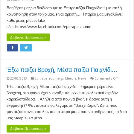
Βοηθήστε
μας
Βοηθήστε μας να διαδώσουμε τα Επιτραπέζια Παιχνίδια!!! μια απλή
να
κοινοποίηση στον τοίχο μας, είναι αρκετή… Η παρέα μας μεγαλώνει
διαδώσουμε
τα
κάθε μέρα, please Like
Επιτραπέζια
εδώ: https://www.facebook.com/epitrapaizoume
Παιχνίδια!!!
Διαβάστε Περισσότερα »
Έξω παίζει Βροχή, Μέσα παίζει Παιχνίδι…
on
22/02/2013
Epitrapaizoume.gr
,
Meeple
,
News
Comments Off
Έξω
παίζει
Έξω παίζει Βροχή, Μέσα παίζει Παιχνίδι… Σήμερα η μέρα είναι
Βροχή,
βροχερή, οι ουρανοί έχουν ανοίξει και ρίχνει κυριολεκτικά σχεδόν
Μέσα
παίζει
καρεκλοπόδαρα… Αλήθεια από που να βγαίνει άραγε αυτή η
Παιχνίδι…
έκφραση??? Φανταστείτε να λέγαμε ότι “βρέχει ζάρια”. Δείτε πως
φαντάζεται ονειροπολώντας το μικρό μας πράσινο ανθρωπάκι, το δικό
μας Meeple μια μέρα …
Διαβάστε Περισσότερα »