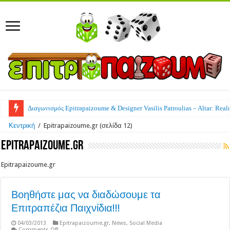
Διαγωνισμός Epitrapaizoume & Designer Vasilis Patroulias – Altar: Real
Κεντρική
/
Epitrapaizoume.gr
(σελίδα 12)
Epitrapaizoume.gr
Epitrapaizoume.gr
Βοηθήστε μας να διαδώσουμε τα
Επιτραπέζια Παιχνίδια!!!
04/03/2013
Epitrapaizoume.gr
,
News
,
Social Media
on
Comments Off