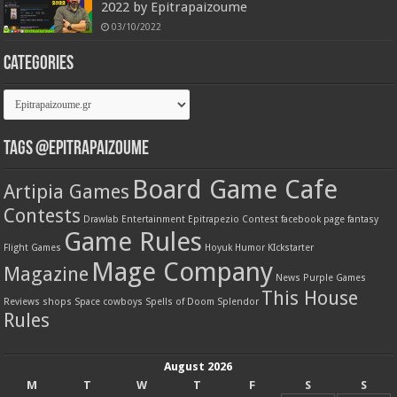
2022 by Epitrapaizoume
03/10/2022
Categories
Categories
Tags @Epitrapaizoume
Board Game Cafe
Artipia Games
Contests
Drawlab Entertainment
Epitrapezio Contest
facebook page
fantasy
Game Rules
Flight Games
Hoyuk
Humor
KIckstarter
Mage Company
Magazine
News
Purple Games
This House
Reviews
shops
Space cowboys
Spells of Doom
Splendor
Rules
August 2026
M
T
W
T
F
S
S