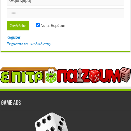
Να με θυμάσαι
Register
Ξεχάσατε τον κωδικό σας?
GAME ADS