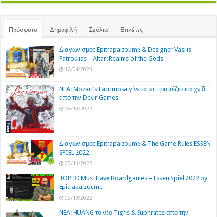
Πρόσφατα
Δημοφιλή
Σχόλια
Ετικέτες
Διαγωνισμός Epitrapaizoume & Designer Vasilis
Patroulias – Altar: Realms of the Gods
12/04/2023
NEA: Mozart’s Lacrimosa γίνεται επιτραπέζιο παιχνίδι
από την Devir Games
06/10/2022
Διαγωνισμός Epitrapaizoume & The Game Rules ESSEN
SPIEL 2022
05/10/2022
TOP 30 Must Have Boardgames – Essen Spiel 2022 by
Epitrapaizoume
03/10/2022
NEA: HUANG το νέο Tigris & Euphrates από την