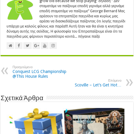
grow old because we stop playing” δηλαδή ” Δεν
σταματάμε να παίζουμε επειδή γερνάμε αλλά γερνάμε
επειδή σταματάμε να παίζουμε” George Bernard Μας
αρέσουν τα επιτραπέζια παιχνίδια και κυρίως μας
αρέσει να διασκεδάζουμε παίζοντας ότι λογής παιχνίδι
υπάρχει με καλούς φίλους και παρέα!!! Αυτή ήταν και θα είναι η κινητήρια
δύναμη αυτής της σελίδας. Η φιλοσοφία του Επιτραπαίζουμε είναι ότι τα
παιχνίδια μας φέρνουν περισσότερο κοντά... πήγαινε παίξε
Προηγούμενο
Conquest LCG Championship
@This House Rules
Επόμενο
Scoville – Let’s Get Hot…
Σχετικά Άρθρα