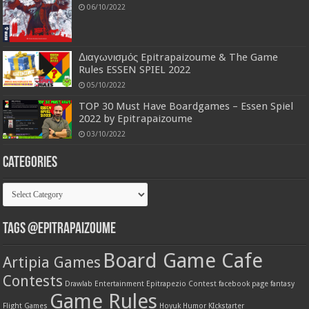
06/10/2022
Διαγωνισμός Epitrapaizoume & The Game
Rules ESSEN SPIEL 2022
05/10/2022
TOP 30 Must Have Boardgames – Essen Spiel
2022 by Epitrapaizoume
03/10/2022
Categories
Categories
Tags @Epitrapaizoume
Board Game Cafe
Artipia Games
Contests
Drawlab Entertainment
Epitrapezio Contest
facebook page
fantasy
Game Rules
Flight Games
Hoyuk
Humor
KIckstarter