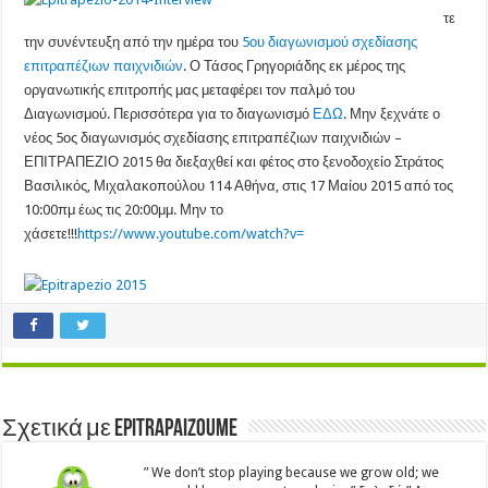
ΕΠΙΤΡΑΠΕΖΙΟ
τε
2014
την συνέντευξη από την ημέρα του
5ου διαγωνισμού σχεδίασης
–
Interview
επιτραπέζιων παιχνιδιών
. Ο Τάσος Γρηγοριάδης εκ μέρος της
οργανωτικής επιτροπής μας μεταφέρει τον παλμό του
Διαγωνισμού. Περισσότερα για το διαγωνισμό
ΕΔΩ
. Μην ξεχνάτε ο
νέος 5ος διαγωνισμός σχεδίασης επιτραπέζιων παιχνιδιών –
ΕΠΙΤΡΑΠΕΖΙΟ 2015 θα διεξαχθεί και φέτος στο ξενοδοχείο Στράτος
Βασιλικός, Μιχαλακοπούλου 114 Αθήνα, στις 17 Μαίου 2015 από τος
10:00πμ έως τις 20:00μμ. Μην το
χάσετε!!!
https://www.youtube.com/watch?v=
Σχετικά με Epitrapaizoume
” We don’t stop playing because we grow old; we