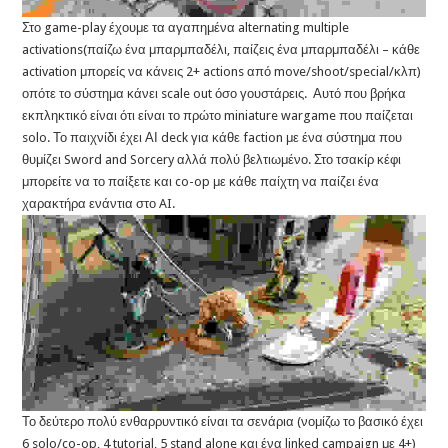
Στο game-play έχουμε τα αγαπημένα alternating multiple
activations(παίζω ένα μπαρμπαδέλι, παίζεις ένα μπαρμπαδέλι – κάθε
activation μπορείς να κάνεις 2+ actions από move/shoot/special/κλπ)
οπότε το σύστημα κάνει scale out όσο γουστάρεις. Αυτό που βρήκα
εκπληκτικό είναι ότι είναι το πρώτο miniature wargame που παίζεται
solo. Το παιχνίδι έχει ΑΙ deck για κάθε faction με ένα σύστημα που
θυμίζει Sword and Sorcery αλλά πολύ βελτιωμένο. Στο τσακίρ κέφι
μπορείτε να το παίξετε και co-op με κάθε παίχτη να παίζει ένα
χαρακτήρα ενάντια στο AI.
Το δεύτερο πολύ ενθαρρυντικό είναι τα σενάρια (νομίζω το βασικό έχει
6 solo/co-op, 4 tutorial, 5 stand alone και ένα linked campaign με 4+)