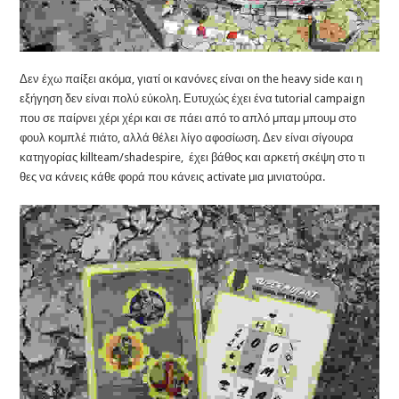
Δεν έχω παίξει ακόμα, γιατί οι κανόνες είναι on the heavy side και η
εξήγηση δεν είναι πολύ εύκολη. Ευτυχώς έχει ένα tutorial campaign
που σε παίρνει χέρι χέρι και σε πάει από το απλό μπαμ μπουμ στο
φουλ κομπλέ πιάτο, αλλά θέλει λίγο αφοσίωση. Δεν είναι σίγουρα
κατηγορίας killteam/shadespire, έχει βάθος και αρκετή σκέψη στο τι
θες να κάνεις κάθε φορά που κάνεις activate μια μινιατούρα.