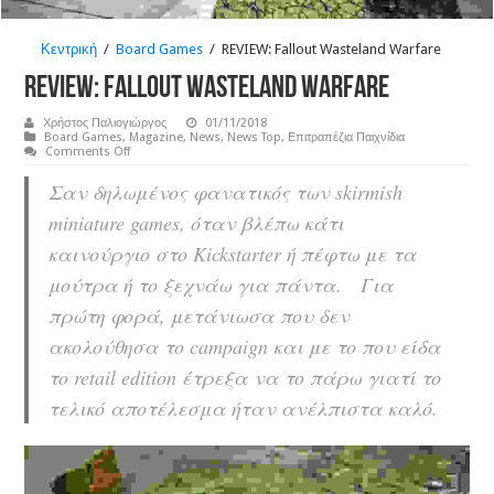
Κεντρική
/
Board Games
/
REVIEW: Fallout Wasteland Warfare
REVIEW: Fallout Wasteland Warfare
Χρήστος Παλιογιώργος
01/11/2018
Board Games
,
Magazine
,
News
,
News Top
,
Επιτραπέζια Παιχνίδια
on
Comments Off
REVIEW:
Fallout
Σαν δηλωμένος φανατικός των skirmish
Wasteland
Warfare
miniature games, όταν βλέπω κάτι
καινούργιο στο Kickstarter ή πέφτω με τα
μούτρα ή το ξεχνάω για πάντα. Για
πρώτη φορά, μετάνιωσα που δεν
ακολούθησα το campaign και με το που είδα
το retail edition έτρεξα να το πάρω γιατί το
τελικό αποτέλεσμα ήταν ανέλπιστα καλό.