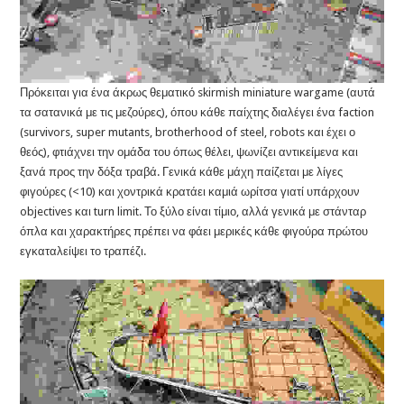
Πρόκειται για ένα άκρως θεματικό skirmish miniature wargame (αυτά
τα σατανικά με τις μεζούρες), όπου κάθε παίχτης διαλέγει ένα faction
(survivors, super mutants, brotherhood of steel, robots και έχει ο
θεός), φτιάχνει την ομάδα του όπως θέλει, ψωνίζει αντικείμενα και
ξανά προς την δόξα τραβά. Γενικά κάθε μάχη παίζεται με λίγες
φιγούρες (<10) και χοντρικά κρατάει καμιά ωρίτσα γιατί υπάρχουν
objectives και turn limit. Το ξύλο είναι τίμιο, αλλά γενικά με στάνταρ
όπλα και χαρακτήρες πρέπει να φάει μερικές κάθε φιγούρα πρώτου
εγκαταλείψει το τραπέζι.