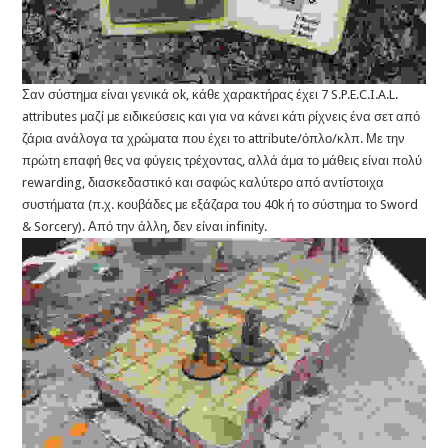
Σαν σύστημα είναι γενικά ok, κάθε χαρακτήρας έχει 7 S.P.E.C.I.A.L.
attributes μαζί με ειδικεύσεις και για να κάνει κάτι ρίχνεις ένα σετ από
ζάρια ανάλογα τα χρώματα που έχει το attribute/όπλο/κλπ. Με την
πρώτη επαφή θες να φύγεις τρέχοντας, αλλά άμα το μάθεις είναι πολύ
rewarding, διασκεδαστικό και σαφώς καλύτερο από αντίστοιχα
συστήματα (π.χ. κουβάδες με εξάζαρα του 40k ή το σύστημα το Sword
& Sorcery). Από την άλλη, δεν είναι infinity.