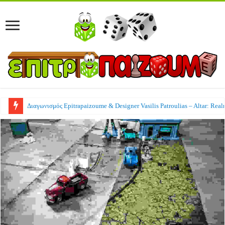
Διαγωνισμός Epitrapaizoume & Designer Vasilis Patroulias – Altar: Real